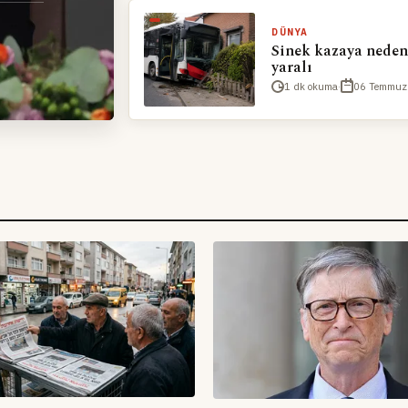
DÜNYA
Sinek kazaya neden
yaralı
1 dk okuma
·
06 Temmuz