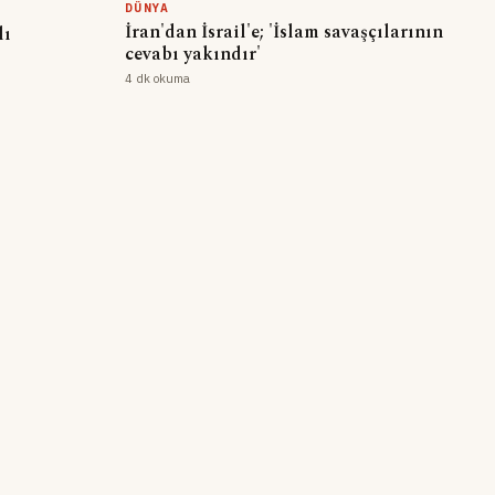
DÜNYA
İran'dan İsrail'e; 'İslam savaşçılarının
lı
cevabı yakındır'
4 dk okuma