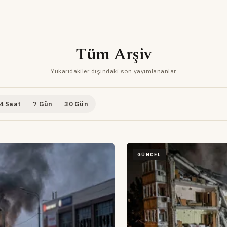
Tüm Arşiv
Yukarıdakiler dışındaki son yayımlananlar
4 Saat
7 Gün
30 Gün
GÜNCEL