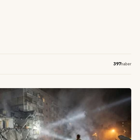
397
haber