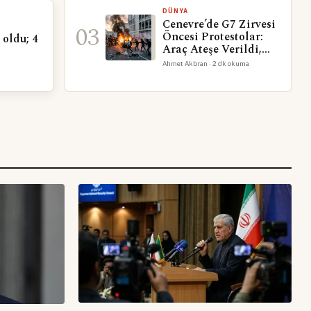
DÜNYA
Cenevre’de G7 Zirvesi
03
Öncesi Protestolar:
 oldu; 4
Araç Ateşe Verildi,
BM Ofisi Camları
Ahmet Akbran · 2 dk okuma
Kırıldı