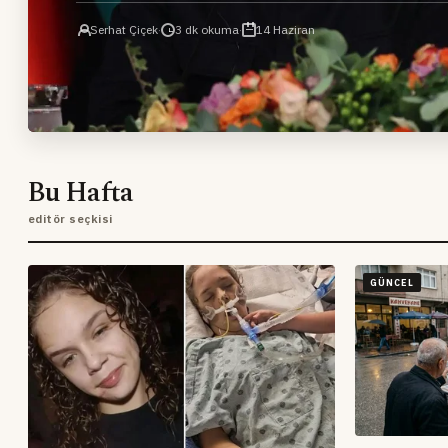
derhal ve kalıcı olarak sona erdirildiğini duyurdu.
Serhat Çiçek
·
3 dk okuma
·
14 Haziran
Bu Hafta
editör seçkisi
GÜNCEL