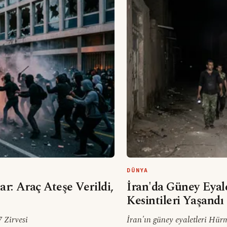
DÜNYA
ar: Araç Ateşe Verildi,
İran'da Güney Eyale
Kesintileri Yaşandı
 Zirvesi
İran'ın güney eyaletleri Hür