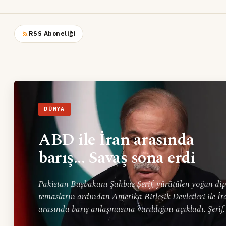
RSS Aboneliği
DÜNYA
ABD ile İran arasında
barış... Savaş sona erdi
Pakistan Başbakanı Şahbaz Şerif, yürütülen yoğun di
temasların ardından Amerika Birleşik Devletleri ile İr
arasında barış anlaşmasına varıldığını açıkladı. Şerif
da dahil olmak üzere tüm cephelerde askeri operasyon