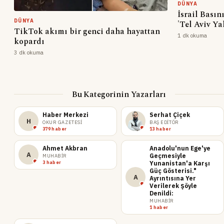
DÜNYA
İsrail Bası
DÜNYA
'Tel Aviv Ya
TikTok akımı bir genci daha hayattan
1 dk okuma
kopardı
3 dk okuma
Bu Kategorinin Yazarları
Haber Merkezi
Serhat Çiçek
H
OKUR GAZETESI
BAŞ EDITÖR
379 haber
13 haber
Ahmet Akbran
Anadolu'nun Ege'ye
A
Geçmesiyle
MUHABIR
3 haber
Yunanistan'a Karşı
Güç Gösterisi."
A
Ayrıntısına Yer
Verilerek Şöyle
Denildi:
MUHABIR
1 haber