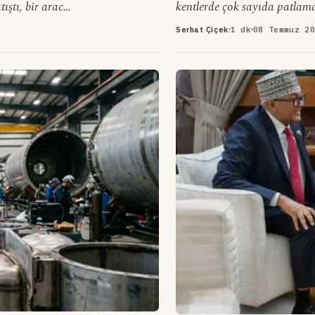
ıştı, bir aracı
kentlerde çok sayıda patlam
patlamalardan sonra elektrik
Serhat Çiçek
1 dk
08 Temmuz 20