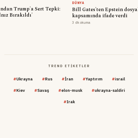
DÜNYA
nından Trump'a Sert Tepki:
Bill Gates'ten Epstein dosya
lnız Bırakıldı'
kapsamında ifade verdi
3 dk okuma
TREND ETIKETLER
#
Ukrayna
#
Rus
#
İran
#
Yaptırım
#
israil
#
Kiev
#
Savaş
#
elon-musk
#
ukrayna-saldiri
#
Irak