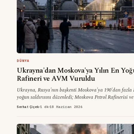
DÜNYA
Ukrayna'dan Moskova'ya Yılın En Yoğu
Rafineri ve AVM Vuruldu
Ukrayna, Rusya'nın başkenti Moskova'ya 190'dan fazla İ
yoğun saldırısını düzenledi; Moskova Petrol Rafinerisi v
alışveriş merkezi vuruldu.
Serhat Çiçek
1 dk
18 Haziran 2026