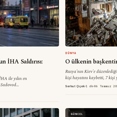
DÜNYA
n İHA Saldırısı:
O ülkenin başkenti
Rusya'nın Kiev'e düzenlediği 
kişi hayatını kaybetti, 7 kiş
HA ile yılın en
bölgesinde devam ediyor.
e Sadovod
Serhat Çiçek
1 dk
06 Temmuz 20
GÜNCEL