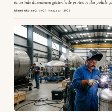
öncesinde düzenlenen gösterilerde protestocular polisle çat
ateşe verdi ve Birleşmiş Milletler ofisinin camlarını kırdı.
Ahmet Akbran
2 dk
14 Haziran 2026