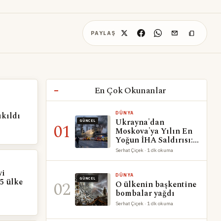
PAYLAŞ
En Çok Okunanlar
ıkıldı
DÜNYA
Ukrayna'dan
GÜNCEL
01
Moskova'ya Yılın En
Yoğun İHA Saldırısı:
Rafineri ve AVM
Serhat Çiçek · 1 dk okuma
Vuruldu
yi
DÜNYA
 5 ülke
GÜNCEL
02
O ülkenin başkentine
bombalar yağdı
Serhat Çiçek · 1 dk okuma