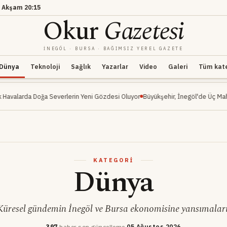
·
Akşam
20:15
Okur
Gazetesi
İNEGÖL · BURSA · BAĞIMSIZ YEREL GAZETE
Dünya
Teknoloji
Sağlık
Yazarlar
Video
Galeri
Tüm kateg
erin Yeni Gözdesi Oluyor
Büyükşehir, İnegöl'de Üç Mahalleyi Kapsayan Ulaşım 
KATEGORI
Dünya
Küresel gündemin İnegöl ve Bursa ekonomisine yansımaları
397
haber
·
son güncelleme
05 Ağustos 2026