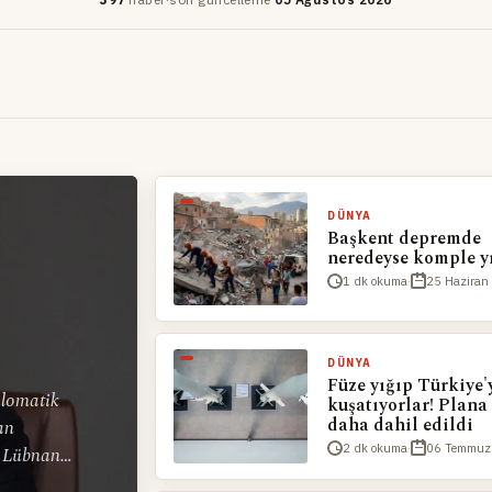
DÜNYA
Başkent depremde
neredeyse komple y
1 dk okuma
·
25 Haziran
DÜNYA
Füze yığıp Türkiye'
plomatik
kuşatıyorlar! Plana
daha dahil edildi
an
2 dk okuma
·
06 Temmuz
, Lübnan
ların