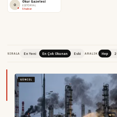
Okur Gazetesi
O
EDITÖRYAL
1 haber
En Yeni
En Çok Okunan
Eski
Hep
2
SIRALA
ARALIK
GÜNCEL