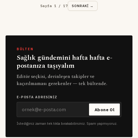
Sayfa 1 / 17
SONRAKI →
BÜLTEN
Sağlık gündemini hafta hafta e-
postanıza taşıyalım
Editör seçkisi, derinleşen takipler ve
kaçırılmaması gerekenler — tek bültende.
E-POSTA ADRESINIZ
Abone Ol
İstediğiniz zaman tek tıkla bırakabilirsiniz. Spam yapmıyoruz.