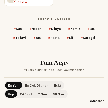
1 haber
TREND ETIKETLER
#
Kan
#
Neden
#
Dünya
#
Kemik
#
Bel
#
Tedavi
#
Yaş
#
Hasta
#
Lif
#
Karagöl
Tüm Arşiv
Yukarıdakiler dışındaki son yayımlananlar
En Yeni
En Çok Okunan
Eski
Hep
24 Saat
7 Gün
30 Gün
326
haber