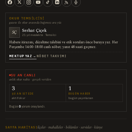
OKUR TEMSILCISI
gazete ile okur arasında bağımsız ara yüz
Serhat Çiçek
SÇ
21 yıl meslekte · Temsilci
Habere itirazını, düzeltme talebini ve etik soruları önce buraya yaz. Her
Perşembe 14:00–18:00 canlı nöbet; yanıt 48 saati geçmez.
MEKTUP YAZ →
NÖBET TAKVIMI
ŞU AN CANLI
anlık okur nabzı · gerçek veriden
3
1
ŞU AN SITEDE
BUGÜN HABER
aktif okur
bugün yayınlanan
Bugün
0
yorum onaylandı.
ilçeler · mahalleler · bölümler · servisler · künye
SAYFA HARITASI