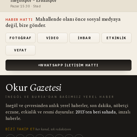
İnegölspor – Erbaaspor
Pazar 15:30 · Stad
Mahallende olanı önce sosyal medyaya
HABER HATTI
değil, bize gönder.
FOTOĞRAF
VIDEO
İHBAR
ETKINLIK
VEFAT
WHATSAPP İLETIŞIM HATTI
Okur
Gazetesi
İNEGÖL VE BURSA'DAN BAĞIMSIZ YEREL HABER
İnegöl ve çevresinden anlık yerel haberler, son dakika, nöbetçi
eczane, etkinlik ve resmi duyurular.
2013'ten beri sahada
, imzalı
haberle.
her kanal, tek redaksiyon
BIZI TAKIP ET