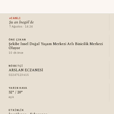
CANLI
Şu an İnegöl'de
7 Ağustos · 14:24
ÖNE ÇIKAN
Şekibe İnsel Doğal Yaşam Merkezi Atlı Binicilik Merkezi
Oluyor
10 dk önce
NÖBETÇI
ARSLAN ECZANESİ
02247123615
YARIN HAVA
32° / 20°
açık
ETKINLIK