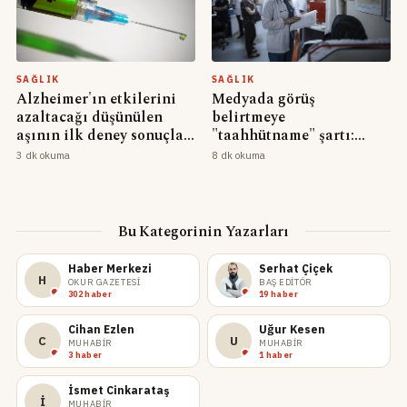
SAĞLIK
SAĞLIK
Alzheimer'ın etkilerini
Medyada görüş
azaltacağı düşünülen
belirtmeye
aşının ilk deney sonuçları
"taahhütname" şartı:
açıklandı
Hekimlerin uzmanlık
3 dk okuma
8 dk okuma
alanı dışında görüş beyan
etmesi doğru değil
Bu Kategorinin Yazarları
Haber Merkezi
Serhat Çiçek
H
OKUR GAZETESI
BAŞ EDITÖR
302 haber
19 haber
Cihan Ezlen
Uğur Kesen
C
U
MUHABIR
MUHABIR
3 haber
1 haber
İsmet Cinkarataş
İ
MUHABIR