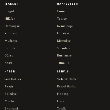
İLÇELER
MAHALLELER
İnegöl
Cuma
Nilüfer
Yenice
Osmangazi
Kemalpaşa
Yıldırım
Hürriyet
Mudanya
Mesudiye
Gemlik
Sinanbey
Gürsu
Burhaniye
Kestel
Tümü →
HABER
SERVIS
Son Dakika
Vefat & İlanlar
Asayiş
Resmî ilanlar
Belediye
Nöbetçi
Meclis
Hava
Ekonomi
Trafik