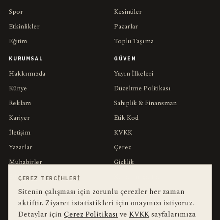
Spor
Kesintiler
Etkinlikler
Pazarlar
Eğitim
Toplu Taşıma
KURUMSAL
GÜVEN
Hakkımızda
Yayın İlkeleri
Künye
Düzeltme Politikası
Reklam
Sahiplik & Finansman
Kariyer
Etik Kod
İletişim
KVKK
Yazarlar
Çerez
Muhabirler
Gizlilik
Editörler
Kullanım Şartları
ÇEREZ TERCIHLERI
Sitenin çalışması için zorunlu çerezler her zaman
aktiftir. Ziyaret istatistikleri için onayınızı istiyoruz.
bu hafta en çok aranan
YEREL ARANANLAR
Detaylar için
Çerez Politikası
ve
KVKK
sayfalarımıza