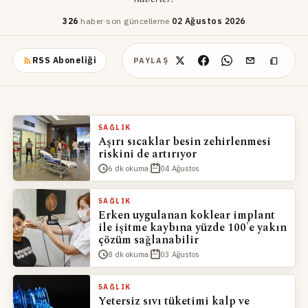
326
haber
·
son güncelleme
02 Ağustos 2026
RSS Aboneliği
PAYLAŞ
SAĞLIK
SAĞLIK
Aşırı sıcaklar besin zehirlenmesi
riskini de artırıyor
Türkiye obezite
6 dk okuma
·
04 Ağustos
konusunda alarm
veriyor
SAĞLIK
Erken uygulanan koklear implant
ile işitme kaybına yüzde 100'e yakın
çözüm sağlanabilir
Güven Hastanesi Endokrinoloji ve Metabolizma
Hastalıkları Bölümü Öğretim Üyesi Prof. Dr. Alper
8 dk okuma
·
03 Ağustos
Sönmez, Türkiye'deki 3 kişiden birinde obezite
SAĞLIK
olduğunu belirterek, "Obeziteden kaynaklı çeşitli
Yetersiz sıvı tüketimi kalp ve