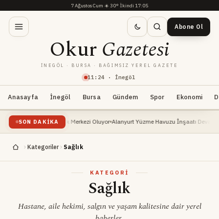
7 Ağustos Cum
·
☀️
30°
·
İkindi 17:05
Abone Ol
Okur
Gazetesi
İNEGÖL · BURSA · BAĞIMSIZ YEREL GAZETE
11
:
24
· İnegöl
Anasayfa
İnegöl
Bursa
Gündem
Spor
Ekonomi
D
Atlı Binicilik Merkezi Oluyor
Alanyurt Yüzme Havuzu İnşaatı Devam Ediyor: Başka
SON DAKIKA
Kategoriler
Sağlık
KATEGORI
Sağlık
Hastane, aile hekimi, salgın ve yaşam kalitesine dair yerel
haberler.