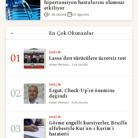
hastalıklarla uğraşıyoruz. Mücadele etmezsek,
hipertansiyon hastalarını olumsuz
Haber Merkezi
·
1 dk okuma
·
04 Mart
etkiliyor
obezite bizi ele geçirecek." ifadelerini kullandı.
3 dk okuma
·
03 Ağustos
En Çok Okunanlar
01
SAĞLIK
Lassa'dan sürücülere ücretsiz test
Haber Merkezi · 1 dk okuma
SAĞLIK
02
Ergut, Check-Up’ın önemine
değindi
Haber Merkezi · 4 dk okuma
SAĞLIK
Görme engelli kursiyerler, Braille
03
alfabesiyle Kur'an-ı Kerim'i
hatmetti