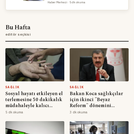
Haber Merkezi · 5 dk okuma
Bu Hafta
editör seçkisi
SAĞLIK
SAĞLIK
Sosyal hayatı etkileyen el
Bakan Koca sağlıkçılar
terlemesine 50 dakikalık
için ikinci "Beyaz
müdahaleyle kalıcı
Reform" dönemini
çözüm
başlattıklarını duyurdu
5 dk okuma
3 dk okuma