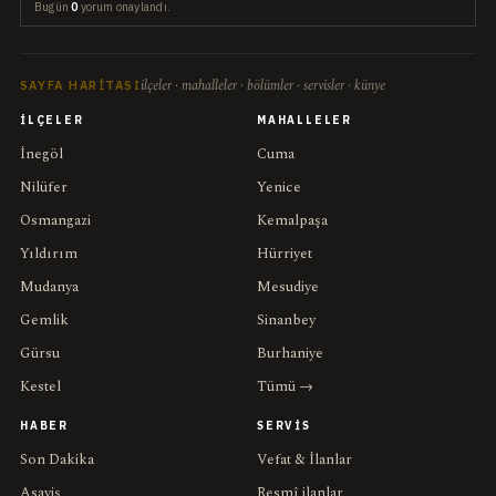
Bugün
0
yorum onaylandı.
ilçeler · mahalleler · bölümler · servisler · künye
SAYFA HARITASI
İLÇELER
MAHALLELER
İnegöl
Cuma
Nilüfer
Yenice
Osmangazi
Kemalpaşa
Yıldırım
Hürriyet
Mudanya
Mesudiye
Gemlik
Sinanbey
Gürsu
Burhaniye
Kestel
Tümü →
HABER
SERVIS
Son Dakika
Vefat & İlanlar
Asayiş
Resmî ilanlar