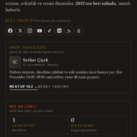
eczane, etkinlik ve resmi duyurular.
2013'ten beri sahada
, imzalı
haberle.
her kanal, tek redaksiyon
BIZI TAKIP ET
OKUR TEMSILCISI
gazete ile okur arasında bağımsız ara yüz
Serhat Çiçek
SÇ
21 yıl meslekte · Temsilci
Habere itirazını, düzeltme talebini ve etik soruları önce buraya yaz. Her
Perşembe 14:00–18:00 canlı nöbet; yanıt 48 saati geçmez.
MEKTUP YAZ →
NÖBET TAKVIMI
ŞU AN CANLI
anlık okur nabzı · gerçek veriden
1
0
ŞU AN SITEDE
BUGÜN HABER
aktif okur
bugün yayınlanan