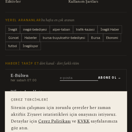
Editörler
Kullanım Şartları
bu hafta en çok aranan
YEREL ARANANLAR
İnegöl
inegol-belediyesi
alper-taban
trafik-kazasi
İnegöl Haber
Güncel
Haberler
bursa-buyuksehir-belediyesi
Bursa
Ekonomi
futbol
İnegölspor
dört kanal · dört farklı ritim
HABERI TAKIP ET
E-Bülten
ABONE OL →
her sabah 07:00
WhatsApp Hattı
KATIL →
son dakika
ÇEREZ TERCIHLERI
Sitenin çalışması için zorunlu çerezler her zaman
Push Bildirim
DESTEKLENMEZ
sadece önemliler
aktiftir. Ziyaret istatistikleri için onayınızı istiyoruz.
Detaylar için
Çerez Politikası
ve
KVKK
sayfalarımıza
Mobil Uygulama
YAKINDA
göz atın.
iOS · Android