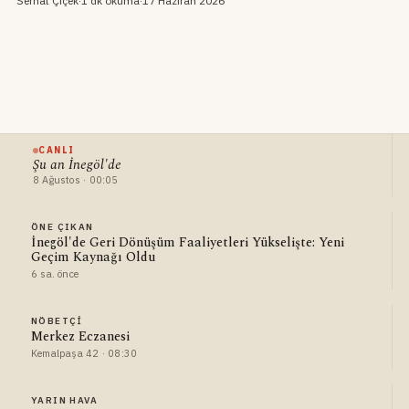
Serhat Çiçek
·
1 dk okuma
·
17 Haziran 2026
CANLI
Şu an İnegöl'de
8 Ağustos · 00:05
ÖNE ÇIKAN
İnegöl'de Geri Dönüşüm Faaliyetleri Yükselişte: Yeni
Geçim Kaynağı Oldu
6 sa. önce
NÖBETÇI
Merkez Eczanesi
Kemalpaşa 42 · 08:30
YARIN HAVA