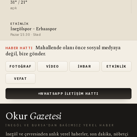
31° / 21°
açık
ETKINLIK
İnegölspor – Erbaaspor
Pazar 15:30 · Stad
Mahallende olanı önce sosyal medyaya
HABER HATTI
değil, bize gönder.
FOTOĞRAF
VIDEO
İHBAR
ETKINLIK
VEFAT
WHATSAPP İLETIŞIM HATTI
Okur
Gazetesi
İNEGÖL VE BURSA'DAN BAĞIMSIZ YEREL HABER
İnegöl ve çevresinden anlık yerel haberler, son dakika, nöbetçi