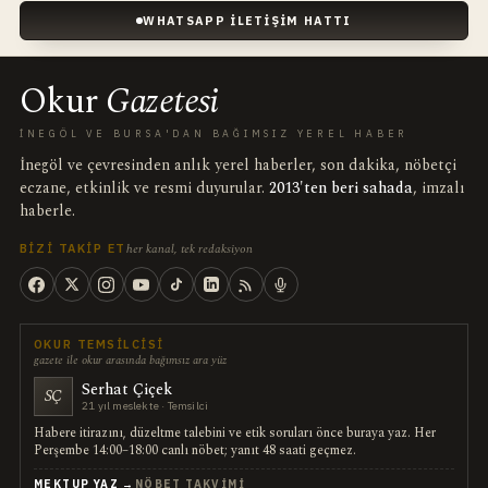
WHATSAPP İLETIŞIM HATTI
Okur
Gazetesi
İNEGÖL VE BURSA'DAN BAĞIMSIZ YEREL HABER
İnegöl ve çevresinden anlık yerel haberler, son dakika, nöbetçi
eczane, etkinlik ve resmi duyurular.
2013'ten beri sahada
, imzalı
haberle.
her kanal, tek redaksiyon
BIZI TAKIP ET
OKUR TEMSILCISI
gazete ile okur arasında bağımsız ara yüz
Serhat Çiçek
SÇ
21 yıl meslekte · Temsilci
Habere itirazını, düzeltme talebini ve etik soruları önce buraya yaz. Her
Perşembe 14:00–18:00 canlı nöbet; yanıt 48 saati geçmez.
MEKTUP YAZ →
NÖBET TAKVIMI