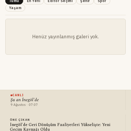
Tümü
En Yeni
Editör Seçimi
Şehir
Spor
Yaşam
Henüz yayınlanmış galeri yok.
CANLI
Şu an İnegöl'de
9 Ağustos · 07:07
ÖNE ÇIKAN
İnegöl'de Geri Dönüşüm Faaliyetleri Yükselişte: Yeni
Geçim Kaynağı Oldu