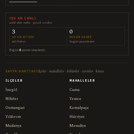
ŞU AN CANLI
anlık okur nabzı · gerçek veriden
3
0
ŞU AN SITEDE
BUGÜN HABER
aktif okur
bugün yayınlanan
Bugün
0
yorum onaylandı.
ilçeler · mahalleler · bölümler · servisler · künye
SAYFA HARITASI
İLÇELER
MAHALLELER
İnegöl
Cuma
Nilüfer
Yenice
Osmangazi
Kemalpaşa
Yıldırım
Hürriyet
Mudanya
Mesudiye