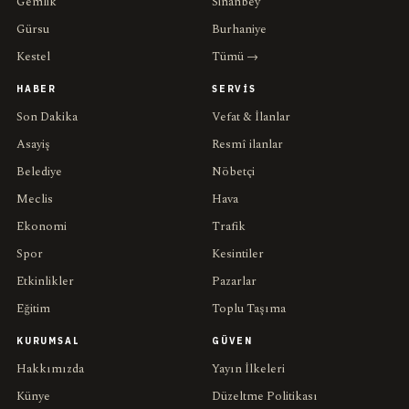
Gemlik
Sinanbey
Gürsu
Burhaniye
Kestel
Tümü →
HABER
SERVIS
Son Dakika
Vefat & İlanlar
Asayiş
Resmî ilanlar
Belediye
Nöbetçi
Meclis
Hava
Ekonomi
Trafik
Spor
Kesintiler
Etkinlikler
Pazarlar
Eğitim
Toplu Taşıma
KURUMSAL
GÜVEN
Hakkımızda
Yayın İlkeleri
Künye
Düzeltme Politikası