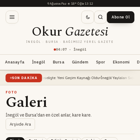
9 Ağustos Paz
·
☀️
18°
·
Öğle 13:12
Abone Ol
Okur
Gazetesi
İNEGÖL · BURSA · BAĞIMSIZ YEREL GAZETE
04
:
07
· İnegöl
Anasayfa
İnegöl
Bursa
Gündem
Spor
Ekonomi
D
Dönüşüm Faaliyetleri Yükselişte: Yeni Geçim Kaynağı Oldu
İnegöl Yaylaları Sıcak H
SON DAKIKA
FOTO
Galeri
İnegöl ve Bursa'dan en özel anlar, kare kare.
Arşivde Ara