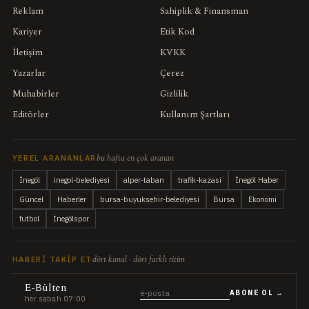
Reklam
Sahiplik & Finansman
Kariyer
Etik Kod
İletişim
KVKK
Yazarlar
Çerez
Muhabirler
Gizlilik
Editörler
Kullanım Şartları
bu hafta en çok aranan
YEREL ARANANLAR
İnegöl
inegol-belediyesi
alper-taban
trafik-kazasi
İnegöl Haber
Güncel
Haberler
bursa-buyuksehir-belediyesi
Bursa
Ekonomi
futbol
İnegölspor
dört kanal · dört farklı ritim
HABERI TAKIP ET
E-Bülten
ABONE OL →
her sabah 07:00