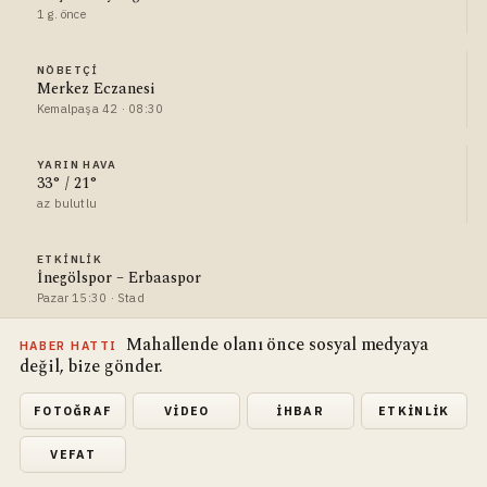
1 g. önce
NÖBETÇI
Merkez Eczanesi
Kemalpaşa 42 · 08:30
YARIN HAVA
33° / 21°
az bulutlu
ETKINLIK
İnegölspor – Erbaaspor
Pazar 15:30 · Stad
Mahallende olanı önce sosyal medyaya
HABER HATTI
değil, bize gönder.
FOTOĞRAF
VIDEO
İHBAR
ETKINLIK
VEFAT