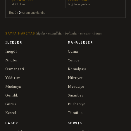
aktif okur
bugün yayınlanan
Bugün
0
yorum onaylandı.
ilçeler · mahalleler · bölümler · servisler · künye
SAYFA HARITASI
İLÇELER
MAHALLELER
İnegöl
Cuma
Nilüfer
Yenice
Osmangazi
Kemalpaşa
Yıldırım
Hürriyet
Mudanya
Mesudiye
Gemlik
Sinanbey
Gürsu
Burhaniye
Kestel
Tümü →
HABER
SERVIS