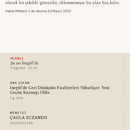
olarak bu şekilde gösterilir, eklenmemişse bu alan boş kalır.
Haber Merkezi
·
3 dk okuma
·
10 Mayıs 2022
CANLI
Şu an İnegöl'de
9 Ağustos · 13:23
ÖNE ÇIKAN
İnegöl'de Geri Dönüşüm Faaliyetleri Yükselişte: Yeni
Geçim Kaynağı Oldu
1 g. önce
NÖBETÇI
ÇAĞLA ECZANESİ
02245021188