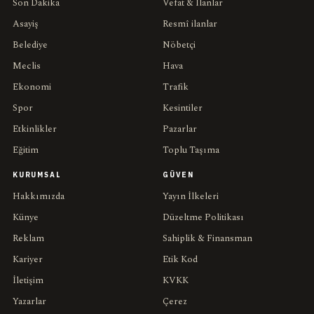
Son Dakika
Vefat & İlanlar
Asayiş
Resmî ilanlar
Belediye
Nöbetçi
Meclis
Hava
Ekonomi
Trafik
Spor
Kesintiler
Etkinlikler
Pazarlar
Eğitim
Toplu Taşıma
KURUMSAL
GÜVEN
Hakkımızda
Yayın İlkeleri
Künye
Düzeltme Politikası
Reklam
Sahiplik & Finansman
Kariyer
Etik Kod
İletişim
KVKK
Yazarlar
Çerez