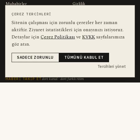
Muhabirler
Gizlilik
Editörler
Kullanım Şartları
ÇEREZ TERCIHLERI
Sitenin çalışması için zorunlu çerezler her zaman
aktiftir. Ziyaret istatistikleri için onayınızı istiyoruz.
bu hafta en çok aranan
YEREL ARANANLAR
Detaylar için
Çerez Politikası
ve
KVKK
sayfalarımıza
İnegöl
inegol-belediyesi
alper-taban
trafik-kazasi
İnegöl Haber
göz atın.
Güncel
Haberler
bursa-buyuksehir-belediyesi
Bursa
Ekonomi
SADECE ZORUNLU
TÜMÜNÜ KABUL ET
futbol
İnegölspor
Tercihleri yönet
dört kanal · dört farklı ritim
HABERI TAKIP ET
E-Bülten
ABONE OL →
her sabah 07:00
WhatsApp Hattı
KATIL →
son dakika
Push Bildirim
DESTEKLENMEZ
sadece önemliler