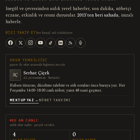
İnegöl ve çevresinden anlık yerel haberler, son dakika, nöbetçi
eczane, etkinlik ve resmi duyurular.
2013'ten beri sahada
, imzalı
haberle.
her kanal, tek redaksiyon
BIZI TAKIP ET
OKUR TEMSILCISI
gazete ile okur arasında bağımsız ara yüz
Serhat Çiçek
SÇ
21 yıl meslekte · Temsilci
Habere itirazını, düzeltme talebini ve etik soruları önce buraya yaz. Her
Perşembe 14:00–18:00 canlı nöbet; yanıt 48 saati geçmez.
MEKTUP YAZ →
NÖBET TAKVIMI
ŞU AN CANLI
anlık okur nabzı · gerçek veriden
4
0
ŞU AN SITEDE
BUGÜN HABER