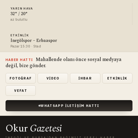
YARIN HAVA
32° / 20°
az bulutlu
ETKINLIK
İnegölspor – Erbaaspor
Pazar 15:30 · Stad
Mahallende olanı önce sosyal medyaya
HABER HATTI
değil, bize gönder.
FOTOĞRAF
VIDEO
İHBAR
ETKINLIK
VEFAT
WHATSAPP İLETIŞIM HATTI
Okur
Gazetesi
İNEGÖL VE BURSA'DAN BAĞIMSIZ YEREL HABER