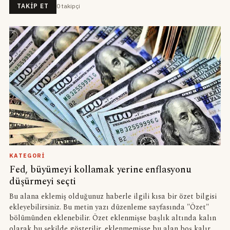
0
takipçi
TAKIP ET
KATEGORI
Fed, büyümeyi kollamak yerine enflasyonu
düşürmeyi seçti
Bu alana eklemiş olduğunuz haberle ilgili kısa bir özet bilgisi
ekleyebilirsiniz. Bu metin yazı düzenleme sayfasında "Özet"
bölümünden eklenebilir. Özet eklenmişse başlık altında kalın
olarak bu şekilde gösterilir, eklenmemişse bu alan boş kalır.