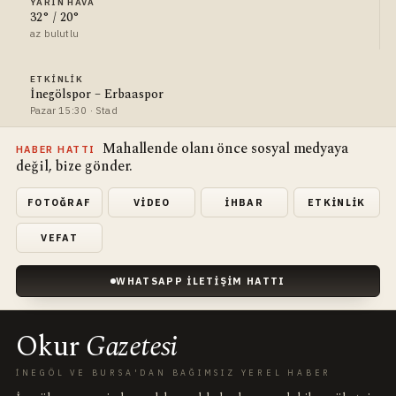
YARIN HAVA
32° / 20°
az bulutlu
ETKINLIK
İnegölspor – Erbaaspor
Pazar 15:30 · Stad
Mahallende olanı önce sosyal medyaya
HABER HATTI
değil, bize gönder.
FOTOĞRAF
VIDEO
İHBAR
ETKINLIK
VEFAT
WHATSAPP İLETIŞIM HATTI
Okur
Gazetesi
İNEGÖL VE BURSA'DAN BAĞIMSIZ YEREL HABER