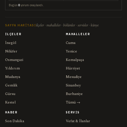
Bugün
0
yorum onaylandı.
ilçeler · mahalleler · bölümler · servisler · künye
SAYFA HARITASI
İLÇELER
MAHALLELER
İnegöl
Cuma
Nilüfer
Yenice
Osmangazi
Kemalpaşa
Yıldırım
Hürriyet
Mudanya
Mesudiye
Gemlik
Sinanbey
Gürsu
Burhaniye
Kestel
Tümü →
HABER
SERVIS
Son Dakika
Vefat & İlanlar