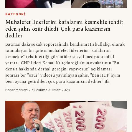
KATEGORI
Muhalefet liderlerini kafalarını kesmekle tehdit
eden şahıs özür diledi: Çok para kazanırsın
dediler
Batman'daki sokak röportajında kendisini Hizbullahçı olarak
tanımlayan bir şahsın muhalefet liderlerini "kafalarını
kesmekle" tehdit ettiği görüntüler sosyal medyada infial
yarattı. CHP lideri Kemal Kılıçdaroğlu'nun avukatının "Bu
densiz hakkında derhal gereğini yapıyoruz" açıklaması
sonrası bir "özür" videosu yayınlayan şahıs, "Ben HDP'liyim
beni oyuna getirdiler, çok para kazanırsın dediler" ifa
Haber Merkezi
·
2 dk okuma
·
30 Mart 2023