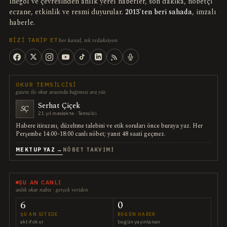
İnegöl ve çevresinden anlık yerel haberler, son dakika, nöbetçi
eczane, etkinlik ve resmi duyurular.
2013'ten beri sahada
, imzalı
haberle.
her kanal, tek redaksiyon
BIZI TAKIP ET
OKUR TEMSILCISI
gazete ile okur arasında bağımsız ara yüz
Serhat Çiçek
SÇ
21 yıl meslekte · Temsilci
Habere itirazını, düzeltme talebini ve etik soruları önce buraya yaz. Her
Perşembe 14:00–18:00 canlı nöbet; yanıt 48 saati geçmez.
MEKTUP YAZ →
NÖBET TAKVIMI
ŞU AN CANLI
anlık okur nabzı · gerçek veriden
6
0
ŞU AN SITEDE
BUGÜN HABER
aktif okur
bugün yayınlanan