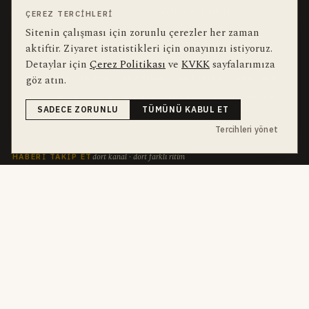
Editörler
Kullanım Şartları
ÇEREZ TERCIHLERI
Sitenin çalışması için zorunlu çerezler her zaman
aktiftir. Ziyaret istatistikleri için onayınızı istiyoruz.
bu hafta en çok aranan
YEREL ARANANLAR
Detaylar için
Çerez Politikası
ve
KVKK
sayfalarımıza
göz atın.
İnegöl
inegol-belediyesi
alper-taban
trafik-kazasi
İnegöl Haber
Güncel
Haberler
bursa-buyuksehir-belediyesi
Bursa
Ekonomi
SADECE ZORUNLU
TÜMÜNÜ KABUL ET
futbol
İnegölspor
Tercihleri yönet
dört kanal · dört farklı ritim
HABERI TAKIP ET
E-Bülten
ABONE OL →
her sabah 07:00
WhatsApp Hattı
KATIL →
son dakika
Push Bildirim
DESTEKLENMEZ
sadece önemliler
Mobil Uygulama
YAKINDA