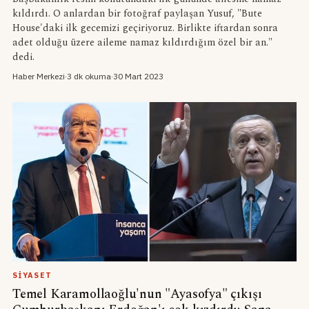
kıldırdı. O anlardan bir fotoğraf paylaşan Yusuf, "Bute
House'daki ilk gecemizi geçiriyoruz. Birlikte iftardan sonra
adet olduğu üzere aileme namaz kıldırdığım özel bir an."
dedi.
Haber Merkezi
·
3 dk okuma
·
30 Mart 2023
SIYASET
Temel Karamollaoğlu'nun "Ayasofya" çıkışı