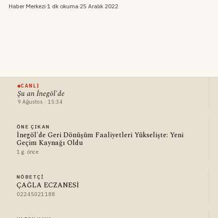
Haber Merkezi
·
1 dk okuma
·
25 Aralık 2022
CANLI
Şu an İnegöl'de
9 Ağustos · 15:34
ÖNE ÇIKAN
İnegöl'de Geri Dönüşüm Faaliyetleri Yükselişte: Yeni
Geçim Kaynağı Oldu
1 g. önce
NÖBETÇI
ÇAĞLA ECZANESİ
02245021188