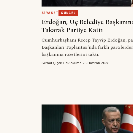
SIYASET
GUNCEL
Erdoğan, Üç Belediye Başkanına
Takarak Partiye Kattı
Cumhurbaşkanı Recep Tayyip Erdoğan, part
Başkanları Toplantısı'nda farklı partilerde
başkanına rozetlerini taktı.
Serhat Çiçek
·
1 dk okuma
·
25 Haziran 2026