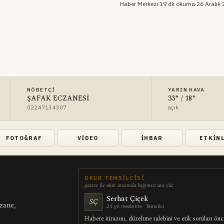
Haber Merkezi
·
19 dk okuma
·
26 Aralık
NÖBETÇI
YARIN HAVA
ŞAFAK ECZANESİ
33° / 18°
02247134307
açık
FOTOĞRAF
VIDEO
İHBAR
ETKIN
OKUR TEMSILCISI
gazete ile okur arasında bağımsız ara yüz
Serhat Çiçek
SÇ
czane,
21 yıl meslekte · Temsilci
Habere itirazını, düzeltme talebini ve etik soruları ön