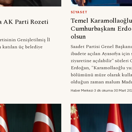
SIYASET
Temel Karamollaoğlu'
 AK Parti Rozeti
Cumhurbaşkanı Erdoğa
olsun
isinin Genişletilmiş İl
Saadet Partisi Genel Başkan
n katılan üç belediye
ibadete açılan Ayasofya için s
ziyaretine açılabilir" sözler
Erdoğan, "Karamollaoğlu yazı
bölümünü müze olarak kullanı
olduğun zaman malum Madıma
Haber Merkezi
·
3 dk okuma
·
30 Mart 20