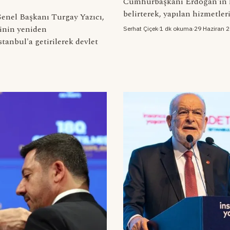
Cumhurbaşkanı Erdoğan'ın h
belirterek, yapılan hizmetleri 
nel Başkanı Turgay Yazıcı,
ğinin yeniden
Serhat Çiçek
·
1 dk okuma
·
29 Haziran 
tanbul'a getirilerek devlet