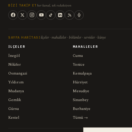
her kanal, tek redaksiyon
BIZI TAKIP ET
ilçeler · mahalleler · bölümler · servisler · künye
SAYFA HARITASI
İLÇELER
MAHALLELER
İnegöl
Cuma
Nilüfer
Yenice
Osmangazi
Kemalpaşa
Yıldırım
Hürriyet
Mudanya
Mesudiye
Gemlik
Sinanbey
Gürsu
Burhaniye
Kestel
Tümü →