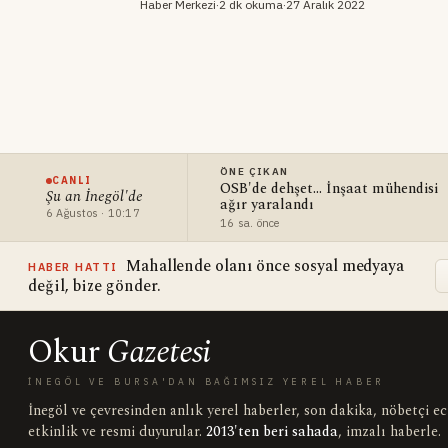
Haber Merkezi
·
2 dk okuma
·
27 Aralık 2022
ÖNE ÇIKAN
CANLI
OSB'de dehşet... İnşaat mühendisi
Şu an İnegöl'de
ağır yaralandı
6 Ağustos · 10:17
16 sa. önce
Mahallende olanı önce sosyal medyaya
HABER HATTI
değil, bize gönder.
Okur
Gazetesi
İNEGÖL VE BURSA'DAN BAĞIMSIZ YEREL HABER
İnegöl ve çevresinden anlık yerel haberler, son dakika, nöbetçi e
etkinlik ve resmi duyurular.
2013'ten beri sahada
, imzalı haberle.