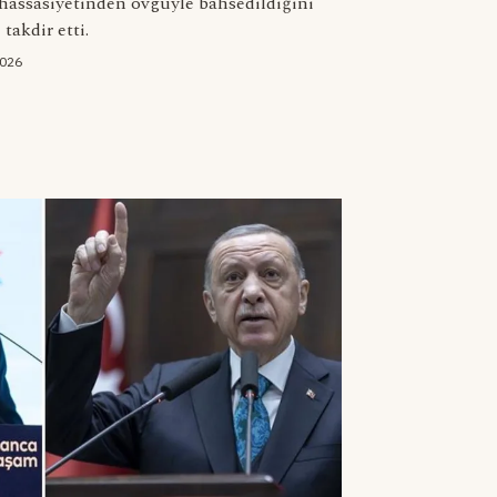
assasiyetinden övgüyle bahsedildiğini
takdir etti.
2026