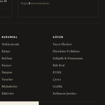
nıt 48
Bugün
0
yorum onaylandı.
KURUMSAL
GÜVEN
Hakkımızda
Yayın İlkeleri
Künye
Düzeltme Politikası
Reklam
Sahiplik & Finansman
Kariyer
Etik Kod
İletişim
KVKK
Yazarlar
Çerez
Muhabirler
Gizlilik
Editörler
Kullanım Şartları