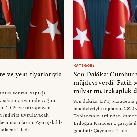
KATEGORI
 ve yem fiyatlarıyla
Son Dakika: Cumhurb
müjdeyi verdi! Fatih 
milyar metreküplük d
tısı sonrası yaptığı
ilkbahar döneminde yoğun
Son dakika: EYT, Karadeniz 
t, 20-20 ve nitropower
maddeleriyle toplanan 2022 y
an indirim uygulayacak.
Toplantının ardından kamer
e alması lazım. Aynı şekilde
Erdoğan Karadeniz gazıyla il
pılacak" dedi.
gemimiz Çaycuma-1 son