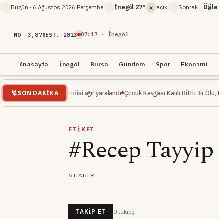
☀️
Bugün ·
6 Ağustos 2026 Perşembe
İnegöl
27°
açık
Sonraki ·
Öğle
NO. 3,878
EST. 2013
07
:
17
· İnegöl
Anasayfa
İnegöl
Bursa
Gündem
Spor
Ekonomi
SON DAKIKA
.. İnşaat mühendisi ağır yaralandı
Çocuk Kavgası Kanlı Bitti: Bir Ölü, Beş Yaralı
ETIKET
#Recep Tayyip
6 HABER
0
takipçi
TAKIP ET