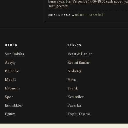
buraya yaz. Her Perşembe 14:00–18:00 canlı nöbet; ya
saati geçmez.
MEKTUP YAZ →
NÖBET TAKVIMI
HABER
SERVIS
Son Dakika
Vefat & İlanlar
Asayiş
Resmî ilanlar
Belediye
Nöbetçi
Meclis
Hava
Ekonomi
Trafik
Spor
Kesintiler
Etkinlikler
Pazarlar
Eğitim
Toplu Taşıma