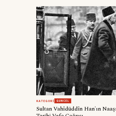
KATEGORI
GUNCEL
Sultan Vahîdüddîn Han'ın Naaşı 
Tarihi Vefa Çağrısı