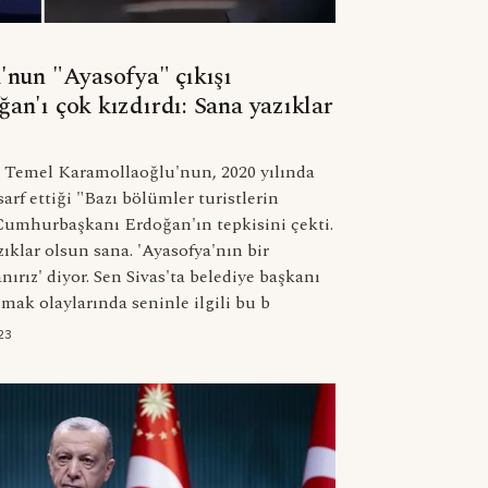
nun "Ayasofya" çıkışı
n'ı çok kızdırdı: Sana yazıklar
ı Temel Karamollaoğlu'nun, 2020 yılında
arf ettiği "Bazı bölümler turistlerin
i Cumhurbaşkanı Erdoğan'ın tepkisini çekti.
klar olsun sana. 'Ayasofya'nın bir
rız' diyor. Sen Sivas'ta belediye başkanı
k olaylarında seninle ilgili bu b
23