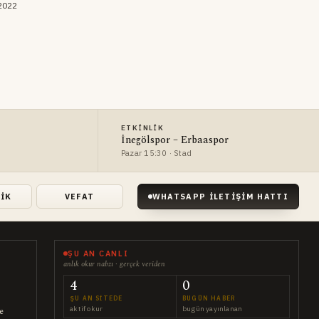
 2022
ETKINLIK
İnegölspor – Erbaaspor
Pazar 15:30 · Stad
LIK
VEFAT
WHATSAPP İLETIŞIM HATTI
ŞU AN CANLI
anlık okur nabzı · gerçek veriden
4
0
ŞU AN SITEDE
BUGÜN HABER
aktif okur
bugün yayınlanan
ce