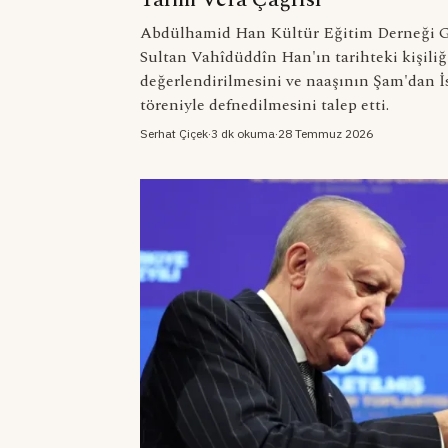
Abdülhamid Han Kültür Eğitim Derneği Ge
Sultan Vahîdüddîn Han'ın tarihteki kişili
değerlendirilmesini ve naaşının Şam'dan İs
töreniyle defnedilmesini talep etti.
Serhat Çiçek
·
3 dk okuma
·
28 Temmuz 2026