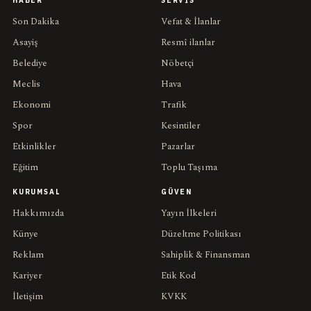
HABER
SERVIS
Son Dakika
Vefat & İlanlar
Asayiş
Resmî ilanlar
Belediye
Nöbetçi
Meclis
Hava
Ekonomi
Trafik
Spor
Kesintiler
Etkinlikler
Pazarlar
Eğitim
Toplu Taşıma
KURUMSAL
GÜVEN
Hakkımızda
Yayın İlkeleri
Künye
Düzeltme Politikası
Reklam
Sahiplik & Finansman
Kariyer
Etik Kod
İletişim
KVKK