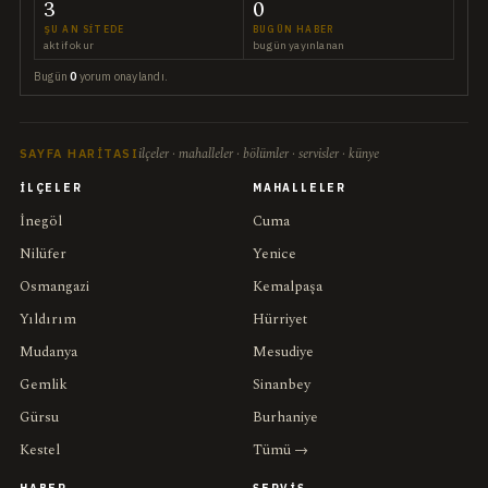
3
0
ŞU AN SITEDE
BUGÜN HABER
aktif okur
bugün yayınlanan
Bugün
0
yorum onaylandı.
ilçeler · mahalleler · bölümler · servisler · künye
SAYFA HARITASI
İLÇELER
MAHALLELER
İnegöl
Cuma
Nilüfer
Yenice
Osmangazi
Kemalpaşa
Yıldırım
Hürriyet
Mudanya
Mesudiye
Gemlik
Sinanbey
Gürsu
Burhaniye
Kestel
Tümü →