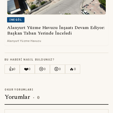
İNEGÖL
Alanyurt Yüzme Havuzu İnşaatı Devam Ediyor:
Başkan Taban Yerinde İnceledi
Alanyurt Yüzme Havuzu
BU HABERI NASIL BULDUNUZ?
👍
❤️
😢
😡
🔥
0
0
0
0
0
OKUR YORUMLARI
Yorumlar
·
0