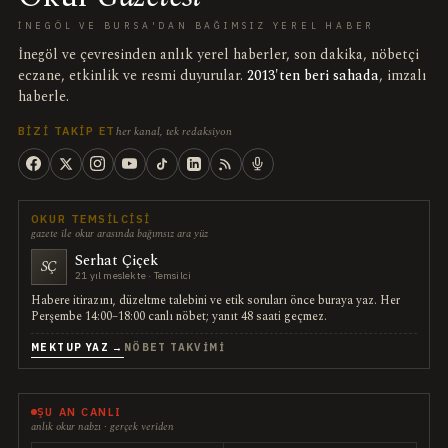
İNEGÖL VE BURSA'DAN BAĞIMSIZ YEREL HABER
İnegöl ve çevresinden anlık yerel haberler, son dakika, nöbetçi
eczane, etkinlik ve resmi duyurular.
2013'ten beri sahada
, imzalı
haberle.
her kanal, tek redaksiyon
BIZI TAKIP ET
OKUR TEMSILCISI
gazete ile okur arasında bağımsız ara yüz
Serhat Çiçek
SÇ
21 yıl meslekte · Temsilci
Habere itirazını, düzeltme talebini ve etik soruları önce buraya yaz. Her
Perşembe 14:00–18:00 canlı nöbet; yanıt 48 saati geçmez.
MEKTUP YAZ →
NÖBET TAKVIMI
ŞU AN CANLI
anlık okur nabzı · gerçek veriden