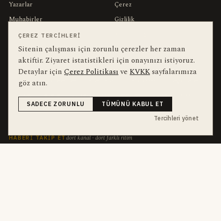
Yazarlar
Çerez
Muhabirler
Gizlilik
Editörler
Kullanım Şartları
ÇEREZ TERCIHLERI
Sitenin çalışması için zorunlu çerezler her zaman
aktiftir. Ziyaret istatistikleri için onayınızı istiyoruz.
bu hafta en çok aranan
YEREL ARANANLAR
Detaylar için
Çerez Politikası
ve
KVKK
sayfalarımıza
İnegöl
inegol-belediyesi
alper-taban
trafik-kazasi
İnegöl Haber
göz atın.
Güncel
Haberler
bursa-buyuksehir-belediyesi
Bursa
Ekonomi
SADECE ZORUNLU
TÜMÜNÜ KABUL ET
futbol
İnegölspor
Tercihleri yönet
dört kanal · dört farklı ritim
HABERI TAKIP ET
E-Bülten
ABONE OL →
her sabah 07:00
WhatsApp Hattı
KATIL →
son dakika
Push Bildirim
DESTEKLENMEZ
sadece önemliler