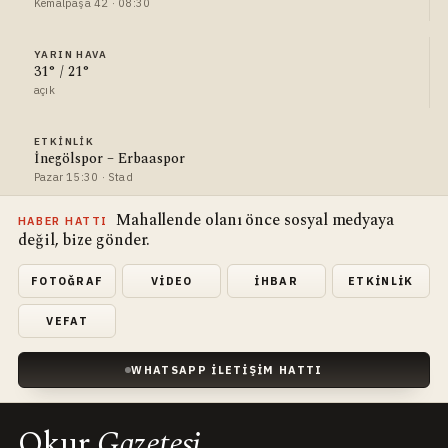
Kemalpaşa 42 · 08:30
YARIN HAVA
31° / 21°
açık
ETKINLIK
İnegölspor – Erbaaspor
Pazar 15:30 · Stad
Mahallende olanı önce sosyal medyaya
HABER HATTI
değil, bize gönder.
FOTOĞRAF
VIDEO
İHBAR
ETKINLIK
VEFAT
WHATSAPP İLETIŞIM HATTI
Okur
Gazetesi