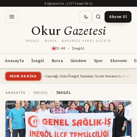
8 Ağustos Cmt
·
🌙
21°
·
İmsak 04:11
Abone Ol
Okur
Gazetesi
İNEGÖL · BURSA · BAĞIMSIZ YEREL GAZETE
21
:
40
· İnegöl
Anasayfa
İnegöl
Bursa
Gündem
Spor
Ekonomi
D
e: Yeni Geçim Kaynağı Oldu
İnegöl Yaylaları Sıcak Havalarda Doğa Severlerin Yeni 
SON DAKIKA
ANASAYFA
/
İNEGÖL
/
İNEGÖL