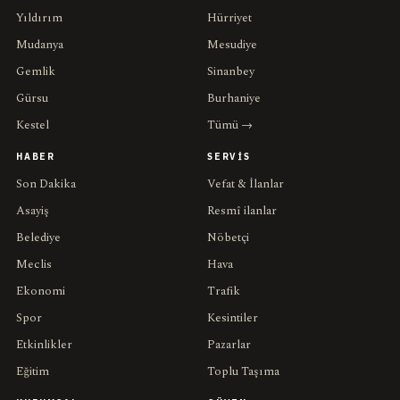
Yıldırım
Hürriyet
Mudanya
Mesudiye
Gemlik
Sinanbey
Gürsu
Burhaniye
Kestel
Tümü →
HABER
SERVIS
Son Dakika
Vefat & İlanlar
Asayiş
Resmî ilanlar
Belediye
Nöbetçi
Meclis
Hava
Ekonomi
Trafik
Spor
Kesintiler
Etkinlikler
Pazarlar
Eğitim
Toplu Taşıma