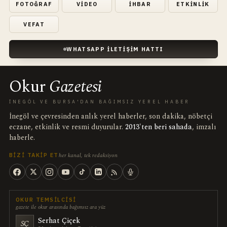
FOTOĞRAF
VIDEO
İHBAR
ETKINLIK
VEFAT
WHATSAPP İLETIŞIM HATTI
Okur
Gazetesi
İNEGÖL VE BURSA'DAN BAĞIMSIZ YEREL HABER
İnegöl ve çevresinden anlık yerel haberler, son dakika, nöbetçi
eczane, etkinlik ve resmi duyurular.
2013'ten beri sahada
, imzalı
haberle.
her kanal, tek redaksiyon
BIZI TAKIP ET
OKUR TEMSILCISI
gazete ile okur arasında bağımsız ara yüz
Serhat Çiçek
SÇ