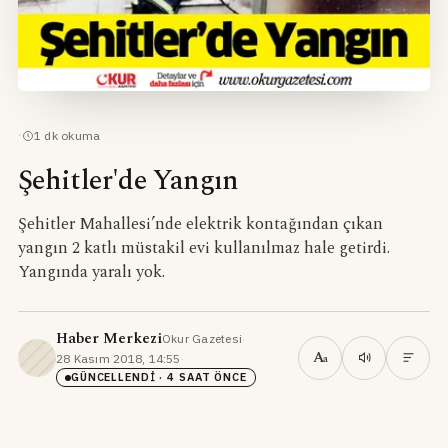
·
1
dk okuma
Şehitler'de Yangın
Şehitler Mahallesi’nde elektrik kontağından çıkan
yangın 2 katlı müstakil evi kullanılmaz hale getirdi.
Yangında yaralı yok.
Haber Merkezi
Okur Gazetesi
·
A
28 Kasım 2018, 14:55
·
a
GÜNCELLENDI
· 4 SAAT ÖNCE