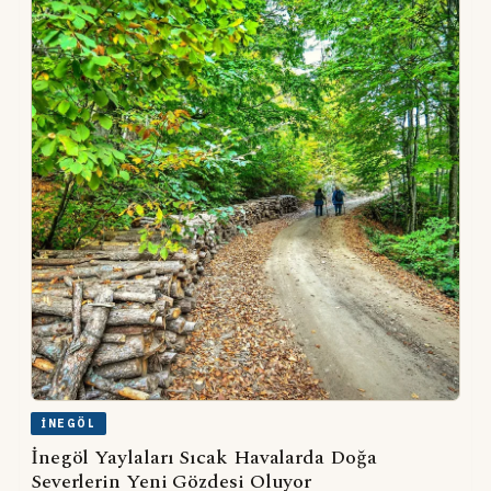
İNEGÖL
İnegöl Yaylaları Sıcak Havalarda Doğa
Severlerin Yeni Gözdesi Oluyor