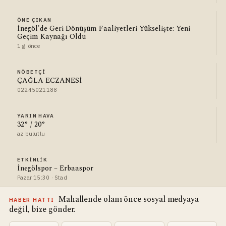
ÖNE ÇIKAN
İnegöl'de Geri Dönüşüm Faaliyetleri Yükselişte: Yeni
Geçim Kaynağı Oldu
1 g. önce
NÖBETÇI
ÇAĞLA ECZANESİ
02245021188
YARIN HAVA
32° / 20°
az bulutlu
ETKINLIK
İnegölspor – Erbaaspor
Pazar 15:30 · Stad
Mahallende olanı önce sosyal medyaya
HABER HATTI
değil, bize gönder.