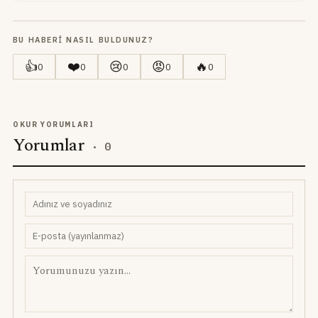
BU HABERI NASIL BULDUNUZ?
👍
❤️
😢
😡
🔥
0
0
0
0
0
OKUR YORUMLARI
Yorumlar
·
0