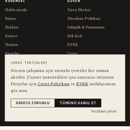
KURUMSAL
GÜVEN
Hakkımızda
Yayın İlkeleri
Künye
Düzeltme Politikası
Reklam
Sahiplik & Finansman
Kariyer
Etik Kod
İletişim
KVKK
Yazarlar
Çerez
Muhabirler
Gizlilik
ÇEREZ TERCIHLERI
Sitenin çalışması için zorunlu çerezler her zaman
Editörler
Kullanım Şartları
aktiftir. Ziyaret istatistikleri için onayınızı istiyoruz.
Detaylar için
Çerez Politikası
ve
KVKK
sayfalarımıza
bu hafta en çok aranan
YEREL ARANANLAR
göz atın.
İnegöl
inegol-belediyesi
alper-taban
trafik-kazasi
İnegöl Haber
SADECE ZORUNLU
TÜMÜNÜ KABUL ET
Güncel
Haberler
bursa-buyuksehir-belediyesi
Bursa
Ekonomi
Tercihleri yönet
futbol
İnegölspor