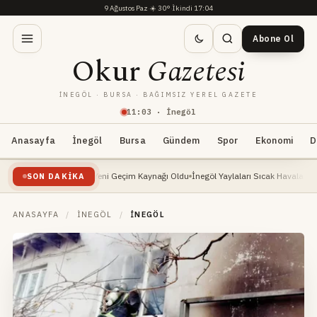
9 Ağustos Paz
·
☀️
30°
·
İkindi 17:04
Abone Ol
Okur
Gazetesi
İNEGÖL · BURSA · BAĞIMSIZ YEREL GAZETE
11
:
03
· İnegöl
Anasayfa
İnegöl
Bursa
Gündem
Spor
Ekonomi
D
i Yükselişte: Yeni Geçim Kaynağı Oldu
İnegöl Yaylaları Sıcak Havalarda Doğa Sever
SON DAKIKA
ANASAYFA
/
İNEGÖL
/
İNEGÖL