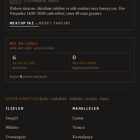
21 yıl meslekte · Temsilci
Habere itirazını, düzeltme talebini ve etik soruları önce buraya yaz. Her
Perşembe 14:00–18:00 canlı nöbet; yanıt 48 saati geçmez.
MEKTUP YAZ →
NÖBET TAKVIMI
ŞU AN CANLI
anlık okur nabzı · gerçek veriden
6
0
ŞU AN SITEDE
BUGÜN HABER
aktif okur
bugün yayınlanan
Bugün
0
yorum onaylandı.
ilçeler · mahalleler · bölümler · servisler · künye
SAYFA HARITASI
İLÇELER
MAHALLELER
İnegöl
Cuma
Nilüfer
Yenice
Osmangazi
Kemalpaşa