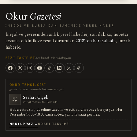
Okur
Gazetesi
İNEGÖL VE BURSA'DAN BAĞIMSIZ YEREL HABER
İnegöl ve çevresinden anlık yerel haberler, son dakika, nöbetçi
eczane, etkinlik ve resmi duyurular.
2013'ten beri sahada
, imzalı
haberle.
her kanal, tek redaksiyon
BIZI TAKIP ET
OKUR TEMSILCISI
gazete ile okur arasında bağımsız ara yüz
Serhat Çiçek
SÇ
21 yıl meslekte · Temsilci
Habere itirazını, düzeltme talebini ve etik soruları önce buraya yaz. Her
Perşembe 14:00–18:00 canlı nöbet; yanıt 48 saati geçmez.
MEKTUP YAZ →
NÖBET TAKVIMI