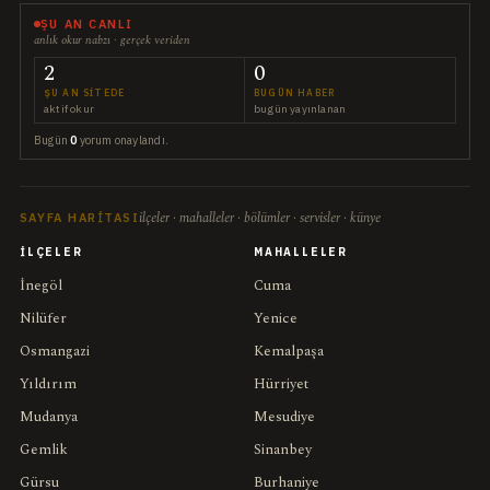
ŞU AN CANLI
anlık okur nabzı · gerçek veriden
2
0
ŞU AN SITEDE
BUGÜN HABER
aktif okur
bugün yayınlanan
Bugün
0
yorum onaylandı.
ilçeler · mahalleler · bölümler · servisler · künye
SAYFA HARITASI
İLÇELER
MAHALLELER
İnegöl
Cuma
Nilüfer
Yenice
Osmangazi
Kemalpaşa
Yıldırım
Hürriyet
Mudanya
Mesudiye
Gemlik
Sinanbey
Gürsu
Burhaniye