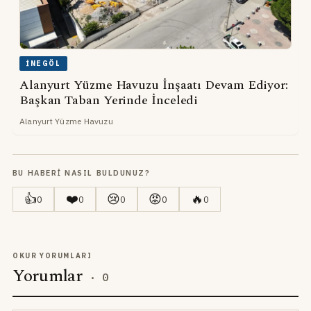
İNEGÖL
Alanyurt Yüzme Havuzu İnşaatı Devam Ediyor:
Başkan Taban Yerinde İnceledi
Alanyurt Yüzme Havuzu
BU HABERI NASIL BULDUNUZ?
👍
❤️
😢
😡
🔥
0
0
0
0
0
OKUR YORUMLARI
Yorumlar
·
0