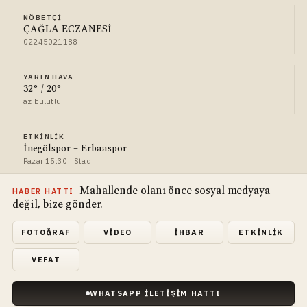
NÖBETÇI
ÇAĞLA ECZANESİ
02245021188
YARIN HAVA
32° / 20°
az bulutlu
ETKINLIK
İnegölspor – Erbaaspor
Pazar 15:30 · Stad
Mahallende olanı önce sosyal medyaya
HABER HATTI
değil, bize gönder.
FOTOĞRAF
VIDEO
İHBAR
ETKINLIK
VEFAT
WHATSAPP İLETIŞIM HATTI