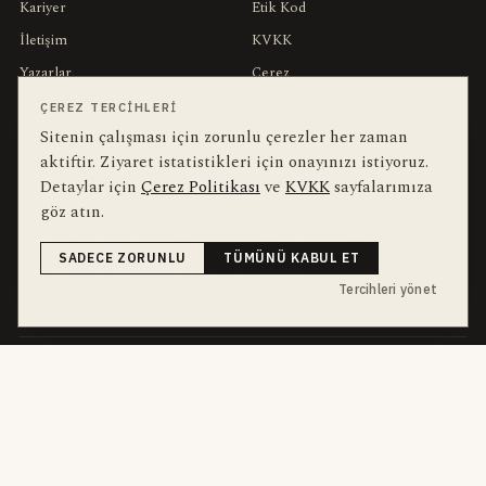
Kariyer
Etik Kod
İletişim
KVKK
Yazarlar
Çerez
Muhabirler
Gizlilik
ÇEREZ TERCIHLERI
Sitenin çalışması için zorunlu çerezler her zaman
Editörler
Kullanım Şartları
aktiftir. Ziyaret istatistikleri için onayınızı istiyoruz.
Detaylar için
Çerez Politikası
ve
KVKK
sayfalarımıza
bu hafta en çok aranan
YEREL ARANANLAR
göz atın.
İnegöl
inegol-belediyesi
alper-taban
trafik-kazasi
İnegöl Haber
SADECE ZORUNLU
TÜMÜNÜ KABUL ET
Güncel
Haberler
bursa-buyuksehir-belediyesi
Bursa
Ekonomi
Tercihleri yönet
futbol
İnegölspor
dört kanal · dört farklı ritim
HABERI TAKIP ET
E-Bülten
ABONE OL →
her sabah 07:00
WhatsApp Hattı
KATIL →