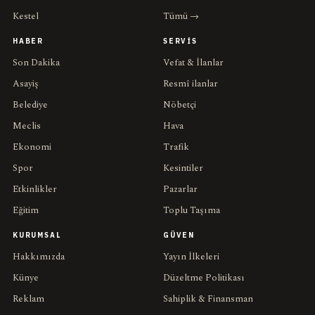
Kestel
Tümü →
HABER
SERVIS
Son Dakika
Vefat & İlanlar
Asayiş
Resmî ilanlar
Belediye
Nöbetçi
Meclis
Hava
Ekonomi
Trafik
Spor
Kesintiler
Etkinlikler
Pazarlar
Eğitim
Toplu Taşıma
KURUMSAL
GÜVEN
Hakkımızda
Yayın İlkeleri
Künye
Düzeltme Politikası
Reklam
Sahiplik & Finansman