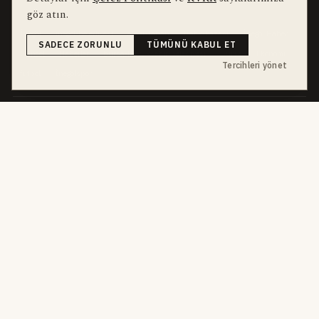
bu hafta en çok aranan
YEREL ARANANLAR
göz atın.
İnegöl
inegol-belediyesi
alper-taban
trafik-kazasi
İnegöl Haber
SADECE ZORUNLU
TÜMÜNÜ KABUL ET
Güncel
Haberler
bursa-buyuksehir-belediyesi
Bursa
Ekonomi
Tercihleri yönet
futbol
İnegölspor
dört kanal · dört farklı ritim
HABERI TAKIP ET
E-Bülten
ABONE OL →
her sabah 07:00
WhatsApp Hattı
KATIL →
son dakika
Push Bildirim
DESTEKLENMEZ
sadece önemliler
Mobil Uygulama
YAKINDA
iOS · Android
©
2026
Okur Medya Yayıncılık A.Ş.
Tüm hakları saklıdır.
Haberler NewsArticle