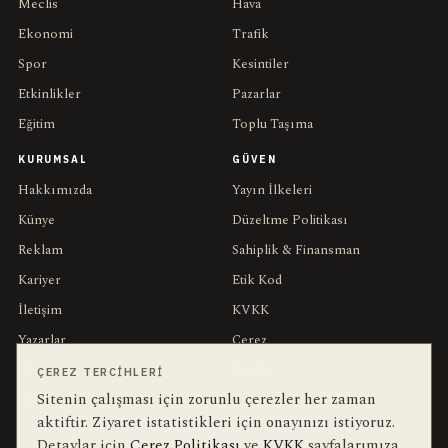
Meclis
Hava
Ekonomi
Trafik
Spor
Kesintiler
Etkinlikler
Pazarlar
Eğitim
Toplu Taşıma
KURUMSAL
GÜVEN
Hakkımızda
Yayın İlkeleri
Künye
Düzeltme Politikası
Reklam
Sahiplik & Finansman
Kariyer
Etik Kod
İletişim
KVKK
Yazarlar
Çerez
Muhabirler
Gizlilik
ÇEREZ TERCIHLERI
Sitenin çalışması için zorunlu çerezler her zaman
Editörler
Kullanım Şartları
aktiftir. Ziyaret istatistikleri için onayınızı istiyoruz.
Detaylar için
Çerez Politikası
ve
KVKK
sayfalarımıza