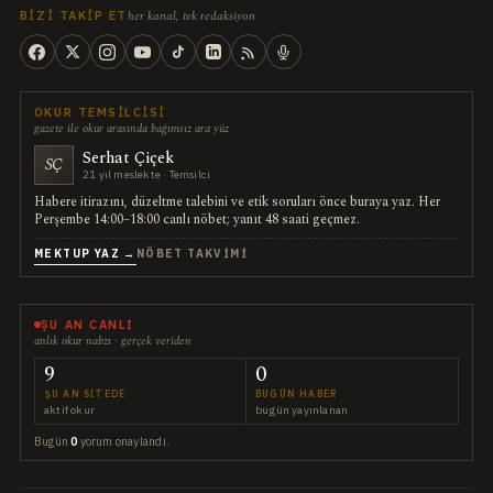
her kanal, tek redaksiyon
BIZI TAKIP ET
OKUR TEMSILCISI
gazete ile okur arasında bağımsız ara yüz
Serhat Çiçek
SÇ
21 yıl meslekte · Temsilci
Habere itirazını, düzeltme talebini ve etik soruları önce buraya yaz. Her
Perşembe 14:00–18:00 canlı nöbet; yanıt 48 saati geçmez.
MEKTUP YAZ →
NÖBET TAKVIMI
ŞU AN CANLI
anlık okur nabzı · gerçek veriden
9
0
ŞU AN SITEDE
BUGÜN HABER
aktif okur
bugün yayınlanan
Bugün
0
yorum onaylandı.