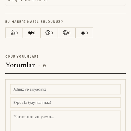
BU HABERI NASIL BULDUNUZ?
👍
❤️
😢
😡
🔥
0
0
0
0
0
OKUR YORUMLARI
Yorumlar
·
0