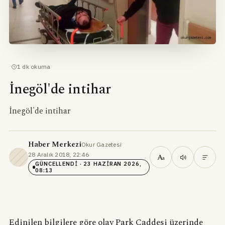
·
1
dk okuma
İnegöl'de intihar
İnegöl'de intihar
Haber Merkezi
Okur Gazetesi
·
28 Aralık 2018, 22:46
·
A
a
GÜNCELLENDI
· 23 HAZIRAN 2026,
08:13
Edinilen bilgilere göre olay Park Caddesi üzerinde