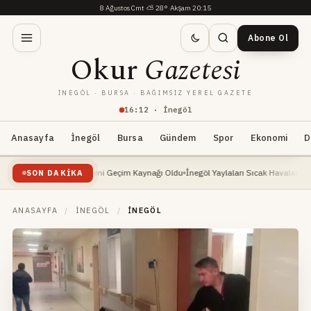
8 Ağustos Cmt
·
⛅
28°
·
Akşam 20:15
Abone Ol
Okur
Gazetesi
İNEGÖL · BURSA · BAĞIMSIZ YEREL GAZETE
16
:
12
· İnegöl
Anasayfa
İnegöl
Bursa
Gündem
Spor
Ekonomi
D
 Yükselişte: Yeni Geçim Kaynağı Oldu
İnegöl Yaylaları Sıcak Havalarda Doğa Severl
SON DAKIKA
ANASAYFA
/
İNEGÖL
/
İNEGÖL