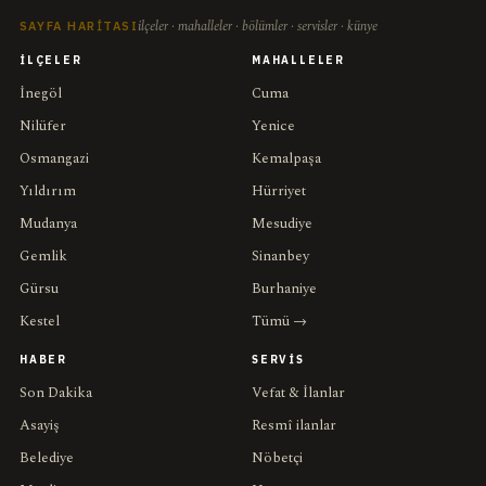
ilçeler · mahalleler · bölümler · servisler · künye
SAYFA HARITASI
İLÇELER
MAHALLELER
İnegöl
Cuma
Nilüfer
Yenice
Osmangazi
Kemalpaşa
Yıldırım
Hürriyet
Mudanya
Mesudiye
Gemlik
Sinanbey
Gürsu
Burhaniye
Kestel
Tümü →
HABER
SERVIS
Son Dakika
Vefat & İlanlar
Asayiş
Resmî ilanlar
Belediye
Nöbetçi