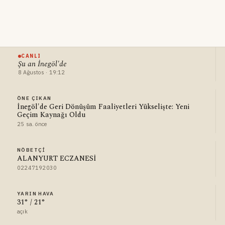
CANLI
Şu an İnegöl'de
8 Ağustos · 19:12
ÖNE ÇIKAN
İnegöl'de Geri Dönüşüm Faaliyetleri Yükselişte: Yeni
Geçim Kaynağı Oldu
25 sa. önce
NÖBETÇI
ALANYURT ECZANESİ
02247192030
YARIN HAVA
31° / 21°
açık