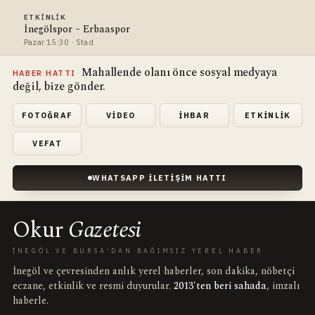
ETKINLIK
İnegölspor – Erbaaspor
Pazar 15:30 · Stad
Mahallende olanı önce sosyal medyaya
HABER HATTI
değil, bize gönder.
FOTOĞRAF
VIDEO
İHBAR
ETKINLIK
VEFAT
WHATSAPP İLETIŞIM HATTI
Okur
Gazetesi
İNEGÖL VE BURSA'DAN BAĞIMSIZ YEREL HABER
İnegöl ve çevresinden anlık yerel haberler, son dakika, nöbetçi
eczane, etkinlik ve resmi duyurular.
2013'ten beri sahada
, imzalı
haberle.