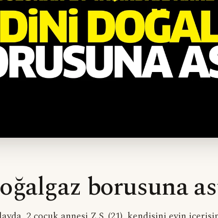
oğalgaz borusuna as
ayda, 2 çocuk annesi Z.Ş. (21), kendisini evin içeris