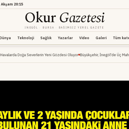
·
Akşam
20:15
Okur
Gazetesi
İNEGÖL · BURSA · BAĞIMSIZ YEREL GAZETE
Dünya
Teknoloji
Sağlık
Yazarlar
Video
Galeri
Tüm kateg
a Severlerin Yeni Gözdesi Oluyor
Büyükşehir, İnegöl'de Üç Mahalleyi Kapsayan