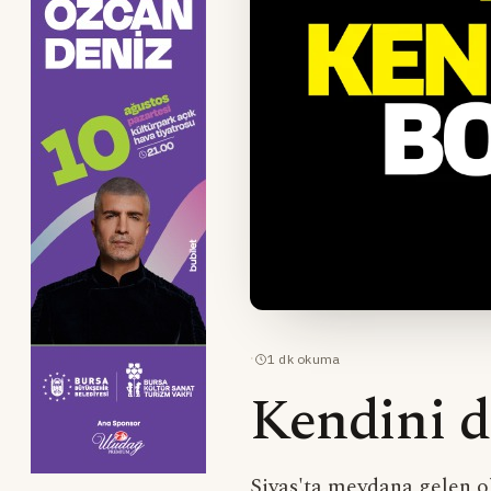
·
1
dk okuma
Kendini d
Sivas'ta meydana gelen ol