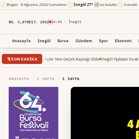
⛅
Bugün ·
8 Ağustos 2026 Cumartesi
İnegöl
27°
az bulutlu
Sonraki 
NO. 3,878
EST. 2013
16
:
56
· İnegöl
Anasayfa
İnegöl
Bursa
Gündem
Spor
Ekonomi
SON DAKIKA
eri Yükselişte: Yeni Geçim Kaynağı Oldu
İnegöl Yaylaları Sıcak Havalarda Doğ
ANASAYFA
/
3. SAYFA
/
3. SAYFA