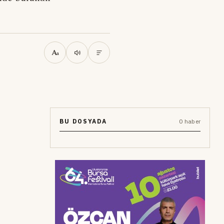
A
a
BU DOSYADA
0 haber