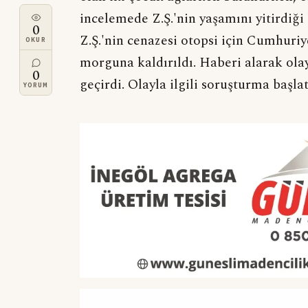
incelemede Z.Ş.'nin yaşamını yitirdiği
0
Z.Ş.'nin cenazesi otopsi için Cumhuriy
OKUR
morguna kaldırıldı. Haberi alarak olay 
0
geçirdi. Olayla ilgili soruşturma başlat
YORUM