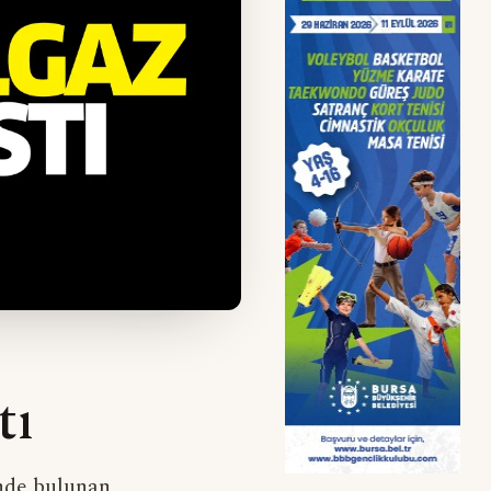
tı
inde bulunan