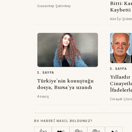
Bitti: Ka
Gaziantep Şahinbey
Kaybetti
Aile İçi Şidde
3. SAYFA
3. SAYFA
Yıllardı
Türkiye'nin konuştuğu
Cinayetl
dosya, Bursa'ya uzandı
İfadeler
Asayiş
Cinayet Çözü
BU HABERI NASIL BULDUNUZ?
👍
❤️
😢
😡
🔥
0
0
0
0
0