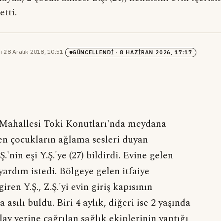
etti.
i
·
28 Aralık 2018, 10:51
·
GÜNCELLENDI
· 8 HAZIRAN 2026, 17:17
e Mahallesi Toki Konutları'nda meydana
den çocukların ağlama sesleri duyan
nin eşi Y.Ş.'ye (27) bildirdi. Evine gelen
yardım istedi. Bölgeye gelen itfaiye
ren Y.Ş., Z.Ş.'yi evin giriş kapısının
sılı buldu. Biri 4 aylık, diğeri ise 2 yaşında
ay yerine çağrılan sağlık ekiplerinin yaptığı