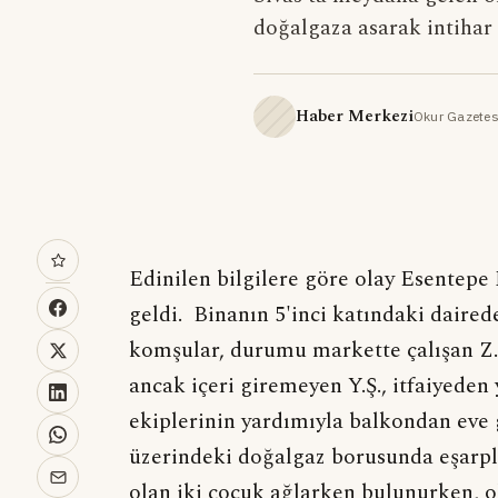
doğalgaza asarak intihar 
Haber Merkezi
Okur Gazetes
Edinilen bilgilere göre olay Esentep
geldi. Binanın 5'inci katındaki daire
komşular, durumu markette çalışan Z.Ş.'
ancak içeri giremeyen Y.Ş., itfaiyeden 
ekiplerinin yardımıyla balkondan eve gi
üzerindeki doğalgaz borusunda eşarpla a
olan iki çocuk ağlarken bulunurken, ol