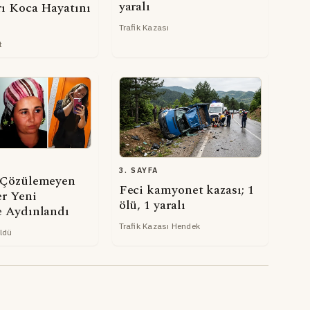
yaralı
rı Koca Hayatını
Trafik Kazası
t
3. SAYFA
r Çözülemeyen
Feci kamyonet kazası; 1
er Yeni
ölü, 1 yaralı
le Aydınlandı
Trafik Kazası Hendek
ldü