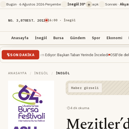
☀️
Bugün ·
6 Ağustos 2026 Perşembe
İnegöl
30°
açık
Sonraki ·
Akş
NO. 3,878
EST. 2013
16
:
00
· İnegöl
Anasayfa
İnegöl
Bursa
Gündem
Spor
Ekonomi
SON DAKIKA
İnşaatı Devam Ediyor: Başkan Taban Yerinde İnceledi
OSB'de dehşet... İnşaat
ANASAYFA
/
İNEGÖL
/
İNEGÖL
·
4
dk okuma
Mezitler’