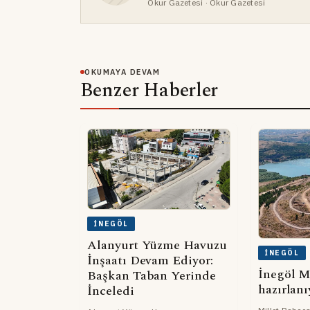
Okur Gazetesi
· Okur Gazetesi
OKUMAYA DEVAM
Benzer Haberler
İNEGÖL
Alanyurt Yüzme Havuzu
İNEGÖL
İnşaatı Devam Ediyor:
İnegöl M
Başkan Taban Yerinde
hazırlanı
İnceledi