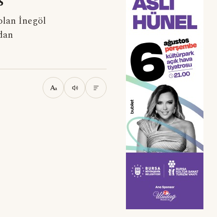
olan İnegöl
ndan
A
a