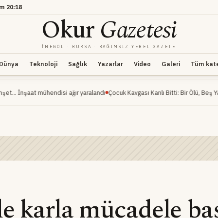
am
20:18
Okur
Gazetesi
İNEGÖL · BURSA · BAĞIMSIZ YEREL GAZETE
Dünya
Teknoloji
Sağlık
Yazarlar
Video
Galeri
Tüm kateg
 mühendisi ağır yaralandı
Çocuk Kavgası Kanlı Bitti: Bir Ölü, Beş Yaralı
İnegöl 
de karla mücadele ba