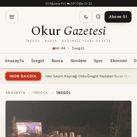
10 Ağustos Pzt
·
☁️
20°
·
Öğle 13:12
Abone Ol
Okur
Gazetesi
İNEGÖL · BURSA · BAĞIMSIZ YEREL GAZETE
04
:
44
· İnegöl
Anasayfa
İnegöl
Bursa
Gündem
Spor
Ekonomi
D
eri Yükselişte: Yeni Geçim Kaynağı Oldu
İnegöl Yaylaları Sıcak Havalarda Doğa Sev
SON DAKIKA
ANASAYFA
/
İNEGÖL
/
İNEGÖL