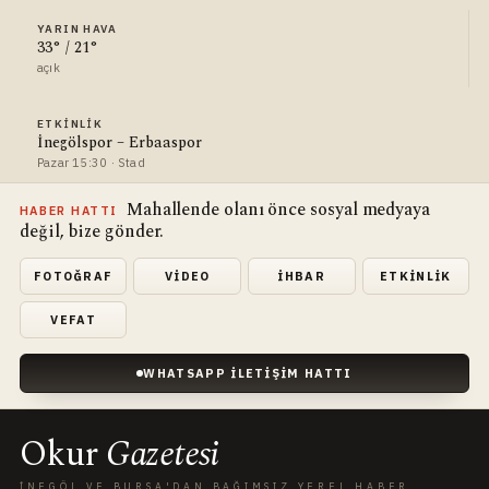
YARIN HAVA
33° / 21°
açık
ETKINLIK
İnegölspor – Erbaaspor
Pazar 15:30 · Stad
Mahallende olanı önce sosyal medyaya
HABER HATTI
değil, bize gönder.
FOTOĞRAF
VIDEO
İHBAR
ETKINLIK
VEFAT
WHATSAPP İLETIŞIM HATTI
Okur
Gazetesi
İNEGÖL VE BURSA'DAN BAĞIMSIZ YEREL HABER