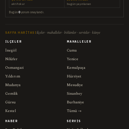
aktif okur
bugün yayınlanan
Bugün
0
yorum onaylandı.
ilçeler · mahalleler · bölümler · servisler · künye
SAYFA HARITASI
İLÇELER
MAHALLELER
İnegöl
Cuma
Nilüfer
Yenice
Osmangazi
Kemalpaşa
Yıldırım
Hürriyet
Mudanya
Mesudiye
Gemlik
Sinanbey
Gürsu
Burhaniye
Kestel
Tümü →
HABER
SERVIS