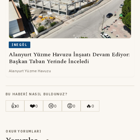
İNEGÖL
Alanyurt Yüzme Havuzu İnşaatı Devam Ediyor:
Başkan Taban Yerinde İnceledi
Alanyurt Yüzme Havuzu
BU HABERI NASIL BULDUNUZ?
👍
❤️
😢
😡
🔥
0
0
0
0
0
OKUR YORUMLARI