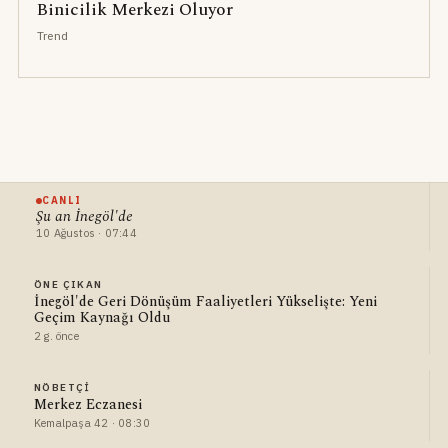
Binicilik Merkezi Oluyor
Trend
CANLI
Şu an İnegöl'de
10 Ağustos · 07:44
ÖNE ÇIKAN
İnegöl'de Geri Dönüşüm Faaliyetleri Yükselişte: Yeni
Geçim Kaynağı Oldu
2 g. önce
NÖBETÇI
Merkez Eczanesi
Kemalpaşa 42 · 08:30