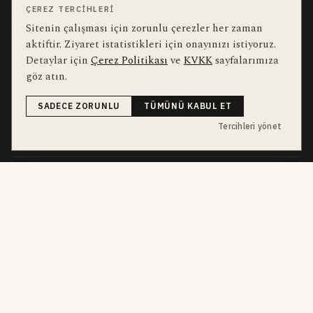
Muhabirler
Gizlilik
ÇEREZ TERCIHLERI
Sitenin çalışması için zorunlu çerezler her zaman
Editörler
Kullanım Şartları
aktiftir. Ziyaret istatistikleri için onayınızı istiyoruz.
Detaylar için
Çerez Politikası
ve
KVKK
sayfalarımıza
bu hafta en çok aranan
YEREL ARANANLAR
göz atın.
İnegöl
inegol-belediyesi
alper-taban
trafik-kazasi
İnegöl Haber
SADECE ZORUNLU
TÜMÜNÜ KABUL ET
Güncel
Haberler
bursa-buyuksehir-belediyesi
Bursa
Ekonomi
Tercihleri yönet
futbol
İnegölspor
dört kanal · dört farklı ritim
HABERI TAKIP ET
E-Bülten
ABONE OL →
her sabah 07:00
WhatsApp Hattı
KATIL →
son dakika
Push Bildirim
DESTEKLENMEZ
sadece önemliler