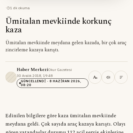
·
1
dk okuma
Ümitalan mevkiinde korkunç
kaza
Ümitalan mevkiinde meydana gelen kazada, bir çok araç
zincirleme kazaya karıştı.
Haber Merkezi
Okur Gazetesi
·
30 Aralık 2018, 19:48
·
A
a
GÜNCELLENDI
· 8 HAZIRAN 2026,
08:20
Edinilen bilgilere göre kaza ümitalan mevkiinde
meydana geldi. Çok sayıda araç kazaya karıştı. Olayı
gören vatandaşlar durumu 112 acil servis ekiplerine