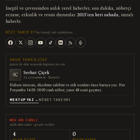
İnegöl ve çevresinden anlık yerel haberler, son dakika, nöbetçi
eczane, etkinlik ve resmi duyurular.
2013'ten beri sahada
, imzalı
haberle.
her kanal, tek redaksiyon
BIZI TAKIP ET
OKUR TEMSILCISI
gazete ile okur arasında bağımsız ara yüz
Serhat Çiçek
SÇ
21 yıl meslekte · Temsilci
Habere itirazını, düzeltme talebini ve etik soruları önce buraya yaz. Her
Perşembe 14:00–18:00 canlı nöbet; yanıt 48 saati geçmez.
MEKTUP YAZ →
NÖBET TAKVIMI
ŞU AN CANLI
anlık okur nabzı · gerçek veriden
4
0
ŞU AN SITEDE
BUGÜN HABER