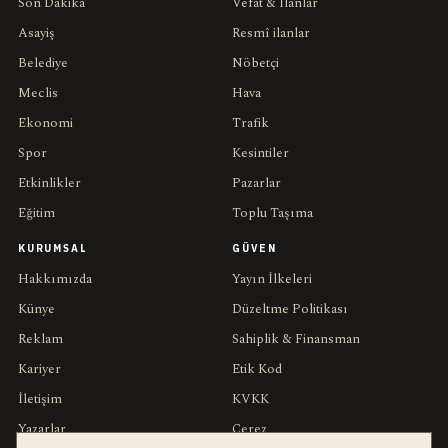
Son Dakika
Vefat & İlanlar
Asayiş
Resmî ilanlar
Belediye
Nöbetçi
Meclis
Hava
Ekonomi
Trafik
Spor
Kesintiler
Etkinlikler
Pazarlar
Eğitim
Toplu Taşıma
KURUMSAL
GÜVEN
Hakkımızda
Yayın İlkeleri
Künye
Düzeltme Politikası
Reklam
Sahiplik & Finansman
Kariyer
Etik Kod
İletişim
KVKK
Yazarlar
Çerez