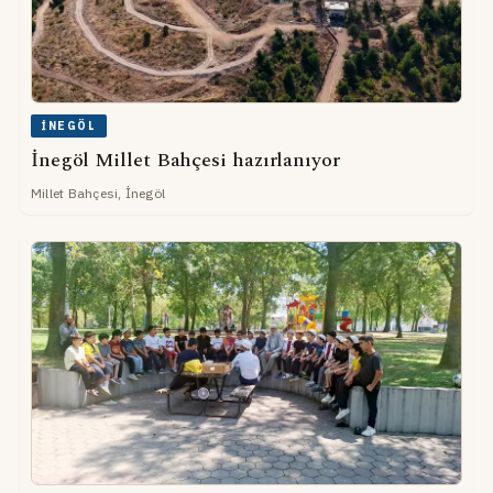
İNEGÖL
İnegöl Millet Bahçesi hazırlanıyor
Millet Bahçesi, İnegöl