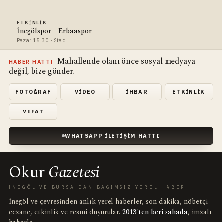
ETKINLIK
İnegölspor – Erbaaspor
Pazar 15:30 · Stad
Mahallende olanı önce sosyal medyaya
HABER HATTI
değil, bize gönder.
FOTOĞRAF
VIDEO
İHBAR
ETKINLIK
VEFAT
WHATSAPP İLETIŞIM HATTI
Okur
Gazetesi
İNEGÖL VE BURSA'DAN BAĞIMSIZ YEREL HABER
İnegöl ve çevresinden anlık yerel haberler, son dakika, nöbetçi
eczane, etkinlik ve resmi duyurular.
2013'ten beri sahada
, imzalı