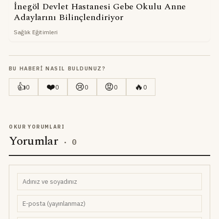
İnegöl Devlet Hastanesi Gebe Okulu Anne
Adaylarını Bilinçlendiriyor
Sağlık Eğitimleri
BU HABERI NASIL BULDUNUZ?
👍
❤️
😢
😡
🔥
0
0
0
0
0
OKUR YORUMLARI
Yorumlar
·
0