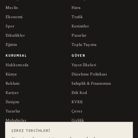
Meclis
Hava
Ekonomi
Trafik
Spor
Kesintiler
Etkinlikler
Pazarlar
Eğitim
Toplu Taşıma
KURUMSAL
GÜVEN
Hakkımızda
Yayın İlkeleri
Künye
Düzeltme Politikası
Reklam
Sahiplik & Finansman
Kariyer
Etik Kod
İletişim
KVKK
Yazarlar
Çerez
Muhabirler
Gizlilik
Editörler
Kullanım Şartları
ÇEREZ TERCIHLERI