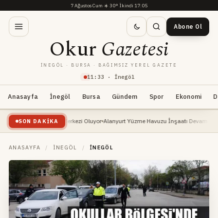
7 Ağustos Cum
·
☀️
30°
·
İkindi 17:05
Abone Ol
Okur
Gazetesi
İNEGÖL · BURSA · BAĞIMSIZ YEREL GAZETE
11
:
33
· İnegöl
Anasayfa
İnegöl
Bursa
Gündem
Spor
Ekonomi
D
Atlı Binicilik Merkezi Oluyor
Alanyurt Yüzme Havuzu İnşaatı Devam Ediyor: Başkan
SON DAKIKA
ANASAYFA
/
İNEGÖL
/
İNEGÖL