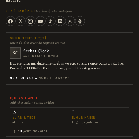
haberle.
her kanal, tek redaksiyon
BIZI TAKIP ET
OKUR TEMSILCISI
gazete ile okur arasında bağımsız ara yüz
Serhat Çiçek
SÇ
21 yıl meslekte · Temsilci
Habere itirazını, düzeltme talebini ve etik soruları önce buraya yaz. Her
Perşembe 14:00–18:00 canlı nöbet; yanıt 48 saati geçmez.
MEKTUP YAZ →
NÖBET TAKVIMI
ŞU AN CANLI
anlık okur nabzı · gerçek veriden
3
1
ŞU AN SITEDE
BUGÜN HABER
aktif okur
bugün yayınlanan
Bugün
0
yorum onaylandı.