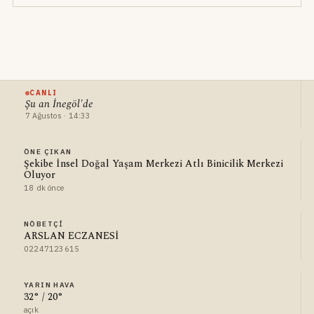
CANLI
Şu an İnegöl'de
7 Ağustos · 14:33
ÖNE ÇIKAN
Şekibe İnsel Doğal Yaşam Merkezi Atlı Binicilik Merkezi
Oluyor
18 dk önce
NÖBETÇI
ARSLAN ECZANESİ
02247123615
YARIN HAVA
32° / 20°
açık