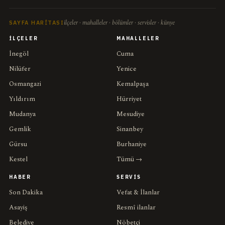
ilçeler · mahalleler · bölümler · servisler · künye
SAYFA HARITASI
İLÇELER
MAHALLELER
İnegöl
Cuma
Nilüfer
Yenice
Osmangazi
Kemalpaşa
Yıldırım
Hürriyet
Mudanya
Mesudiye
Gemlik
Sinanbey
Gürsu
Burhaniye
Kestel
Tümü →
HABER
SERVIS
Son Dakika
Vefat & İlanlar
Asayiş
Resmî ilanlar
Belediye
Nöbetçi