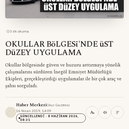
·
3
dk okuma
OKULLAR BöLGESi'NDE üST
DüZEY UYGULAMA
Okullar bölgesinde güven ve huzuru arttırmaya yönelik
çalışmalarını sürdüren İnegöl Emniyet Müdürlüğü
Ekipleri, gerçekleştirdiği uygulamalar ile bir çok araç ve
şahsı sorguladı.
Haber Merkezi
Okur Gazetesi
·
16 Nisan 2019, 14:09
·
A
a
GÜNCELLENDI
· 8 HAZIRAN 2026,
08:31