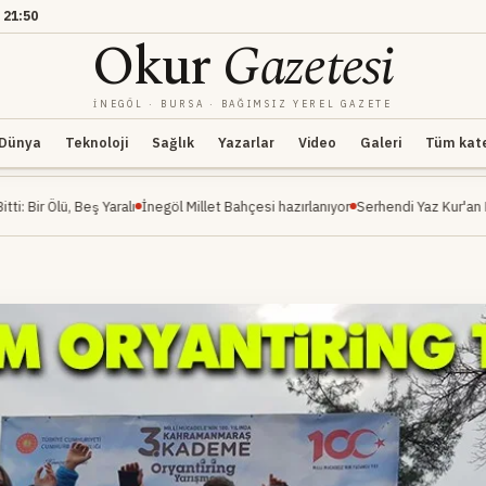
21:50
Okur
Gazetesi
İNEGÖL · BURSA · BAĞIMSIZ YEREL GAZETE
Dünya
Teknoloji
Sağlık
Yazarlar
Video
Galeri
Tüm kateg
ş Yaralı
İnegöl Millet Bahçesi hazırlanıyor
Serhendi Yaz Kur'an Kursu Öğrenciler