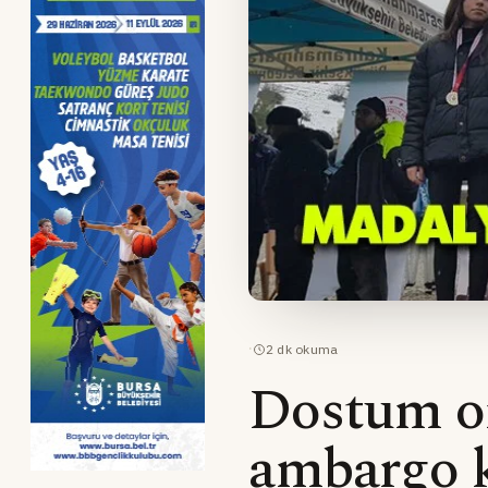
·
2
dk okuma
Dostum or
ambargo 