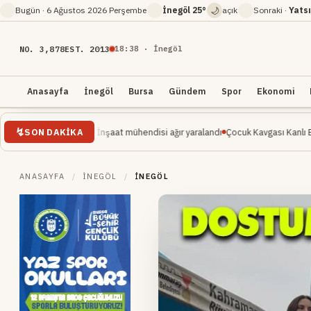
🌙
Bugün ·
6 Ağustos 2026 Perşembe
İnegöl
25°
açık
Sonraki ·
Yatsı
NO. 3,878
EST. 2013
18
:
38
· İnegöl
Anasayfa
İnegöl
Bursa
Gündem
Spor
Ekonomi
SON DAKIKA
ehşet... İnşaat mühendisi ağır yaralandı
Çocuk Kavgası Kanlı Bitti: Bir Ölü, Be
ANASAYFA
/
İNEGÖL
/
İNEGÖL