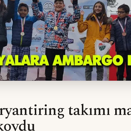
yantiring takımı ma
koydu