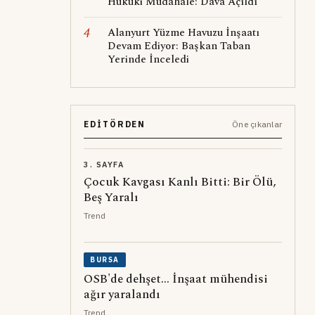
Hukuki Müdahale: Dava Açıldı
4
Alanyurt Yüzme Havuzu İnşaatı
Devam Ediyor: Başkan Taban
Yerinde İnceledi
EDITÖRDEN
Öne çıkanlar
3. SAYFA
Çocuk Kavgası Kanlı Bitti: Bir Ölü,
Beş Yaralı
Trend
BURSA
OSB'de dehşet... İnşaat mühendisi
ağır yaralandı
Trend