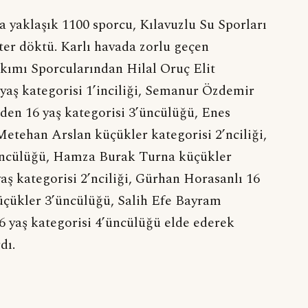
a yaklaşık 1100 sporcu, Kılavuzlu Su Sporları
er döktü. Karlı havada zorlu geçen
ımı Sporcularından Hilal Oruç Elit
 yaş kategorisi 1’inciliği, Semanur Özdemir
nden 16 yaş kategorisi 3’üncülüğü, Enes
 Metehan Arslan küçükler kategorisi 2’nciliği,
üncülüğü, Hamza Burak Turna küçükler
yaş kategorisi 2’nciliği, Gürhan Horasanlı 16
küçükler 3’üncülüğü, Salih Efe Bayram
6 yaş kategorisi 4’üncülüğü elde ederek
dı.