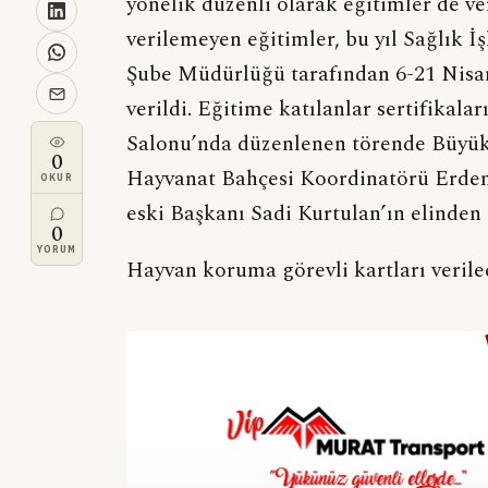
yönelik düzenli olarak eğitimler de v
verilemeyen eğitimler, bu yıl Sağlık İ
Şube Müdürlüğü tarafından 6-21 Nisan 
verildi. Eğitime katılanlar sertifikal
Salonu’nda düzenlenen törende Büyük
0
Hayvanat Bahçesi Koordinatörü Erde
OKUR
eski Başkanı Sadi Kurtulan’ın elinden 
0
YORUM
Hayvan koruma görevli kartları veril