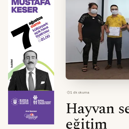
·
1
dk okuma
Hayvan se
eğitim