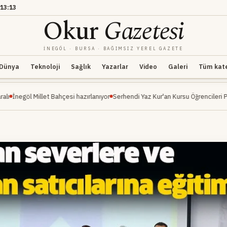
13:13
Okur
Gazetesi
İNEGÖL · BURSA · BAĞIMSIZ YEREL GAZETE
Dünya
Teknoloji
Sağlık
Yazarlar
Video
Galeri
Tüm kateg
illet Bahçesi hazırlanıyor
Serhendi Yaz Kur'an Kursu Öğrencileri Piknikte Eğlen