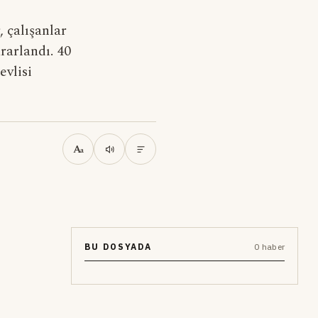
, çalışanlar
rarlandı. 40
evlisi
A
a
BU DOSYADA
0 haber