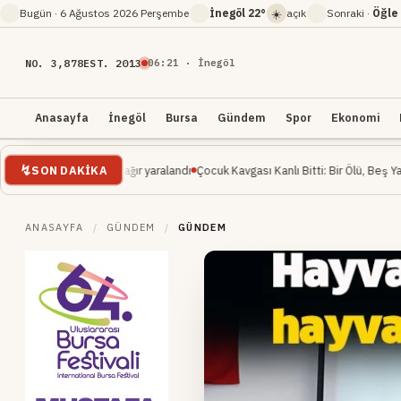
☀️
Bugün ·
6 Ağustos 2026 Perşembe
İnegöl
22°
açık
Sonraki ·
Öğle
NO. 3,878
EST. 2013
06
:
21
· İnegöl
Anasayfa
İnegöl
Bursa
Gündem
Spor
Ekonomi
SON DAKIKA
mühendisi ağır yaralandı
Çocuk Kavgası Kanlı Bitti: Bir Ölü, Beş Yaralı
İnegöl M
ANASAYFA
/
GÜNDEM
/
GÜNDEM