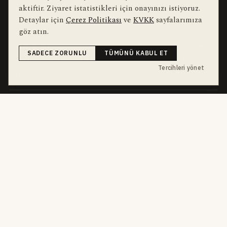
aktiftir. Ziyaret istatistikleri için onayınızı istiyoruz.
Detaylar için
Çerez Politikası
ve
KVKK
sayfalarımıza
bu hafta en çok aranan
YEREL ARANANLAR
göz atın.
İnegöl
inegol-belediyesi
alper-taban
trafik-kazasi
İnegöl Haber
SADECE ZORUNLU
TÜMÜNÜ KABUL ET
Güncel
Haberler
bursa-buyuksehir-belediyesi
Bursa
Ekonomi
Tercihleri yönet
futbol
İnegölspor
dört kanal · dört farklı ritim
HABERI TAKIP ET
E-Bülten
ABONE OL →
her sabah 07:00
WhatsApp Hattı
KATIL →
son dakika
Push Bildirim
DESTEKLENMEZ
sadece önemliler
Mobil Uygulama
YAKINDA
iOS · Android