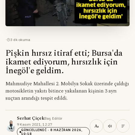
·
3
dk okuma
Pişkin hırsız itiraf etti; Bursa'da
ikamet ediyorum, hırsızlık için
İnegöl'e geldim.
Mahmudiye Mahallesi 2. Mobilya Sokak üzerinde çaldığı
motosikletin yakıtı bitince yakalanan kişinin 3 ayrı
suçtan arandığı tespit edildi.
Serhat Çiçek
Baş Editör
·
9 Kasım 2021, 12:27
·
A
a
GÜNCELLENDI
· 8 HAZIRAN 2026,
10:18