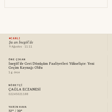
CANLI
Şu an İnegöl'de
9 Ağustos · 11:11
ÖNE ÇIKAN
İnegöl'de Geri Dönüşüm Faaliyetleri Yükselişte: Yeni
Geçim Kaynağı Oldu
1 g. önce
NÖBETÇI
ÇAĞLA ECZANESİ
02245021188
YARIN HAVA
32° / 20°