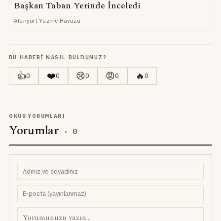
Başkan Taban Yerinde İnceledi
Alanyurt Yüzme Havuzu
BU HABERI NASIL BULDUNUZ?
👍
❤️
😢
😡
🔥
0
0
0
0
0
OKUR YORUMLARI
Yorumlar
·
0