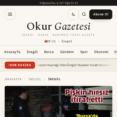
9 Ağustos Paz
·
☀️
26°
·
Öğle 13:12
Abone Ol
Okur
Gazetesi
İNEGÖL · BURSA · BAĞIMSIZ YEREL GAZETE
08
:
11
· İnegöl
Anasayfa
İnegöl
Bursa
Gündem
Spor
Ekonomi
D
ükselişte: Yeni Geçim Kaynağı Oldu
İnegöl Yaylaları Sıcak Havalarda Doğa Severler
SON DAKIKA
ANASAYFA
/
İNEGÖL
/
İNEGÖL