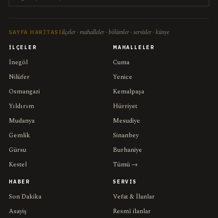
ilçeler · mahalleler · bölümler · servisler · künye
SAYFA HARITASI
İLÇELER
MAHALLELER
İnegöl
Cuma
Nilüfer
Yenice
Osmangazi
Kemalpaşa
Yıldırım
Hürriyet
Mudanya
Mesudiye
Gemlik
Sinanbey
Gürsu
Burhaniye
Kestel
Tümü →
HABER
SERVIS
Son Dakika
Vefat & İlanlar
Asayiş
Resmî ilanlar