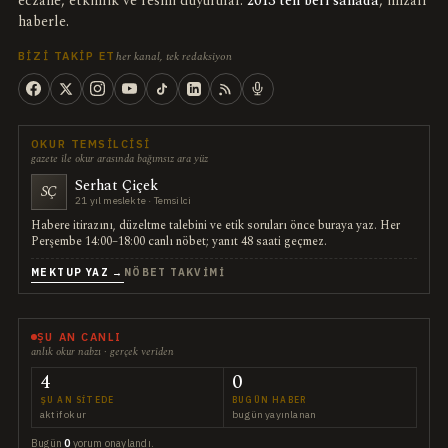
eczane, etkinlik ve resmi duyurular.
2013'ten beri sahada
, imzalı
haberle.
her kanal, tek redaksiyon
BIZI TAKIP ET
OKUR TEMSILCISI
gazete ile okur arasında bağımsız ara yüz
Serhat Çiçek
SÇ
21 yıl meslekte · Temsilci
Habere itirazını, düzeltme talebini ve etik soruları önce buraya yaz. Her
Perşembe 14:00–18:00 canlı nöbet; yanıt 48 saati geçmez.
MEKTUP YAZ →
NÖBET TAKVIMI
ŞU AN CANLI
anlık okur nabzı · gerçek veriden
4
0
ŞU AN SITEDE
BUGÜN HABER
aktif okur
bugün yayınlanan
Bugün
0
yorum onaylandı.