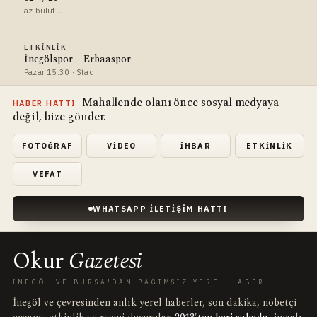
az bulutlu
ETKINLIK
İnegölspor – Erbaaspor
Pazar 15:30 · Stad
Mahallende olanı önce sosyal medyaya
HABER HATTI
değil, bize gönder.
FOTOĞRAF
VIDEO
İHBAR
ETKINLIK
VEFAT
WHATSAPP İLETIŞIM HATTI
Okur
Gazetesi
İNEGÖL VE BURSA'DAN BAĞIMSIZ YEREL HABER
İnegöl ve çevresinden anlık yerel haberler, son dakika, nöbetçi