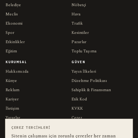
Belediye
Nöbetçi
Meclis
Hava
Ekonomi
Trafik
Spor
Kesintiler
Etkinlikler
Pazarlar
Eğitim
Toplu Taşıma
KURUMSAL
GÜVEN
Hakkımızda
Yayın İlkeleri
Künye
Düzeltme Politikası
Reklam
Sahiplik & Finansman
Kariyer
Etik Kod
İletişim
KVKK
Yazarlar
Çerez
Muhabirler
Gizlilik
ÇEREZ TERCIHLERI
Sitenin çalışması için zorunlu çerezler her zaman
Editörler
Kullanım Şartları