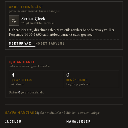
OKUR TEMSILCISI
gazete ile okur arasında bağımsız ara yüz
Serhat Çiçek
SÇ
21 yıl meslekte · Temsilci
Habere itirazını, düzeltme talebini ve etik soruları önce buraya yaz. Her
Perşembe 14:00–18:00 canlı nöbet; yanıt 48 saati geçmez.
MEKTUP YAZ →
NÖBET TAKVIMI
ŞU AN CANLI
anlık okur nabzı · gerçek veriden
4
0
ŞU AN SITEDE
BUGÜN HABER
aktif okur
bugün yayınlanan
Bugün
0
yorum onaylandı.
ilçeler · mahalleler · bölümler · servisler · künye
SAYFA HARITASI
İLÇELER
MAHALLELER