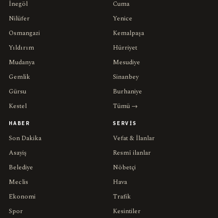
İnegöl
Cuma
Nilüfer
Yenice
Osmangazi
Kemalpaşa
Yıldırım
Hürriyet
Mudanya
Mesudiye
Gemlik
Sinanbey
Gürsu
Burhaniye
Kestel
Tümü →
HABER
SERVIS
Son Dakika
Vefat & İlanlar
Asayiş
Resmî ilanlar
Belediye
Nöbetçi
Meclis
Hava
Ekonomi
Trafik
Spor
Kesintiler