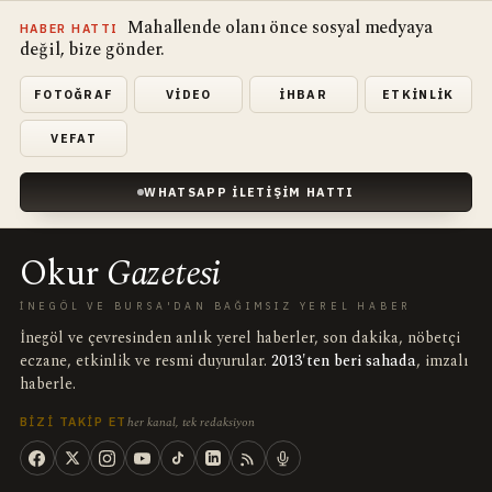
Mahallende olanı önce sosyal medyaya
HABER HATTI
değil, bize gönder.
FOTOĞRAF
VIDEO
İHBAR
ETKINLIK
VEFAT
WHATSAPP İLETIŞIM HATTI
Okur
Gazetesi
İNEGÖL VE BURSA'DAN BAĞIMSIZ YEREL HABER
İnegöl ve çevresinden anlık yerel haberler, son dakika, nöbetçi
eczane, etkinlik ve resmi duyurular.
2013'ten beri sahada
, imzalı
haberle.
her kanal, tek redaksiyon
BIZI TAKIP ET