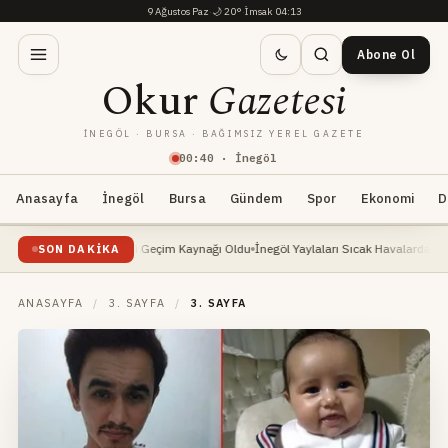
9 Ağustos Paz
·
🌙
20°
·
İmsak 04:13
Abone Ol
Okur
Gazetesi
İNEGÖL · BURSA · BAĞIMSIZ YEREL GAZETE
00
:
40
· İnegöl
Anasayfa
İnegöl
Bursa
Gündem
Spor
Ekonomi
D
 Yükselişte: Yeni Geçim Kaynağı Oldu
İnegöl Yaylaları Sıcak Havalarda Doğa Severl
SON DAKIKA
ANASAYFA
/
3. SAYFA
/
3. SAYFA