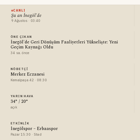
CANLI
Şu an İnegöl'de
9 Ağustos · 03:40
ÖNE ÇIKAN
İnegöl'de Geri Dönüşüm Faaliyetleri Yükselişte: Yeni
Geçim Kaynağı Oldu
34 sa. önce
NÖBETÇI
Merkez Eczanesi
Kemalpaşa 42 · 08:30
YARIN HAVA
34° / 20°
açık
ETKINLIK
İnegölspor – Erbaaspor
Pazar 15:30 · Stad