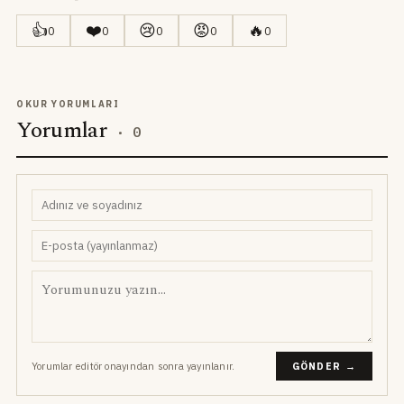
👍
❤️
😢
😡
🔥
0
0
0
0
0
OKUR YORUMLARI
Yorumlar
·
0
Yorumlar editör onayından sonra yayınlanır.
GÖNDER →