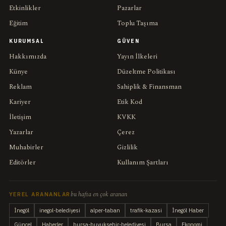
Etkinlikler
Pazarlar
Eğitim
Toplu Taşıma
KURUMSAL
GÜVEN
Hakkımızda
Yayın İlkeleri
Künye
Düzeltme Politikası
Reklam
Sahiplik & Finansman
Kariyer
Etik Kod
İletişim
KVKK
Yazarlar
Çerez
Muhabirler
Gizlilik
Editörler
Kullanım Şartları
bu hafta en çok aranan
YEREL ARANANLAR
İnegöl
inegol-belediyesi
alper-taban
trafik-kazasi
İnegöl Haber
Güncel
Haberler
bursa-buyuksehir-belediyesi
Bursa
Ekonomi