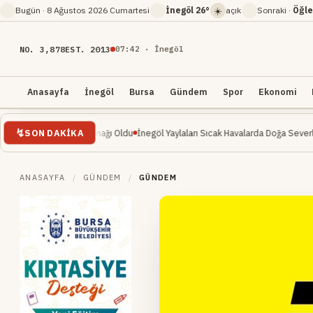
☀️
Bugün ·
8 Ağustos 2026 Cumartesi
İnegöl
26°
açık
Sonraki ·
Öğle
NO. 3,878
EST. 2013
07
:
42
· İnegöl
Anasayfa
İnegöl
Bursa
Gündem
Spor
Ekonomi
SON DAKIKA
eçim Kaynağı Oldu
İnegöl Yaylaları Sıcak Havalarda Doğa Severlerin Yeni Gözde
ANASAYFA
/
GÜNDEM
/
GÜNDEM