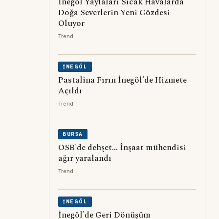
İnegöl Yaylaları Sıcak Havalarda
Doğa Severlerin Yeni Gözdesi
Oluyor
Trend
İNEGÖL
Pastalina Fırın İnegöl'de Hizmete
Açıldı
Trend
BURSA
OSB'de dehşet... İnşaat mühendisi
ağır yaralandı
Trend
İNEGÖL
İnegöl'de Geri Dönüşüm