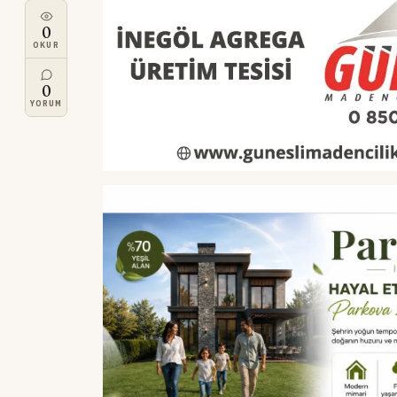
0
OKUR
0
YORUM