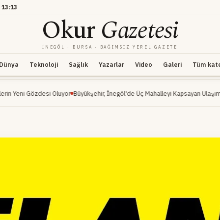
13:13
Okur
Gazetesi
İNEGÖL · BURSA · BAĞIMSIZ YEREL GAZETE
Dünya
Teknoloji
Sağlık
Yazarlar
Video
Galeri
Tüm kateg
si Oluyor
Büyükşehir, İnegöl'de Üç Mahalleyi Kapsayan Ulaşım Hamlesi Başlat