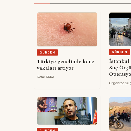
GÜNDEM
GÜNDEM
İstanbul 
Türkiye genelinde kene
Suç Örg
vakaları artıyor
Operasyo
Kene KKKA
Organize Su
GÜNDEM