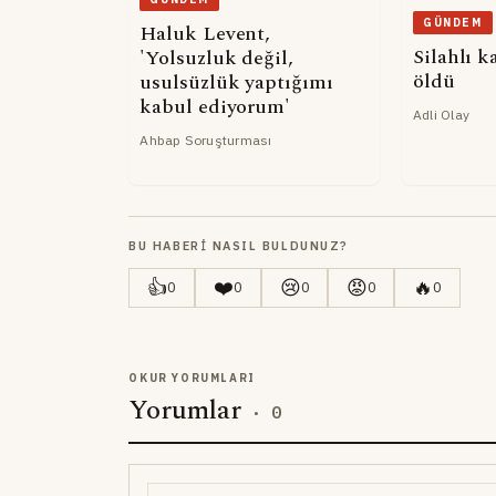
GÜNDEM
Haluk Levent,
Silahlı k
'Yolsuzluk değil,
öldü
usulsüzlük yaptığımı
kabul ediyorum'
Adli Olay
Ahbap Soruşturması
BU HABERI NASIL BULDUNUZ?
👍
❤️
😢
😡
🔥
0
0
0
0
0
OKUR YORUMLARI
Yorumlar
·
0