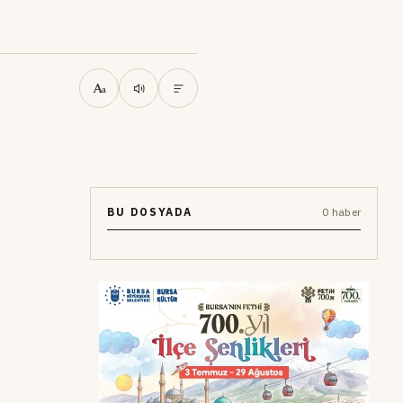
A
a
BU DOSYADA
0 haber