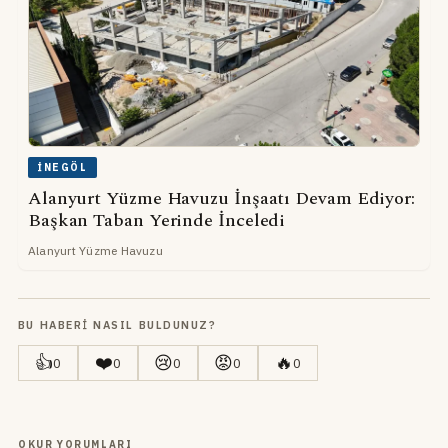
İNEGÖL
Alanyurt Yüzme Havuzu İnşaatı Devam Ediyor:
Başkan Taban Yerinde İnceledi
Alanyurt Yüzme Havuzu
BU HABERI NASIL BULDUNUZ?
👍
❤️
😢
😡
🔥
0
0
0
0
0
OKUR YORUMLARI