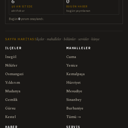
6
0
ŞU AN SITEDE
BUGÜN HABER
aktif okur
bugün yayınlanan
Bugün
0
yorum onaylandı.
ilçeler · mahalleler · bölümler · servisler · künye
SAYFA HARITASI
İLÇELER
MAHALLELER
İnegöl
Cuma
Nilüfer
Yenice
Osmangazi
Kemalpaşa
Yıldırım
Hürriyet
Mudanya
Mesudiye
Gemlik
Sinanbey
Gürsu
Burhaniye
Kestel
Tümü →
HABER
SERVIS