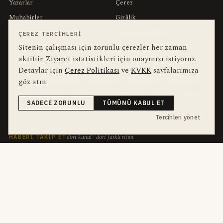
Yazarlar
Çerez
Muhabirler
Gizlilik
Editörler
Kullanım Şartları
ÇEREZ TERCIHLERI
Sitenin çalışması için zorunlu çerezler her zaman
aktiftir. Ziyaret istatistikleri için onayınızı istiyoruz.
bu hafta en çok aranan
YEREL ARANANLAR
Detaylar için
Çerez Politikası
ve
KVKK
sayfalarımıza
göz atın.
İnegöl
inegol-belediyesi
alper-taban
trafik-kazasi
İnegöl Haber
Güncel
Haberler
bursa-buyuksehir-belediyesi
Bursa
Ekonomi
SADECE ZORUNLU
TÜMÜNÜ KABUL ET
futbol
İnegölspor
Tercihleri yönet
dört kanal · dört farklı ritim
HABERI TAKIP ET
E-Bülten
ABONE OL →
her sabah 07:00
WhatsApp Hattı
KATIL →
son dakika
Push Bildirim
DESTEKLENMEZ
sadece önemliler