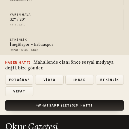
YARIN HAVA
32° / 20°
az bulutlu
ETKINLIK
İnegölspor – Erbaaspor
Pazar 15:30 · Stad
Mahallende olanı önce sosyal medyaya
HABER HATTI
değil, bize gönder.
FOTOĞRAF
VIDEO
İHBAR
ETKINLIK
VEFAT
WHATSAPP İLETIŞIM HATTI
Okur
Gazetesi