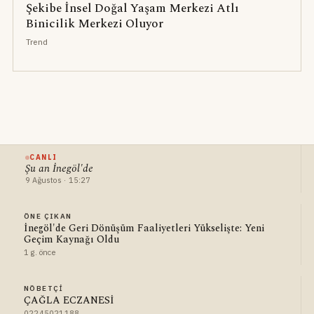
Şekibe İnsel Doğal Yaşam Merkezi Atlı
Binicilik Merkezi Oluyor
Trend
CANLI
Şu an İnegöl'de
9 Ağustos · 15:27
ÖNE ÇIKAN
İnegöl'de Geri Dönüşüm Faaliyetleri Yükselişte: Yeni
Geçim Kaynağı Oldu
1 g. önce
NÖBETÇI
ÇAĞLA ECZANESİ
02245021188