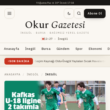
9 Ağustos Paz
·
☀️
30°
·
İkindi 17:04
Abone Ol
Okur
Gazetesi
İNEGÖL · BURSA · BAĞIMSIZ YEREL GAZETE
12
:
27
· İnegöl
Anasayfa
İnegöl
Bursa
Gündem
Spor
Ekonomi
D
ükselişte: Yeni Geçim Kaynağı Oldu
İnegöl Yaylaları Sıcak Havalarda Doğa Severler
SON DAKIKA
ANASAYFA
/
İNEGÖL
/
İNEGÖL