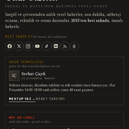
İNEGÖL VE BURSA'DAN BAĞIMSIZ YEREL HABER
İnegöl ve çevresinden anlık yerel haberler, son dakika, nöbetçi
eczane, etkinlik ve resmi duyurular.
2013'ten beri sahada
, imzalı
haberle.
her kanal, tek redaksiyon
BIZI TAKIP ET
OKUR TEMSILCISI
gazete ile okur arasında bağımsız ara yüz
Serhat Çiçek
SÇ
21 yıl meslekte · Temsilci
Habere itirazını, düzeltme talebini ve etik soruları önce buraya yaz. Her
Perşembe 14:00–18:00 canlı nöbet; yanıt 48 saati geçmez.
MEKTUP YAZ →
NÖBET TAKVIMI
ŞU AN CANLI
anlık okur nabzı · gerçek veriden