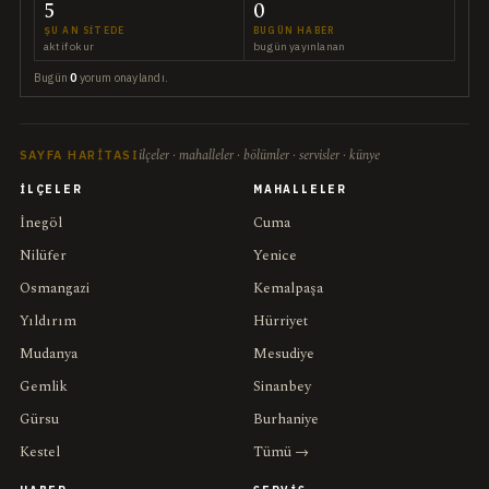
5
0
ŞU AN SITEDE
BUGÜN HABER
aktif okur
bugün yayınlanan
Bugün
0
yorum onaylandı.
ilçeler · mahalleler · bölümler · servisler · künye
SAYFA HARITASI
İLÇELER
MAHALLELER
İnegöl
Cuma
Nilüfer
Yenice
Osmangazi
Kemalpaşa
Yıldırım
Hürriyet
Mudanya
Mesudiye
Gemlik
Sinanbey
Gürsu
Burhaniye
Kestel
Tümü →