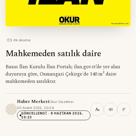
·
1
dk okuma
Mahkemeden satılık daire
Basın İlan Kurulu İlan Portalı; ilan.gov.tr’de yer alan
duyuruya göre, Osmangazi Çekirge'de 140 m² daire
mahkemeden satılıktır.
Haber Merkezi
Okur Gazetesi
·
10 Aralık 2021, 10:24
·
A
a
GÜNCELLENDI
· 8 HAZIRAN 2026,
10:23