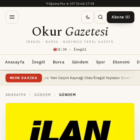
9 Ağustos Paz
·
☀️
30°
·
İkindi 17:04
Abone Ol
Okur
Gazetesi
İNEGÖL · BURSA · BAĞIMSIZ YEREL GAZETE
10
:
34
· İnegöl
Anasayfa
İnegöl
Bursa
Gündem
Spor
Ekonomi
D
liyetleri Yükselişte: Yeni Geçim Kaynağı Oldu
İnegöl Yaylaları Sıcak Havalarda Do
SON DAKIKA
ANASAYFA
/
GÜNDEM
/
GÜNDEM