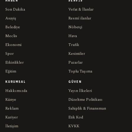
HABER
SERVIS
Son Dakika
Vefat & İlanlar
Asayiş
Resmî ilanlar
Belediye
Nöbetçi
Meclis
Hava
Ekonomi
Trafik
Spor
Kesintiler
Etkinlikler
Pazarlar
Eğitim
Toplu Taşıma
KURUMSAL
GÜVEN
Hakkımızda
Yayın İlkeleri
Künye
Düzeltme Politikası
Reklam
Sahiplik & Finansman
Kariyer
Etik Kod
İletişim
KVKK