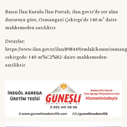
Basın İlan Kurulu İlan Portalı; ilan.gov.tr’de yer alan
duyuruya göre, Osmangazi Çekirge'de 140 m² daire
mahkemeden satılıktır.
Detaylar;
https://www.ilan.gov.tr/ilan/898449/emlak/konut/osmang
cekirgede-140-m%C2%B2-daire-mahkemeden-
satiliktir