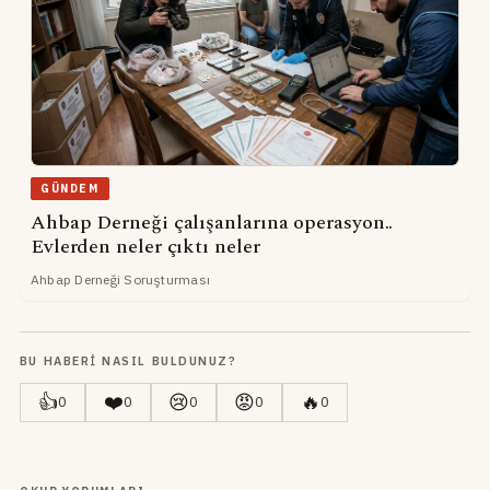
GÜNDEM
Ahbap Derneği çalışanlarına operasyon..
Evlerden neler çıktı neler
Ahbap Derneği Soruşturması
BU HABERI NASIL BULDUNUZ?
👍
❤️
😢
😡
🔥
0
0
0
0
0