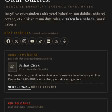
İNEGÖL VE BURSA'DAN BAĞIMSIZ YEREL HABER
İnegöl ve çevresinden anlık yerel haberler, son dakika, nöbetçi
eczane, etkinlik ve resmi duyurular.
2013'ten beri sahada
, imzalı
haberle.
her kanal, tek redaksiyon
BIZI TAKIP ET
OKUR TEMSILCISI
gazete ile okur arasında bağımsız ara yüz
Serhat Çiçek
SÇ
21 yıl meslekte · Temsilci
Habere itirazını, düzeltme talebini ve etik soruları önce buraya yaz. Her
Perşembe 14:00–18:00 canlı nöbet; yanıt 48 saati geçmez.
MEKTUP YAZ →
NÖBET TAKVIMI
ŞU AN CANLI
anlık okur nabzı · gerçek veriden