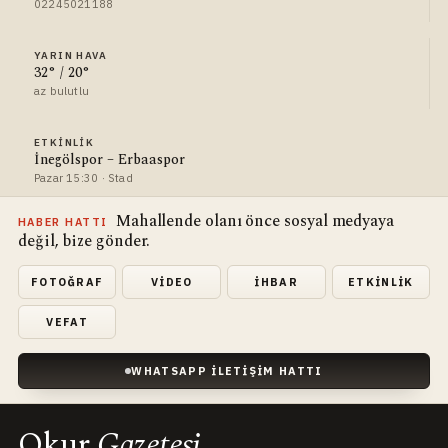
02245021188
YARIN HAVA
32° / 20°
az bulutlu
ETKINLIK
İnegölspor – Erbaaspor
Pazar 15:30 · Stad
Mahallende olanı önce sosyal medyaya
HABER HATTI
değil, bize gönder.
FOTOĞRAF
VIDEO
İHBAR
ETKINLIK
VEFAT
WHATSAPP İLETIŞIM HATTI
Okur
Gazetesi