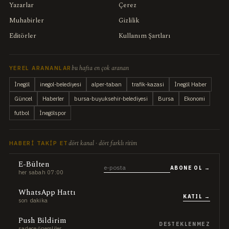
Yazarlar
Çerez
Muhabirler
Gizlilik
Editörler
Kullanım Şartları
bu hafta en çok aranan
YEREL ARANANLAR
İnegöl
inegol-belediyesi
alper-taban
trafik-kazasi
İnegöl Haber
Güncel
Haberler
bursa-buyuksehir-belediyesi
Bursa
Ekonomi
futbol
İnegölspor
dört kanal · dört farklı ritim
HABERI TAKIP ET
E-Bülten
ABONE OL →
her sabah 07:00
WhatsApp Hattı
KATIL →
son dakika
Push Bildirim
DESTEKLENMEZ
sadece önemliler