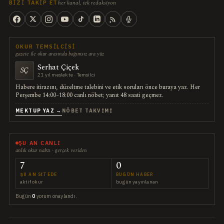
her kanal, tek redaksiyon
BIZI TAKIP ET
OKUR TEMSILCISI
gazete ile okur arasında bağımsız ara yüz
Serhat Çiçek
SÇ
21 yıl meslekte · Temsilci
Habere itirazını, düzeltme talebini ve etik soruları önce buraya yaz. Her
Perşembe 14:00–18:00 canlı nöbet; yanıt 48 saati geçmez.
MEKTUP YAZ →
NÖBET TAKVIMI
ŞU AN CANLI
anlık okur nabzı · gerçek veriden
7
0
ŞU AN SITEDE
BUGÜN HABER
aktif okur
bugün yayınlanan
Bugün
0
yorum onaylandı.