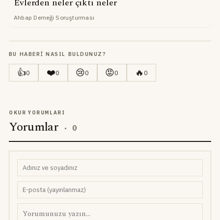
Evlerden neler çıktı neler
Ahbap Derneği Soruşturması
BU HABERI NASIL BULDUNUZ?
👍
❤️
😢
😡
🔥
0
0
0
0
0
OKUR YORUMLARI
Yorumlar
·
0