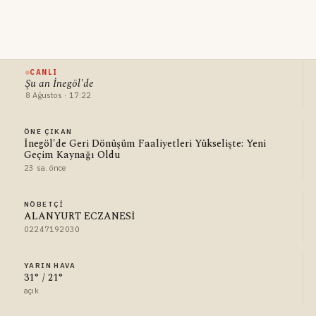
CANLI
Şu an İnegöl'de
8 Ağustos · 17:22
ÖNE ÇIKAN
İnegöl'de Geri Dönüşüm Faaliyetleri Yükselişte: Yeni
Geçim Kaynağı Oldu
23 sa. önce
NÖBETÇI
ALANYURT ECZANESİ
02247192030
YARIN HAVA
31° / 21°
açık