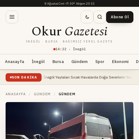
8 Ağustos Cmt
·
⛅
30°
·
Akşam 20:15
Abone Ol
Okur
Gazetesi
İNEGÖL · BURSA · BAĞIMSIZ YEREL GAZETE
14
:
22
· İnegöl
Anasayfa
İnegöl
Bursa
Gündem
Spor
Ekonomi
D
m Kaynağı Oldu
İnegöl Yaylaları Sıcak Havalarda Doğa Severlerin Yeni Gözdesi Oluyo
SON DAKIKA
ANASAYFA
/
GÜNDEM
/
GÜNDEM