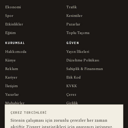
Ekonomi
Trafik
Spor
Kesintiler
Etkinlikler
Pazarlar
Eğitim
Toplu Taşıma
KURUMSAL
GÜVEN
Hakkımızda
Yayın İlkeleri
Künye
Düzeltme Politikası
Reklam
Sahiplik & Finansman
Kariyer
Etik Kod
İletişim
KVKK
Yazarlar
Çerez
Muhabirler
Gizlilik
Editörler
Kullanım Şartları
ÇEREZ TERCIHLERI
Sitenin çalışması için zorunlu çerezler her zaman
aktiftir. Ziyaret istatistikleri için onayınızı istiyoruz.