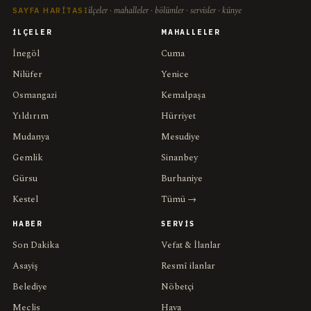
ilçeler · mahalleler · bölümler · servisler · künye
SAYFA HARITASI
İLÇELER
MAHALLELER
İnegöl
Cuma
Nilüfer
Yenice
Osmangazi
Kemalpaşa
Yıldırım
Hürriyet
Mudanya
Mesudiye
Gemlik
Sinanbey
Gürsu
Burhaniye
Kestel
Tümü →
HABER
SERVIS
Son Dakika
Vefat & İlanlar
Asayiş
Resmî ilanlar
Belediye
Nöbetçi
Meclis
Hava