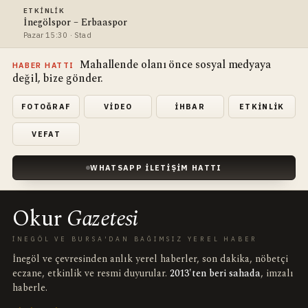
ETKINLIK
İnegölspor – Erbaaspor
Pazar 15:30 · Stad
Mahallende olanı önce sosyal medyaya
HABER HATTI
değil, bize gönder.
FOTOĞRAF
VIDEO
İHBAR
ETKINLIK
VEFAT
WHATSAPP İLETIŞIM HATTI
Okur
Gazetesi
İNEGÖL VE BURSA'DAN BAĞIMSIZ YEREL HABER
İnegöl ve çevresinden anlık yerel haberler, son dakika, nöbetçi
eczane, etkinlik ve resmi duyurular.
2013'ten beri sahada
, imzalı
haberle.