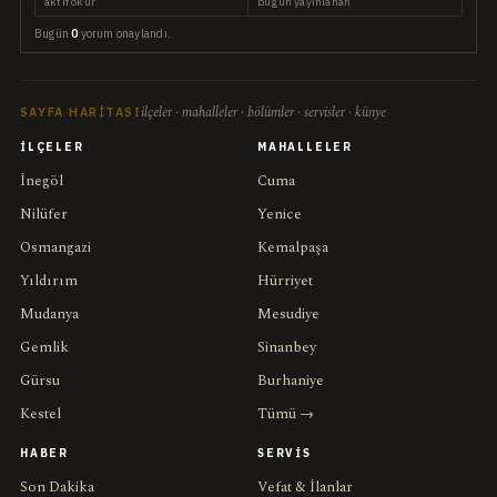
aktif okur
bugün yayınlanan
Bugün
0
yorum onaylandı.
ilçeler · mahalleler · bölümler · servisler · künye
SAYFA HARITASI
İLÇELER
MAHALLELER
İnegöl
Cuma
Nilüfer
Yenice
Osmangazi
Kemalpaşa
Yıldırım
Hürriyet
Mudanya
Mesudiye
Gemlik
Sinanbey
Gürsu
Burhaniye
Kestel
Tümü →
HABER
SERVIS
Son Dakika
Vefat & İlanlar