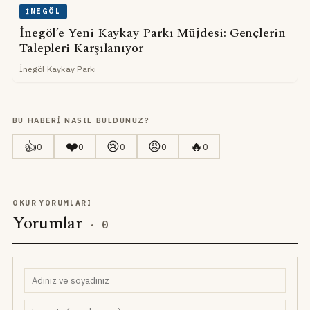
İNEGÖL
İnegöl’e Yeni Kaykay Parkı Müjdesi: Gençlerin
Talepleri Karşılanıyor
İnegöl Kaykay Parkı
BU HABERI NASIL BULDUNUZ?
👍
❤️
😢
😡
🔥
0
0
0
0
0
OKUR YORUMLARI
Yorumlar
·
0