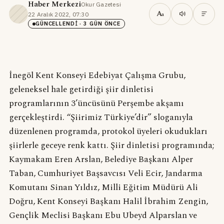
Haber Merkezi
Okur Gazetesi
·
A
22 Aralık 2022, 07:30
·
a
GÜNCELLENDI
· 3 GÜN ÖNCE
İnegöl Kent Konseyi Edebiyat Çalışma Grubu,
geleneksel hale getirdiği şiir dinletisi
programlarının 3’üncüsünü Perşembe akşamı
gerçekleştirdi. “Şiirimiz Türkiye’dir” sloganıyla
düzenlenen programda, protokol üyeleri okudukları
şiirlerle geceye renk kattı. Şiir dinletisi programında;
Kaymakam Eren Arslan, Belediye Başkanı Alper
Taban, Cumhuriyet Başsavcısı Veli Ecir, Jandarma
Komutanı Sinan Yıldız, Milli Eğitim Müdürü Ali
Doğru, Kent Konseyi Başkanı Halil İbrahim Zengin,
Gençlik Meclisi Başkanı Ebu Ubeyd Alparslan ve