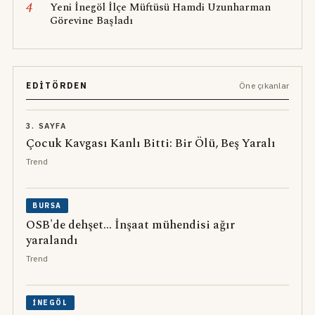
4
Yeni İnegöl İlçe Müftüsü Hamdi Uzunharman
Görevine Başladı
EDITÖRDEN
Öne çıkanlar
3. SAYFA
Çocuk Kavgası Kanlı Bitti: Bir Ölü, Beş Yaralı
Trend
BURSA
OSB'de dehşet... İnşaat mühendisi ağır
yaralandı
Trend
İNEGÖL