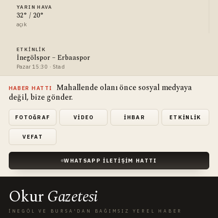
YARIN HAVA
32° / 20°
açık
ETKINLIK
İnegölspor – Erbaaspor
Pazar 15:30 · Stad
Mahallende olanı önce sosyal medyaya
HABER HATTI
değil, bize gönder.
FOTOĞRAF
VIDEO
İHBAR
ETKINLIK
VEFAT
WHATSAPP İLETIŞIM HATTI
Okur
Gazetesi
İNEGÖL VE BURSA'DAN BAĞIMSIZ YEREL HABER