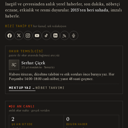
İnegöl ve çevresinden anlık yerel haberler, son dakika, nöbetçi
eczane, etkinlik ve resmi duyurular.
2013'ten beri sahada
, imzalı
haberle.
her kanal, tek redaksiyon
BIZI TAKIP ET
OKUR TEMSILCISI
gazete ile okur arasında bağımsız ara yüz
Serhat Çiçek
SÇ
21 yıl meslekte · Temsilci
Habere itirazını, düzeltme talebini ve etik soruları önce buraya yaz. Her
Perşembe 14:00–18:00 canlı nöbet; yanıt 48 saati geçmez.
MEKTUP YAZ →
NÖBET TAKVIMI
ŞU AN CANLI
anlık okur nabzı · gerçek veriden
2
0
ŞU AN SITEDE
BUGÜN HABER