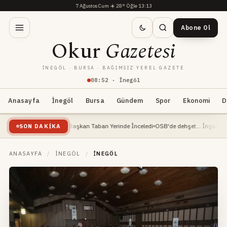
7 Ağustos Cum
·
☀️
28°
·
Öğle 13:13
Abone Ol
Okur
Gazetesi
İNEGÖL · BURSA · BAĞIMSIZ YEREL GAZETE
08
:
52
· İnegöl
Anasayfa
İnegöl
Bursa
Gündem
Spor
Ekonomi
D
Devam Ediyor: Başkan Taban Yerinde İnceledi
OSB'de dehşet... İnşaat mühendisi 
SON DAKIKA
ANASAYFA
/
İNEGÖL
/
İNEGÖL