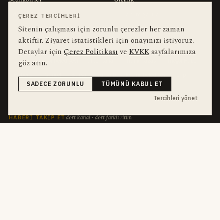
Editörler
Kullanım Şartları
ÇEREZ TERCIHLERI
Sitenin çalışması için zorunlu çerezler her zaman
aktiftir. Ziyaret istatistikleri için onayınızı istiyoruz.
bu hafta en çok aranan
YEREL ARANANLAR
Detaylar için
Çerez Politikası
ve
KVKK
sayfalarımıza
göz atın.
İnegöl
inegol-belediyesi
alper-taban
trafik-kazasi
İnegöl Haber
Haberler
Güncel
Bursa
bursa-buyuksehir-belediyesi
chp
SADECE ZORUNLU
TÜMÜNÜ KABUL ET
futbol
Ekonomi
Tercihleri yönet
dört kanal · dört farklı ritim
HABERI TAKIP ET
E-Bülten
ABONE OL →
her sabah 07:00
WhatsApp Hattı
KATIL →
son dakika
Push Bildirim
DESTEKLENMEZ
sadece önemliler
Mobil Uygulama