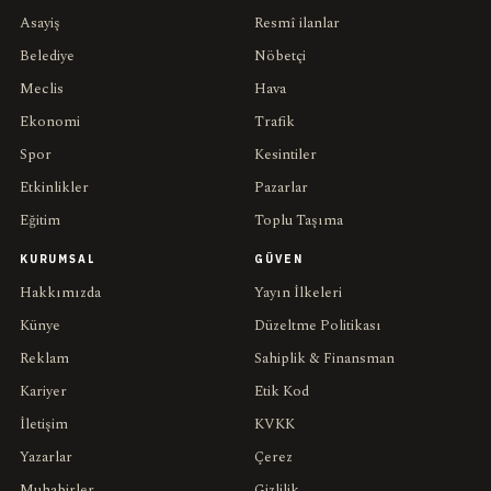
Asayiş
Resmî ilanlar
Belediye
Nöbetçi
Meclis
Hava
Ekonomi
Trafik
Spor
Kesintiler
Etkinlikler
Pazarlar
Eğitim
Toplu Taşıma
KURUMSAL
GÜVEN
Hakkımızda
Yayın İlkeleri
Künye
Düzeltme Politikası
Reklam
Sahiplik & Finansman
Kariyer
Etik Kod
İletişim
KVKK
Yazarlar
Çerez
Muhabirler
Gizlilik