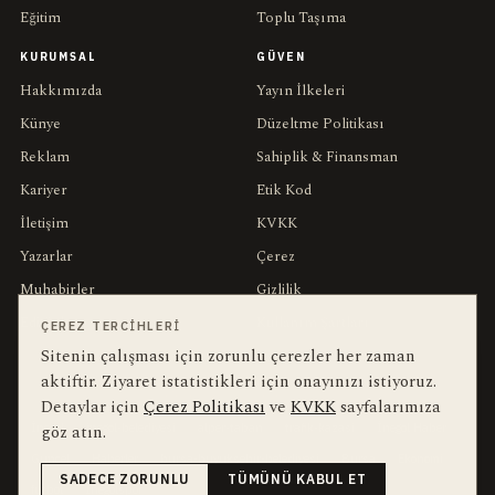
Eğitim
Toplu Taşıma
KURUMSAL
GÜVEN
Hakkımızda
Yayın İlkeleri
Künye
Düzeltme Politikası
Reklam
Sahiplik & Finansman
Kariyer
Etik Kod
İletişim
KVKK
Yazarlar
Çerez
Muhabirler
Gizlilik
Editörler
Kullanım Şartları
ÇEREZ TERCIHLERI
Sitenin çalışması için zorunlu çerezler her zaman
aktiftir. Ziyaret istatistikleri için onayınızı istiyoruz.
bu hafta en çok aranan
YEREL ARANANLAR
Detaylar için
Çerez Politikası
ve
KVKK
sayfalarımıza
İnegöl
inegol-belediyesi
alper-taban
trafik-kazasi
İnegöl Haber
göz atın.
Güncel
Haberler
bursa-buyuksehir-belediyesi
Bursa
Ekonomi
SADECE ZORUNLU
TÜMÜNÜ KABUL ET
futbol
İnegölspor