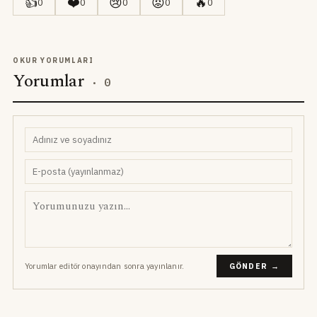
👍
❤️
😢
😡
🔥
0
0
0
0
0
OKUR YORUMLARI
Yorumlar
·
0
Yorumlar editör onayından sonra yayınlanır.
GÖNDER →