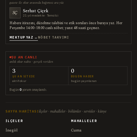
gazete ile okur arasında bağımsız ara yüz
Serhat Çiçek
SÇ
21 yıl meslekte · Temsilci
Habere itirazını, düzeltme talebini ve etik soruları önce buraya yaz. Her
Perşembe 14:00–18:00 canlı nöbet; yanıt 48 saati geçmez.
MEKTUP YAZ →
NÖBET TAKVIMI
ŞU AN CANLI
anlık okur nabzı · gerçek veriden
3
0
ŞU AN SITEDE
BUGÜN HABER
aktif okur
bugün yayınlanan
Bugün
0
yorum onaylandı.
ilçeler · mahalleler · bölümler · servisler · künye
SAYFA HARITASI
İLÇELER
MAHALLELER
İnegöl
Cuma