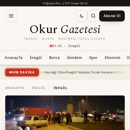
9 Ağustos Paz
·
🌙
20°
·
İmsak 04:13
Abone Ol
Okur
Gazetesi
İNEGÖL · BURSA · BAĞIMSIZ YEREL GAZETE
23
:
51
· İnegöl
Anasayfa
İnegöl
Bursa
Gündem
Spor
Ekonomi
D
işte: Yeni Geçim Kaynağı Oldu
İnegöl Yaylaları Sıcak Havalarda Doğa Severlerin Yen
SON DAKIKA
ANASAYFA
/
İNEGÖL
/
İNEGÖL