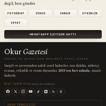
değil, bize gönder.
FOTOĞRAF
VIDEO
İHBAR
ETKINLIK
VEFAT
WHATSAPP İLETIŞIM HATTI
Okur
Gazetesi
İNEGÖL VE BURSA'DAN BAĞIMSIZ YEREL HABER
İnegöl ve çevresinden anlık yerel haberler, son dakika, nöbetçi
eczane, etkinlik ve resmi duyurular.
2013'ten beri sahada
, imzalı
haberle.
her kanal, tek redaksiyon
BIZI TAKIP ET
OKUR TEMSILCISI