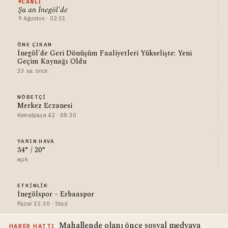
CANLI
Şu an İnegöl'de
9 Ağustos · 02:51
ÖNE ÇIKAN
İnegöl'de Geri Dönüşüm Faaliyetleri Yükselişte: Yeni
Geçim Kaynağı Oldu
33 sa. önce
NÖBETÇI
Merkez Eczanesi
Kemalpaşa 42 · 08:30
YARIN HAVA
34° / 20°
açık
ETKINLIK
İnegölspor – Erbaaspor
Pazar 15:30 · Stad
Mahallende olanı önce sosyal medyaya
HABER HATTI