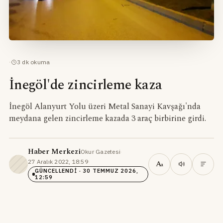
·
3
dk okuma
İnegöl'de zincirleme kaza
İnegöl Alanyurt Yolu üzeri Metal Sanayi Kavşağı'nda
meydana gelen zincirleme kazada 3 araç birbirine girdi.
Haber Merkezi
Okur Gazetesi
·
27 Aralık 2022, 18:59
·
A
a
GÜNCELLENDI
· 30 TEMMUZ 2026,
12:59