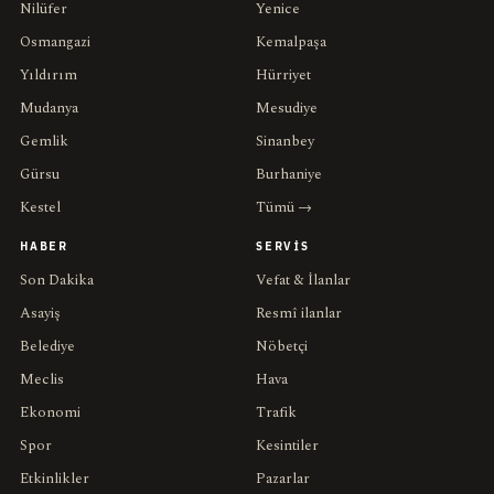
Nilüfer
Yenice
Osmangazi
Kemalpaşa
Yıldırım
Hürriyet
Mudanya
Mesudiye
Gemlik
Sinanbey
Gürsu
Burhaniye
Kestel
Tümü →
HABER
SERVIS
Son Dakika
Vefat & İlanlar
Asayiş
Resmî ilanlar
Belediye
Nöbetçi
Meclis
Hava
Ekonomi
Trafik
Spor
Kesintiler
Etkinlikler
Pazarlar