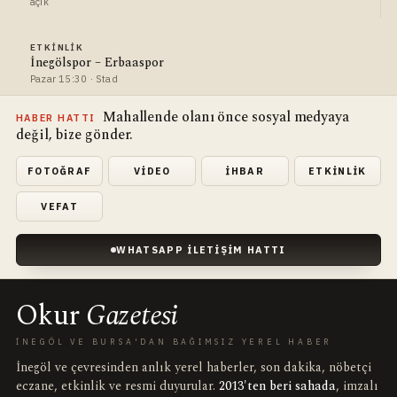
açık
ETKINLIK
İnegölspor – Erbaaspor
Pazar 15:30 · Stad
Mahallende olanı önce sosyal medyaya
HABER HATTI
değil, bize gönder.
FOTOĞRAF
VIDEO
İHBAR
ETKINLIK
VEFAT
WHATSAPP İLETIŞIM HATTI
Okur
Gazetesi
İNEGÖL VE BURSA'DAN BAĞIMSIZ YEREL HABER
İnegöl ve çevresinden anlık yerel haberler, son dakika, nöbetçi
eczane, etkinlik ve resmi duyurular.
2013'ten beri sahada
, imzalı