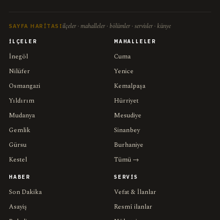
ilçeler · mahalleler · bölümler · servisler · künye
SAYFA HARITASI
İLÇELER
MAHALLELER
İnegöl
Cuma
Nilüfer
Yenice
Osmangazi
Kemalpaşa
Yıldırım
Hürriyet
Mudanya
Mesudiye
Gemlik
Sinanbey
Gürsu
Burhaniye
Kestel
Tümü →
HABER
SERVIS
Son Dakika
Vefat & İlanlar
Asayiş
Resmî ilanlar