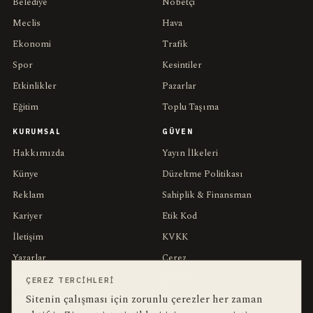
Belediye
Nöbetçi
Meclis
Hava
Ekonomi
Trafik
Spor
Kesintiler
Etkinlikler
Pazarlar
Eğitim
Toplu Taşıma
KURUMSAL
GÜVEN
Hakkımızda
Yayın İlkeleri
Künye
Düzeltme Politikası
Reklam
Sahiplik & Finansman
Kariyer
Etik Kod
İletişim
KVKK
Yazarlar
Çerez
Muhabirler
Gizlilik
ÇEREZ TERCIHLERI
Sitenin çalışması için zorunlu çerezler her zaman
Editörler
Kullanım Şartları