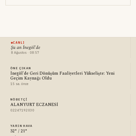
CANLI
Şu an İnegöl'de
8 Ağustos · 08:57
ÖNE ÇIKAN
İnegöl'de Geri Dönüşüm Faaliyetleri Yükselişte: Yeni
Geçim Kaynağı Oldu
15 sa. önce
NÖBETÇI
ALANYURT ECZANESİ
02247192030
YARIN HAVA
32° / 21°