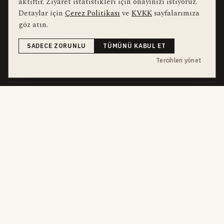
aktiftir. Ziyaret istatistikleri için onayınızı istiyoruz.
Detaylar için
Çerez Politikası
ve
KVKK
sayfalarımıza
bu hafta en çok aranan
YEREL ARANANLAR
göz atın.
İnegöl
inegol-belediyesi
alper-taban
trafik-kazasi
İnegöl Haber
SADECE ZORUNLU
TÜMÜNÜ KABUL ET
Güncel
Haberler
bursa-buyuksehir-belediyesi
Bursa
Ekonomi
Tercihleri yönet
futbol
İnegölspor
dört kanal · dört farklı ritim
HABERI TAKIP ET
E-Bülten
ABONE OL →
her sabah 07:00
WhatsApp Hattı
KATIL →
son dakika
Push Bildirim
DESTEKLENMEZ
sadece önemliler
Mobil Uygulama
YAKINDA
iOS · Android