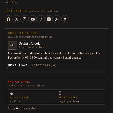
haberle.
her kanal, tek redaksiyon
BIZI TAKIP ET
OKUR TEMSILCISI
gazete ile okur arasında bağımsız ara yüz
Serhat Çiçek
SÇ
21 yıl meslekte · Temsilci
Habere itirazını, düzeltme talebini ve etik soruları önce buraya yaz. Her
Perşembe 14:00–18:00 canlı nöbet; yanıt 48 saati geçmez.
MEKTUP YAZ →
NÖBET TAKVIMI
ŞU AN CANLI
anlık okur nabzı · gerçek veriden
4
0
ŞU AN SITEDE
BUGÜN HABER
aktif okur
bugün yayınlanan
Bugün
0
yorum onaylandı.