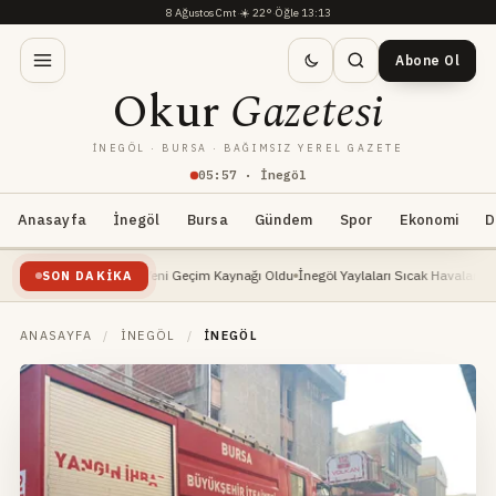
8 Ağustos Cmt
·
☀️
22°
·
Öğle 13:13
Abone Ol
Okur
Gazetesi
İNEGÖL · BURSA · BAĞIMSIZ YEREL GAZETE
05
:
57
· İnegöl
Anasayfa
İnegöl
Bursa
Gündem
Spor
Ekonomi
D
 Yükselişte: Yeni Geçim Kaynağı Oldu
İnegöl Yaylaları Sıcak Havalarda Doğa Severl
SON DAKIKA
ANASAYFA
/
İNEGÖL
/
İNEGÖL