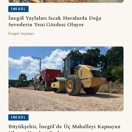
İNEGÖL
İnegöl Yaylaları Sıcak Havalarda Doğa
Severlerin Yeni Gözdesi Oluyor
İnegöl Yaylaları
İNEGÖL
Büyükşehir, İnegöl'de Üç Mahalleyi Kapsayan