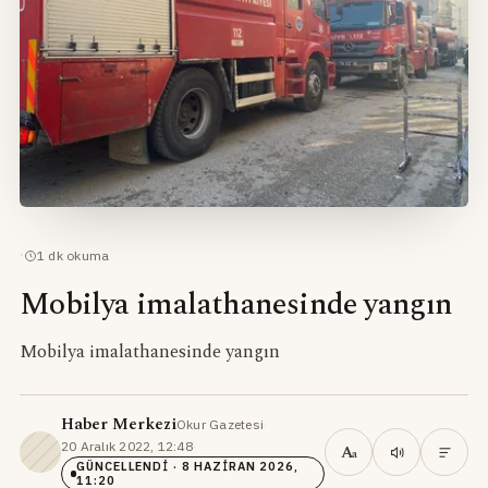
·
1
dk okuma
Mobilya imalathanesinde yangın
Mobilya imalathanesinde yangın
Haber Merkezi
Okur Gazetesi
·
20 Aralık 2022, 12:48
·
A
a
GÜNCELLENDI
· 8 HAZIRAN 2026,
11:20