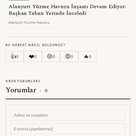
Alanyurt Yüzme Havuzu İnşaatı Devam Ediyor:
Başkan Taban Yerinde İnceledi
Alanyurt Yüzme Havuzu
BU HABERI NASIL BULDUNUZ?
👍
❤️
😢
😡
🔥
0
0
0
0
0
OKUR YORUMLARI
Yorumlar
·
0