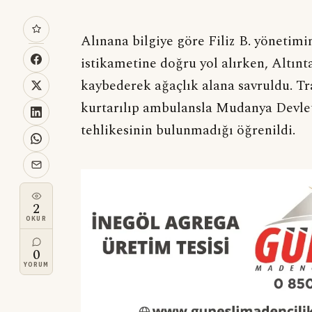
Alınana bilgiye göre Filiz B. yönetim
istikametine doğru yol alırken, Altınt
kaybederek ağaçlık alana savruldu. Tra
kurtarılıp ambulansla Mudanya Devlet 
tehlikesinin bulunmadığı öğrenildi.
2
OKUR
0
YORUM