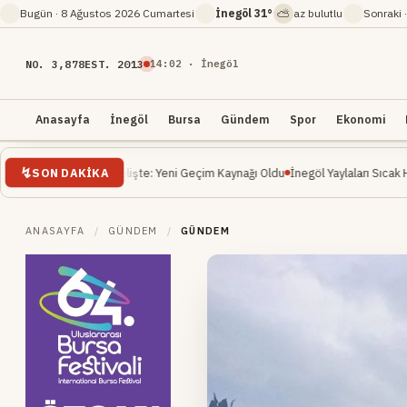
⛅
Bugün ·
8 Ağustos 2026 Cumartesi
İnegöl
31°
az bulutlu
Sonraki 
NO. 3,878
EST. 2013
14
:
02
· İnegöl
Anasayfa
İnegöl
Bursa
Gündem
Spor
Ekonomi
SON DAKIKA
Yükselişte: Yeni Geçim Kaynağı Oldu
İnegöl Yaylaları Sıcak Havalarda Doğa Se
ANASAYFA
/
GÜNDEM
/
GÜNDEM