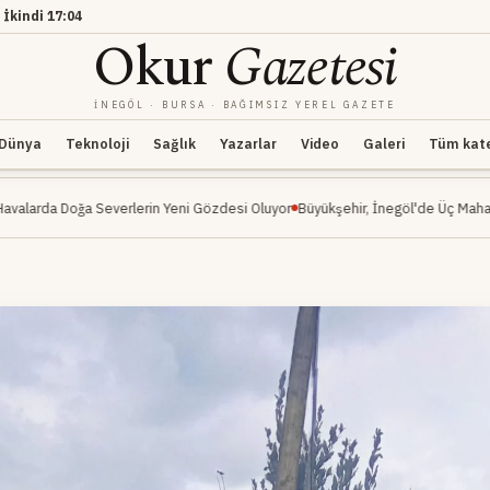
·
İkindi
17:04
Okur
Gazetesi
İNEGÖL · BURSA · BAĞIMSIZ YEREL GAZETE
Dünya
Teknoloji
Sağlık
Yazarlar
Video
Galeri
Tüm kateg
verlerin Yeni Gözdesi Oluyor
Büyükşehir, İnegöl'de Üç Mahalleyi Kapsayan Ula