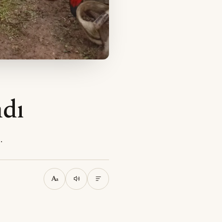
ndı
.
A
a