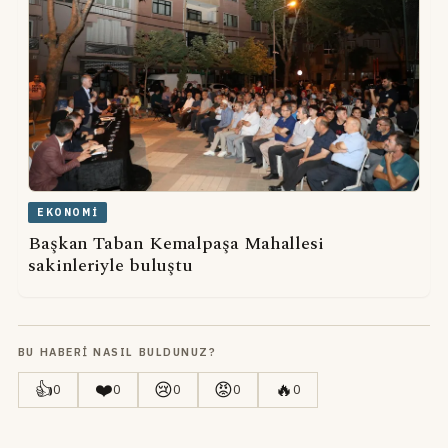
EKONOMI
Başkan Taban Kemalpaşa Mahallesi
sakinleriyle buluştu
BU HABERI NASIL BULDUNUZ?
👍
❤️
😢
😡
🔥
0
0
0
0
0