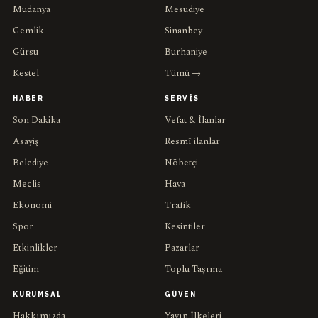
Mudanya
Mesudiye
Gemlik
Sinanbey
Gürsu
Burhaniye
Kestel
Tümü →
HABER
SERVIS
Son Dakika
Vefat & İlanlar
Asayiş
Resmî ilanlar
Belediye
Nöbetçi
Meclis
Hava
Ekonomi
Trafik
Spor
Kesintiler
Etkinlikler
Pazarlar
Eğitim
Toplu Taşıma
KURUMSAL
GÜVEN
Hakkımızda
Yayın İlkeleri