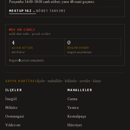
Perşembe 14:00–18:00 canlı nöbet; yanıt 48 saati geçmez.
MEKTUP YAZ →
NÖBET TAKVIMI
ŞU AN CANLI
anlık okur nabzı · gerçek veriden
4
0
ŞU AN SITEDE
BUGÜN HABER
aktif okur
bugün yayınlanan
Bugün
0
yorum onaylandı.
ilçeler · mahalleler · bölümler · servisler · künye
SAYFA HARITASI
İLÇELER
MAHALLELER
İnegöl
Cuma
Nilüfer
Yenice
Osmangazi
Kemalpaşa
Yıldırım
Hürriyet