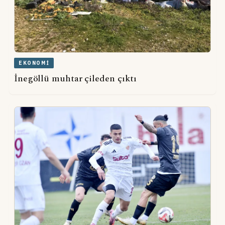
EKONOMI
İnegöllü muhtar çileden çıktı