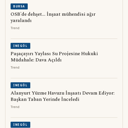
BURSA
OSB'de dehşet... İnşaat mühendisi ağır
yaralandı
Trend
İNEGÖL
Paşaçayırı Yaylası Su Projesine Hukuki
Müdahale: Dava Açıldı
Trend
İNEGÖL
Alanyurt Yüzme Havuzu İnşaatı Devam Ediyor:
Başkan Taban Yerinde İnceledi
Trend
İNEGÖL