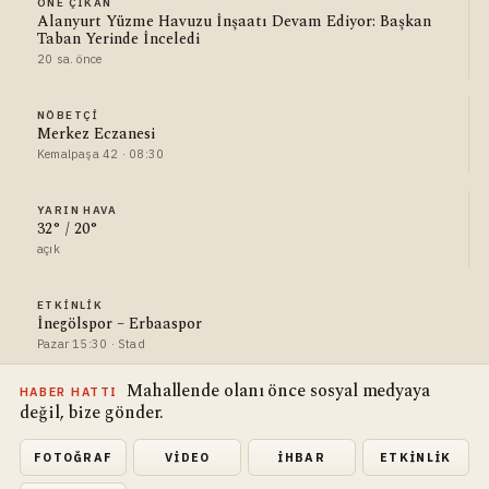
ÖNE ÇIKAN
Alanyurt Yüzme Havuzu İnşaatı Devam Ediyor: Başkan
Taban Yerinde İnceledi
20 sa. önce
NÖBETÇI
Merkez Eczanesi
Kemalpaşa 42 · 08:30
YARIN HAVA
32° / 20°
açık
ETKINLIK
İnegölspor – Erbaaspor
Pazar 15:30 · Stad
Mahallende olanı önce sosyal medyaya
HABER HATTI
değil, bize gönder.
FOTOĞRAF
VIDEO
İHBAR
ETKINLIK