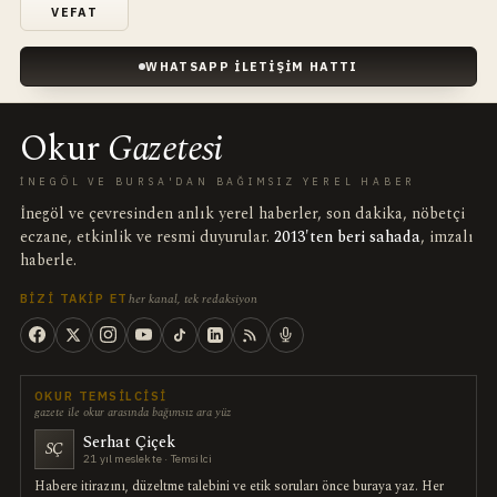
VEFAT
WHATSAPP İLETIŞIM HATTI
Okur
Gazetesi
İNEGÖL VE BURSA'DAN BAĞIMSIZ YEREL HABER
İnegöl ve çevresinden anlık yerel haberler, son dakika, nöbetçi
eczane, etkinlik ve resmi duyurular.
2013'ten beri sahada
, imzalı
haberle.
her kanal, tek redaksiyon
BIZI TAKIP ET
OKUR TEMSILCISI
gazete ile okur arasında bağımsız ara yüz
Serhat Çiçek
SÇ
21 yıl meslekte · Temsilci
Habere itirazını, düzeltme talebini ve etik soruları önce buraya yaz. Her