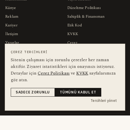
Künye
Düzeltme Politikası
Reklam
Sahiplik & Finansman
Kariyer
Etik Kod
İletişim
KVKK
Yazarlar
Çerez
Muhabirler
Gizlilik
ÇEREZ TERCIHLERI
Sitenin çalışması için zorunlu çerezler her zaman
Editörler
Kullanım Şartları
aktiftir. Ziyaret istatistikleri için onayınızı istiyoruz.
Detaylar için
Çerez Politikası
ve
KVKK
sayfalarımıza
bu hafta en çok aranan
YEREL ARANANLAR
göz atın.
İnegöl
inegol-belediyesi
alper-taban
trafik-kazasi
İnegöl Haber
SADECE ZORUNLU
TÜMÜNÜ KABUL ET
Haberler
Güncel
Bursa
bursa-buyuksehir-belediyesi
chp
Tercihleri yönet
futbol
Ekonomi
dört kanal · dört farklı ritim
HABERI TAKIP ET