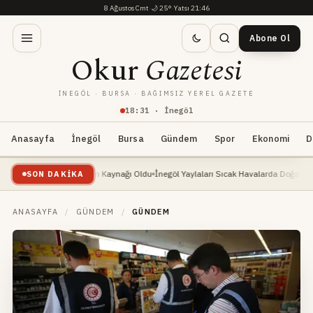
8 Ağustos Cmt
·
🌙
25°
·
Yatsı 21:46
Abone Ol
Okur
Gazetesi
İNEGÖL · BURSA · BAĞIMSIZ YEREL GAZETE
18
:
31
· İnegöl
Anasayfa
İnegöl
Bursa
Gündem
Spor
Ekonomi
D
e: Yeni Geçim Kaynağı Oldu
İnegöl Yaylaları Sıcak Havalarda Doğa Severlerin Yeni 
SON DAKIKA
ANASAYFA
/
GÜNDEM
/
GÜNDEM