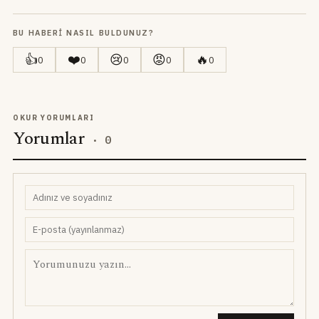
BU HABERI NASIL BULDUNUZ?
👍
❤️
😢
😡
🔥
0
0
0
0
0
OKUR YORUMLARI
Yorumlar
·
0