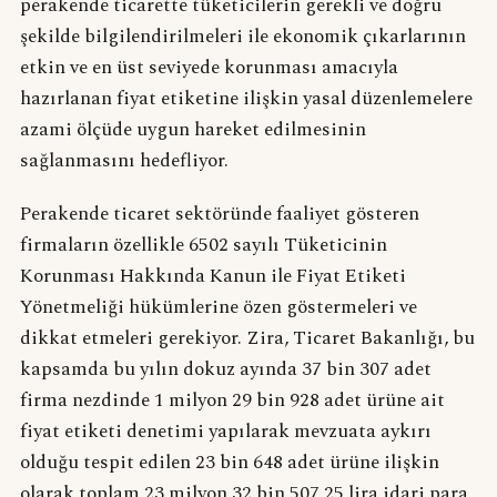
perakende ticarette tüketicilerin gerekli ve doğru
şekilde bilgilendirilmeleri ile ekonomik çıkarlarının
etkin ve en üst seviyede korunması amacıyla
hazırlanan fiyat etiketine ilişkin yasal düzenlemelere
azami ölçüde uygun hareket edilmesinin
sağlanmasını hedefliyor.
Perakende ticaret sektöründe faaliyet gösteren
firmaların özellikle 6502 sayılı Tüketicinin
Korunması Hakkında Kanun ile Fiyat Etiketi
Yönetmeliği hükümlerine özen göstermeleri ve
dikkat etmeleri gerekiyor. Zira, Ticaret Bakanlığı, bu
kapsamda bu yılın dokuz ayında 37 bin 307 adet
firma nezdinde 1 milyon 29 bin 928 adet ürüne ait
fiyat etiketi denetimi yapılarak mevzuata aykırı
olduğu tespit edilen 23 bin 648 adet ürüne ilişkin
olarak toplam 23 milyon 32 bin 507,25 lira idari para