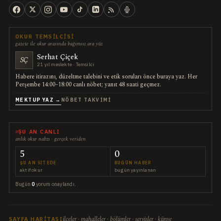
OKUR TEMSILCISI
gazete ile okur arasında bağımsız ara yüz
Serhat Çiçek
SÇ
21 yıl meslekte · Temsilci
Habere itirazını, düzeltme talebini ve etik soruları önce buraya yaz. Her
Perşembe 14:00–18:00 canlı nöbet; yanıt 48 saati geçmez.
MEKTUP YAZ →
NÖBET TAKVIMI
ŞU AN CANLI
anlık okur nabzı · gerçek veriden
5
0
ŞU AN SITEDE
BUGÜN HABER
aktif okur
bugün yayınlanan
Bugün
0
yorum onaylandı.
ilçeler · mahalleler · bölümler · servisler · künye
SAYFA HARITASI