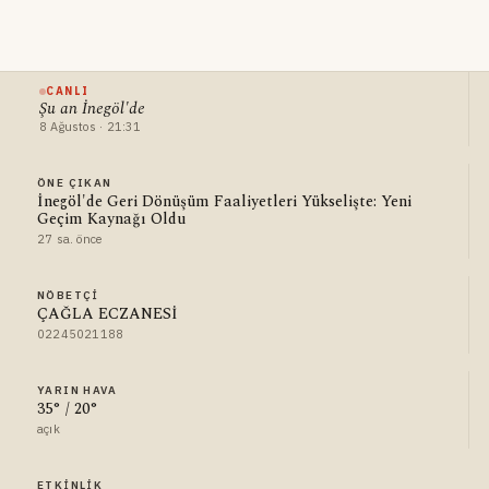
CANLI
Şu an İnegöl'de
8 Ağustos · 21:31
ÖNE ÇIKAN
İnegöl'de Geri Dönüşüm Faaliyetleri Yükselişte: Yeni
Geçim Kaynağı Oldu
27 sa. önce
NÖBETÇI
ÇAĞLA ECZANESİ
02245021188
YARIN HAVA
35° / 20°
açık
ETKINLIK