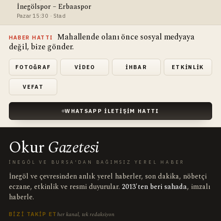
İnegölspor – Erbaaspor
Pazar 15:30 · Stad
Mahallende olanı önce sosyal medyaya
HABER HATTI
değil, bize gönder.
FOTOĞRAF
VIDEO
İHBAR
ETKINLIK
VEFAT
WHATSAPP İLETIŞIM HATTI
Okur
Gazetesi
İNEGÖL VE BURSA'DAN BAĞIMSIZ YEREL HABER
İnegöl ve çevresinden anlık yerel haberler, son dakika, nöbetçi
eczane, etkinlik ve resmi duyurular.
2013'ten beri sahada
, imzalı
haberle.
her kanal, tek redaksiyon
BIZI TAKIP ET