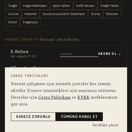
İnegöl
inegol-belediyesi
alper-taban
trafik-kazasi
İnegöl Haber
Güncel
Haberler
bursa-buyuksehir-belediyesi
Bursa
Ekonomi
futbol
İnegölspor
dört kanal · dört farklı ritim
HABERI TAKIP ET
E-Bülten
ABONE OL →
her sabah 07:00
WhatsApp Hattı
KATIL →
son dakika
ÇEREZ TERCIHLERI
Sitenin çalışması için zorunlu çerezler her zaman
Push Bildirim
DESTEKLENMEZ
sadece önemliler
aktiftir. Ziyaret istatistikleri için onayınızı istiyoruz.
Detaylar için
Çerez Politikası
ve
KVKK
sayfalarımıza
Mobil Uygulama
YAKINDA
göz atın.
iOS · Android
SADECE ZORUNLU
TÜMÜNÜ KABUL ET
©
2026
Okur Medya Yayıncılık A.Ş.
Tüm hakları saklıdır.
Haberler NewsArticle
yapısal verisiyle işaretlenir. ISSN 2149-0000 · Yerel Süreli Yayın
Tercihleri yönet