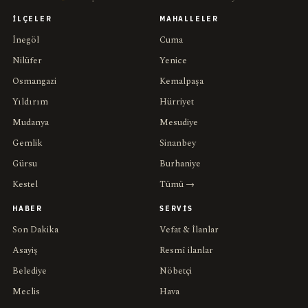
İLÇELER
MAHALLELER
İnegöl
Cuma
Nilüfer
Yenice
Osmangazi
Kemalpaşa
Yıldırım
Hürriyet
Mudanya
Mesudiye
Gemlik
Sinanbey
Gürsu
Burhaniye
Kestel
Tümü →
HABER
SERVIS
Son Dakika
Vefat & İlanlar
Asayiş
Resmî ilanlar
Belediye
Nöbetçi
Meclis
Hava