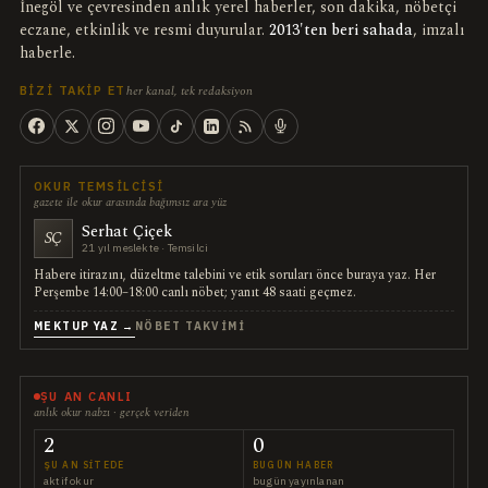
İnegöl ve çevresinden anlık yerel haberler, son dakika, nöbetçi
eczane, etkinlik ve resmi duyurular.
2013'ten beri sahada
, imzalı
haberle.
her kanal, tek redaksiyon
BIZI TAKIP ET
OKUR TEMSILCISI
gazete ile okur arasında bağımsız ara yüz
Serhat Çiçek
SÇ
21 yıl meslekte · Temsilci
Habere itirazını, düzeltme talebini ve etik soruları önce buraya yaz. Her
Perşembe 14:00–18:00 canlı nöbet; yanıt 48 saati geçmez.
MEKTUP YAZ →
NÖBET TAKVIMI
ŞU AN CANLI
anlık okur nabzı · gerçek veriden
2
0
ŞU AN SITEDE
BUGÜN HABER
aktif okur
bugün yayınlanan