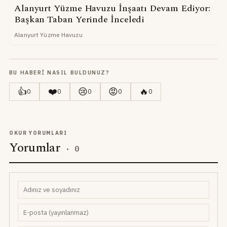
Alanyurt Yüzme Havuzu İnşaatı Devam Ediyor:
Başkan Taban Yerinde İnceledi
Alanyurt Yüzme Havuzu
BU HABERI NASIL BULDUNUZ?
👍
❤️
😢
😡
🔥
0
0
0
0
0
OKUR YORUMLARI
Yorumlar
·
0