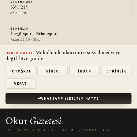
YARIN HAVA
33° / 21°
az bulutlu
ETKINLIK
İnegölspor – Erbaaspor
Pazar 15:30 · Stad
Mahallende olanı önce sosyal medyaya
HABER HATTI
değil, bize gönder.
FOTOĞRAF
VIDEO
İHBAR
ETKINLIK
VEFAT
WHATSAPP İLETIŞIM HATTI
Okur
Gazetesi
İNEGÖL VE BURSA'DAN BAĞIMSIZ YEREL HABER