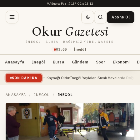
9 Ağustos Paz
·
🌙
18°
·
Öğle 13:12
Abone Ol
Okur
Gazetesi
İNEGÖL · BURSA · BAĞIMSIZ YEREL GAZETE
03
:
05
· İnegöl
Anasayfa
İnegöl
Bursa
Gündem
Spor
Ekonomi
D
şte: Yeni Geçim Kaynağı Oldu
İnegöl Yaylaları Sıcak Havalarda Doğa Severlerin Yen
SON DAKIKA
ANASAYFA
/
İNEGÖL
/
İNEGÖL