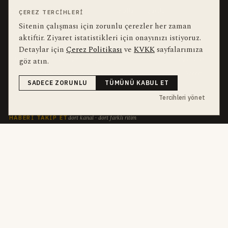
Editörler
Kullanım Şartları
ÇEREZ TERCIHLERI
Sitenin çalışması için zorunlu çerezler her zaman
aktiftir. Ziyaret istatistikleri için onayınızı istiyoruz.
bu hafta en çok aranan
YEREL ARANANLAR
Detaylar için
Çerez Politikası
ve
KVKK
sayfalarımıza
İnegöl
inegol-belediyesi
alper-taban
trafik-kazasi
İnegöl Haber
göz atın.
Güncel
Haberler
bursa-buyuksehir-belediyesi
Bursa
Ekonomi
SADECE ZORUNLU
TÜMÜNÜ KABUL ET
futbol
İnegölspor
Tercihleri yönet
dört kanal · dört farklı ritim
HABERI TAKIP ET
E-Bülten
ABONE OL →
her sabah 07:00
WhatsApp Hattı
KATIL →
son dakika
Push Bildirim
DESTEKLENMEZ
sadece önemliler
Mobil Uygulama
YAKINDA