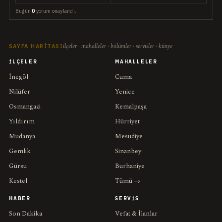
Bugün
0
yorum onaylandı.
ilçeler · mahalleler · bölümler · servisler · künye
SAYFA HARITASI
İLÇELER
MAHALLELER
İnegöl
Cuma
Nilüfer
Yenice
Osmangazi
Kemalpaşa
Yıldırım
Hürriyet
Mudanya
Mesudiye
Gemlik
Sinanbey
Gürsu
Burhaniye
Kestel
Tümü →
HABER
SERVIS
Son Dakika
Vefat & İlanlar