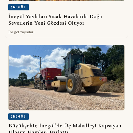
İNEGÖL
İnegöl Yaylaları Sıcak Havalarda Doğa
Severlerin Yeni Gözdesi Oluyor
İnegöl Yaylaları
İNEGÖL
Büyükşehir, İnegöl'de Üç Mahalleyi Kapsayan
Ulaşım Hamlesi Başlattı