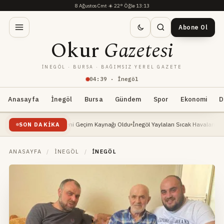
8 Ağustos Cmt
·
☀️
22°
·
Öğle 13:13
Abone Ol
Okur
Gazetesi
İNEGÖL · BURSA · BAĞIMSIZ YEREL GAZETE
04
:
39
· İnegöl
Anasayfa
İnegöl
Bursa
Gündem
Spor
Ekonomi
D
 Yükselişte: Yeni Geçim Kaynağı Oldu
İnegöl Yaylaları Sıcak Havalarda Doğa Severle
SON DAKIKA
ANASAYFA
/
İNEGÖL
/
İNEGÖL