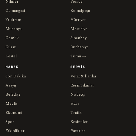
Nilüfer
Yenice
Osmangazi
Kemalpaşa
Yıldırım
Hürriyet
Mudanya
Mesudiye
Gemlik
Sinanbey
Gürsu
Burhaniye
Kestel
Tümü →
HABER
SERVIS
Son Dakika
Vefat & İlanlar
Asayiş
Resmî ilanlar
Belediye
Nöbetçi
Meclis
Hava
Ekonomi
Trafik
Spor
Kesintiler
Etkinlikler
Pazarlar