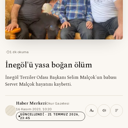
·
1
dk okuma
İnegöl'ü yasa boğan ölüm
İnegöl Terziler Odası Başkanı Selim Malçok'un babası
Servet Malçok hayatını kaybetti.
Haber Merkezi
Okur Gazetesi
·
16 Kasım 2023, 10:20
·
A
a
GÜNCELLENDI
· 21 TEMMUZ 2026,
23:45