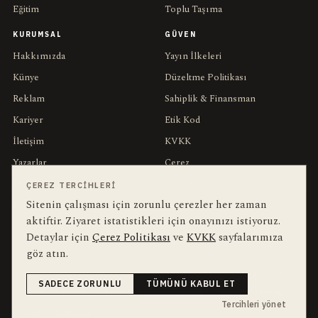
Eğitim
Toplu Taşıma
KURUMSAL
GÜVEN
Hakkımızda
Yayın İlkeleri
Künye
Düzeltme Politikası
Reklam
Sahiplik & Finansman
Kariyer
Etik Kod
İletişim
KVKK
Yazarlar
Çerez
Muhabirler
Gizlilik
ÇEREZ TERCIHLERI
Sitenin çalışması için zorunlu çerezler her zaman
Editörler
Kullanım Şartları
aktiftir. Ziyaret istatistikleri için onayınızı istiyoruz.
Detaylar için
Çerez Politikası
ve
KVKK
sayfalarımıza
bu hafta en çok aranan
YEREL ARANANLAR
göz atın.
İnegöl
inegol-belediyesi
alper-taban
trafik-kazasi
İnegöl Haber
SADECE ZORUNLU
TÜMÜNÜ KABUL ET
Güncel
Haberler
bursa-buyuksehir-belediyesi
Bursa
Ekonomi
Tercihleri yönet
futbol
İnegölspor