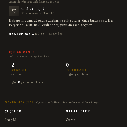
gazete ile okur arasında bağımsız ara yüz
Serhat Çiçek
SÇ
21 yıl meslekte · Temsilci
Habere itirazını, düzeltme talebini ve etik soruları önce buraya yaz. Her
Perşembe 14:00–18:00 canlı nöbet; yanıt 48 saati geçmez.
MEKTUP YAZ →
NÖBET TAKVIMI
ŞU AN CANLI
anlık okur nabzı · gerçek veriden
2
0
ŞU AN SITEDE
BUGÜN HABER
aktif okur
bugün yayınlanan
Bugün
0
yorum onaylandı.
ilçeler · mahalleler · bölümler · servisler · künye
SAYFA HARITASI
İLÇELER
MAHALLELER
İnegöl
Cuma