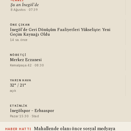
CANLI
Şu an İnegöl'de
8 Ağustos · 07:39
ÖNE ÇIKAN
İnegöl'de Geri Dönüşüm Faaliyetleri Yükselişte: Yeni
Geçim Kaynağı Oldu
14 sa. önce
NÖBETÇI
Merkez Eczanesi
Kemalpaşa 42 · 08:30
YARIN HAVA
32° / 21°
açık
ETKINLIK
İnegölspor – Erbaaspor
Pazar 15:30 · Stad
Mahallende olanı önce sosyal medyaya
HABER HATTI