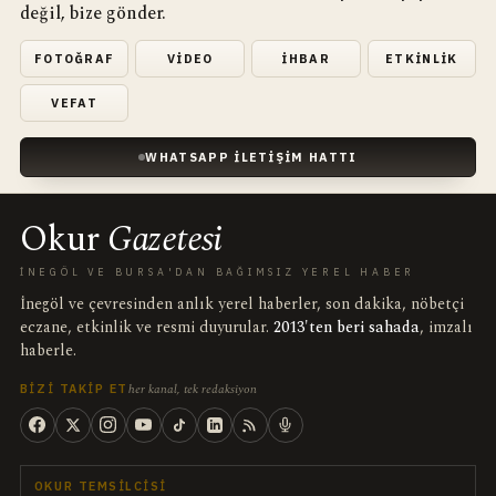
değil, bize gönder.
FOTOĞRAF
VIDEO
İHBAR
ETKINLIK
VEFAT
WHATSAPP İLETIŞIM HATTI
Okur
Gazetesi
İNEGÖL VE BURSA'DAN BAĞIMSIZ YEREL HABER
İnegöl ve çevresinden anlık yerel haberler, son dakika, nöbetçi
eczane, etkinlik ve resmi duyurular.
2013'ten beri sahada
, imzalı
haberle.
her kanal, tek redaksiyon
BIZI TAKIP ET
OKUR TEMSILCISI