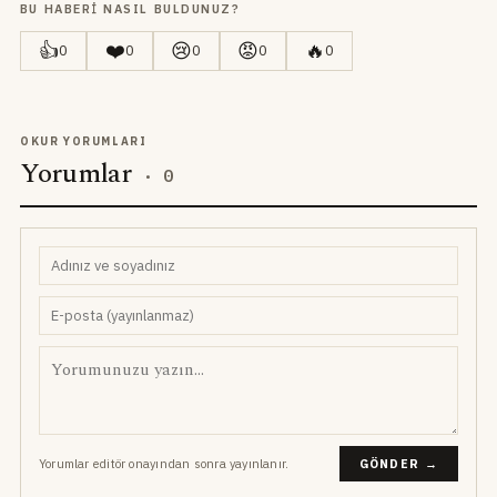
BU HABERI NASIL BULDUNUZ?
👍
❤️
😢
😡
🔥
0
0
0
0
0
OKUR YORUMLARI
Yorumlar
·
0
Yorumlar editör onayından sonra yayınlanır.
GÖNDER →