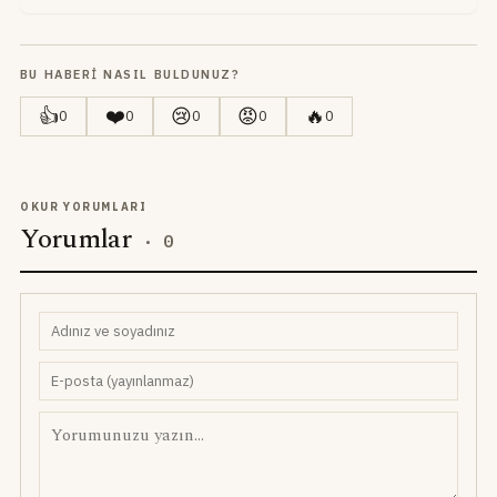
BU HABERI NASIL BULDUNUZ?
👍
❤️
😢
😡
🔥
0
0
0
0
0
OKUR YORUMLARI
Yorumlar
·
0