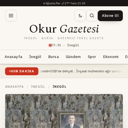
6 Ağustos Per
·
🌙
27°
·
Yatsı 21:50
Abone Ol
Okur
Gazetesi
İNEGÖL · BURSA · BAĞIMSIZ YEREL GAZETE
17
:
31
· İnegöl
Anasayfa
İnegöl
Bursa
Gündem
Spor
Ekonomi
D
an Yerinde İnceledi
OSB'de dehşet... İnşaat mühendisi ağır yaralandı
Çocuk Kavga
SON DAKIKA
ANASAYFA
/
İNEGÖL
/
İNEGÖL