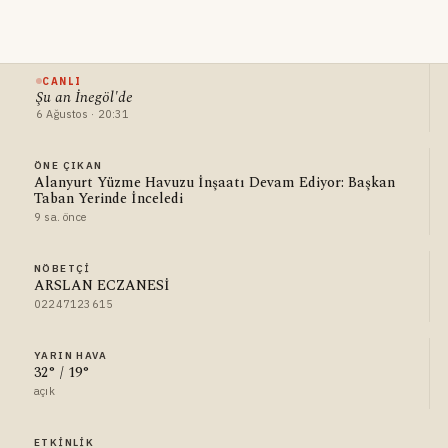
CANLI
Şu an İnegöl'de
6 Ağustos · 20:31
ÖNE ÇIKAN
Alanyurt Yüzme Havuzu İnşaatı Devam Ediyor: Başkan
Taban Yerinde İnceledi
9 sa. önce
NÖBETÇI
ARSLAN ECZANESİ
02247123615
YARIN HAVA
32° / 19°
açık
ETKINLIK