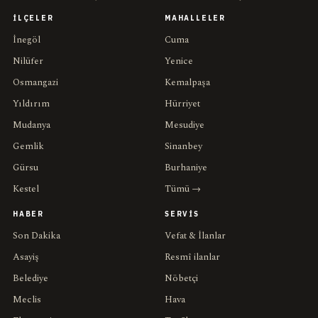
İLÇELER
MAHALLELER
İnegöl
Cuma
Nilüfer
Yenice
Osmangazi
Kemalpaşa
Yıldırım
Hürriyet
Mudanya
Mesudiye
Gemlik
Sinanbey
Gürsu
Burhaniye
Kestel
Tümü →
HABER
SERVIS
Son Dakika
Vefat & İlanlar
Asayiş
Resmî ilanlar
Belediye
Nöbetçi
Meclis
Hava