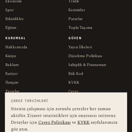
Ekonomi
Trafik
Spor
Kesintiler
Etkinlikler
Pazarlar
Eğitim
Toplu Taşıma
KURUMSAL
GÜVEN
Hakkımızda
Yayın İlkeleri
Künye
Düzeltme Politikası
Reklam
Sahiplik & Finansman
Kariyer
Etik Kod
İletişim
KVKK
Yazarlar
Çerez
Muhabirler
Gizlilik
ÇEREZ TERCIHLERI
Sitenin çalışması için zorunlu çerezler her zaman
Editörler
Kullanım Şartları
aktiftir. Ziyaret istatistikleri için onayınızı istiyoruz.
Detaylar için
Çerez Politikası
ve
KVKK
sayfalarımıza
bu hafta en çok aranan
YEREL ARANANLAR
göz atın.