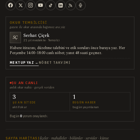
OKUR TEMSILCISI
gazete ile okur arasında bağımsız ara yüz
Serhat Çiçek
SÇ
21 yıl meslekte · Temsilci
Habere itirazını, düzeltme talebini ve etik soruları önce buraya yaz. Her
Perşembe 14:00–18:00 canlı nöbet; yanıt 48 saati geçmez.
MEKTUP YAZ →
NÖBET TAKVIMI
ŞU AN CANLI
anlık okur nabzı · gerçek veriden
3
1
ŞU AN SITEDE
BUGÜN HABER
aktif okur
bugün yayınlanan
Bugün
0
yorum onaylandı.
ilçeler · mahalleler · bölümler · servisler · künye
SAYFA HARITASI