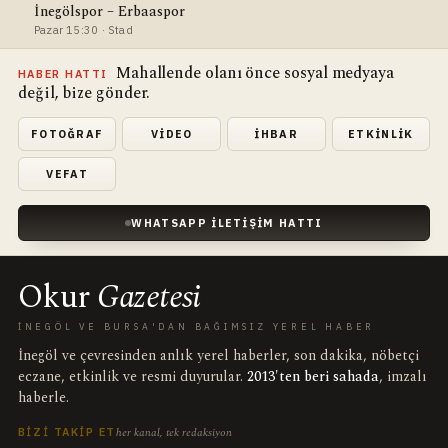
İnegölspor – Erbaaspor
Pazar 15:30 · Stad
Mahallende olanı önce sosyal medyaya
HABER HATTI
değil, bize gönder.
FOTOĞRAF
VIDEO
İHBAR
ETKINLIK
VEFAT
WHATSAPP İLETIŞIM HATTI
Okur
Gazetesi
İNEGÖL VE BURSA'DAN BAĞIMSIZ YEREL HABER
İnegöl ve çevresinden anlık yerel haberler, son dakika, nöbetçi
eczane, etkinlik ve resmi duyurular.
2013'ten beri sahada
, imzalı
haberle.
her kanal, tek redaksiyon
BIZI TAKIP ET