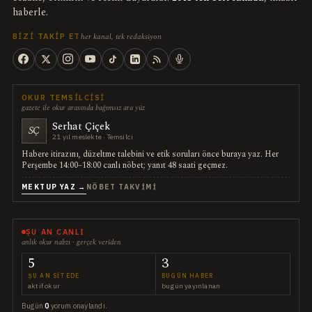
haberle.
her kanal, tek redaksiyon
BIZI TAKIP ET
OKUR TEMSILCISI
gazete ile okur arasında bağımsız ara yüz
Serhat Çiçek
SÇ
21 yıl meslekte · Temsilci
Habere itirazını, düzeltme talebini ve etik soruları önce buraya yaz. Her
Perşembe 14:00–18:00 canlı nöbet; yanıt 48 saati geçmez.
MEKTUP YAZ →
NÖBET TAKVIMI
ŞU AN CANLI
anlık okur nabzı · gerçek veriden
5
3
ŞU AN SITEDE
BUGÜN HABER
aktif okur
bugün yayınlanan
Bugün
0
yorum onaylandı.