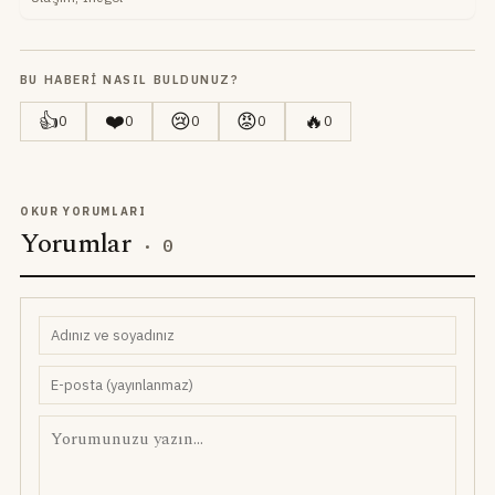
BU HABERI NASIL BULDUNUZ?
👍
❤️
😢
😡
🔥
0
0
0
0
0
OKUR YORUMLARI
Yorumlar
·
0