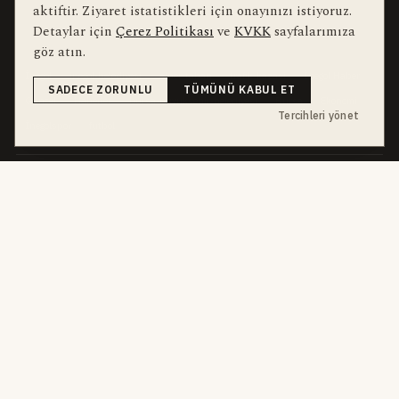
aktiftir. Ziyaret istatistikleri için onayınızı istiyoruz.
Detaylar için
Çerez Politikası
ve
KVKK
sayfalarımıza
bu hafta en çok aranan
YEREL ARANANLAR
göz atın.
İnegöl
inegol-belediyesi
alper-taban
trafik-kazasi
İnegöl Haber
SADECE ZORUNLU
TÜMÜNÜ KABUL ET
Güncel
Haberler
bursa-buyuksehir-belediyesi
Bursa
Ekonomi
Tercihleri yönet
İnegölspor
futbol
dört kanal · dört farklı ritim
HABERI TAKIP ET
E-Bülten
ABONE OL →
her sabah 07:00
WhatsApp Hattı
KATIL →
son dakika
Push Bildirim
DESTEKLENMEZ
sadece önemliler
Mobil Uygulama
YAKINDA
iOS · Android