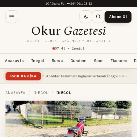
10 Ağustos Pzt
·
☁️
26°
·
Öğle 13:12
Abone Ol
Okur
Gazetesi
İNEGÖL · BURSA · BAĞIMSIZ YEREL GAZETE
07
:
43
· İnegöl
Anasayfa
İnegöl
Bursa
Gündem
Spor
Ekonomi
D
2027 Hedefi: Anahtar Teslimler Başlıyor
Serhendi İnegöl Kur’an Kursları Yaz Dönem
SON DAKIKA
ANASAYFA
/
İNEGÖL
/
İNEGÖL