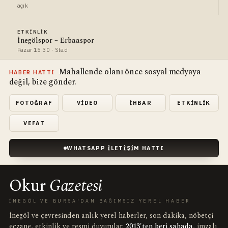
açık
ETKINLIK
İnegölspor – Erbaaspor
Pazar 15:30 · Stad
Mahallende olanı önce sosyal medyaya
HABER HATTI
değil, bize gönder.
FOTOĞRAF
VIDEO
İHBAR
ETKINLIK
VEFAT
WHATSAPP İLETIŞIM HATTI
Okur
Gazetesi
İNEGÖL VE BURSA'DAN BAĞIMSIZ YEREL HABER
İnegöl ve çevresinden anlık yerel haberler, son dakika, nöbetçi
eczane, etkinlik ve resmi duyurular.
2013'ten beri sahada
, imzalı