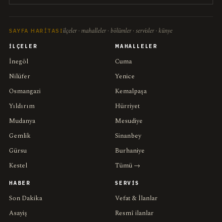
ilçeler · mahalleler · bölümler · servisler · künye
SAYFA HARITASI
İLÇELER
MAHALLELER
İnegöl
Cuma
Nilüfer
Yenice
Osmangazi
Kemalpaşa
Yıldırım
Hürriyet
Mudanya
Mesudiye
Gemlik
Sinanbey
Gürsu
Burhaniye
Kestel
Tümü →
HABER
SERVIS
Son Dakika
Vefat & İlanlar
Asayiş
Resmî ilanlar