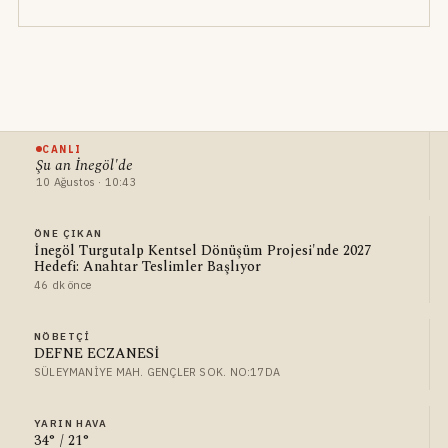
CANLI
Şu an İnegöl'de
10 Ağustos · 10:43
ÖNE ÇIKAN
İnegöl Turgutalp Kentsel Dönüşüm Projesi'nde 2027
Hedefi: Anahtar Teslimler Başlıyor
46 dk önce
NÖBETÇI
DEFNE ECZANESİ
SÜLEYMANİYE MAH. GENÇLER SOK. NO:17DA
YARIN HAVA
34° / 21°