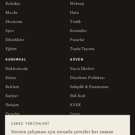
Belediye
Nöbetçi
Meclis
Hava
Ekonomi
Trafik
Spor
Kesintiler
Etkinlikler
Pazarlar
Eğitim
Toplu Taşıma
KURUMSAL
GÜVEN
Hakkımızda
Yayın İlkeleri
Künye
Düzeltme Politikası
Reklam
Sahiplik & Finansman
Kariyer
Etik Kod
İletişim
KVKK
Yazarlar
Çerez
Muhabirler
Gizlilik
ÇEREZ TERCIHLERI
Sitenin çalışması için zorunlu çerezler her zaman
Editörler
Kullanım Şartları