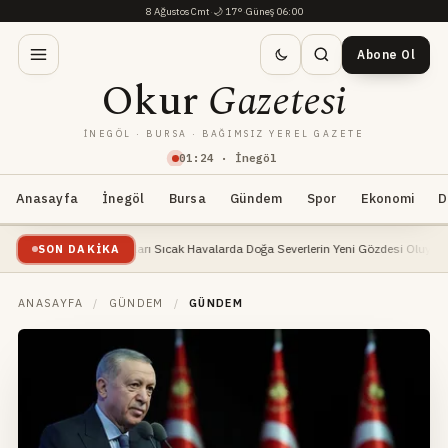
8 Ağustos Cmt
·
🌙
17°
·
Güneş 06:00
Abone Ol
Okur
Gazetesi
İNEGÖL · BURSA · BAĞIMSIZ YEREL GAZETE
01
:
24
· İnegöl
Anasayfa
İnegöl
Bursa
Gündem
Spor
Ekonomi
D
göl Yaylaları Sıcak Havalarda Doğa Severlerin Yeni Gözdesi Oluyor
Büyükşehir, İne
SON DAKIKA
ANASAYFA
/
GÜNDEM
/
GÜNDEM