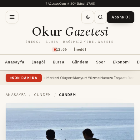
7 Ağustos Cum
·
☀️
30°
·
İkindi 17:05
Abone Ol
Okur
Gazetesi
İNEGÖL · BURSA · BAĞIMSIZ YEREL GAZETE
12
:
06
· İnegöl
Anasayfa
İnegöl
Bursa
Gündem
Spor
Ekonomi
D
ezi Atlı Binicilik Merkezi Oluyor
Alanyurt Yüzme Havuzu İnşaatı Devam Ediyor: Ba
SON DAKIKA
ANASAYFA
/
GÜNDEM
/
GÜNDEM