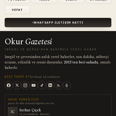
VEFAT
WHATSAPP İLETIŞIM HATTI
Okur
Gazetesi
İNEGÖL VE BURSA'DAN BAĞIMSIZ YEREL HABER
İnegöl ve çevresinden anlık yerel haberler, son dakika, nöbetçi
eczane, etkinlik ve resmi duyurular.
2013'ten beri sahada
, imzalı
haberle.
her kanal, tek redaksiyon
BIZI TAKIP ET
OKUR TEMSILCISI
gazete ile okur arasında bağımsız ara yüz
Serhat Çiçek
SÇ
21 yıl meslekte · Temsilci