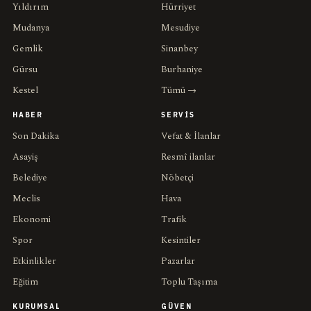
Yıldırım
Hürriyet
Mudanya
Mesudiye
Gemlik
Sinanbey
Gürsu
Burhaniye
Kestel
Tümü →
HABER
SERVIS
Son Dakika
Vefat & İlanlar
Asayiş
Resmî ilanlar
Belediye
Nöbetçi
Meclis
Hava
Ekonomi
Trafik
Spor
Kesintiler
Etkinlikler
Pazarlar
Eğitim
Toplu Taşıma
KURUMSAL
GÜVEN