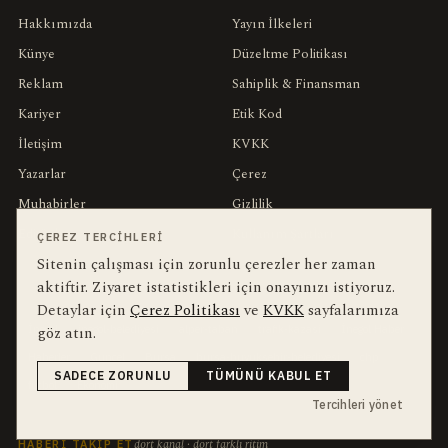
Hakkımızda
Yayın İlkeleri
Künye
Düzeltme Politikası
Reklam
Sahiplik & Finansman
Kariyer
Etik Kod
İletişim
KVKK
Yazarlar
Çerez
Muhabirler
Gizlilik
Editörler
Kullanım Şartları
ÇEREZ TERCIHLERI
Sitenin çalışması için zorunlu çerezler her zaman
aktiftir. Ziyaret istatistikleri için onayınızı istiyoruz.
bu hafta en çok aranan
YEREL ARANANLAR
Detaylar için
Çerez Politikası
ve
KVKK
sayfalarımıza
göz atın.
İnegöl
inegol-belediyesi
alper-taban
trafik-kazasi
İnegöl Haber
Haberler
Güncel
Bursa
bursa-buyuksehir-belediyesi
chp
SADECE ZORUNLU
TÜMÜNÜ KABUL ET
futbol
Ekonomi
Tercihleri yönet
dört kanal · dört farklı ritim
HABERI TAKIP ET