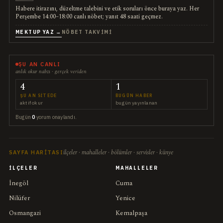
Habere itirazını, düzeltme talebini ve etik soruları önce buraya yaz. Her
Perşembe 14:00–18:00 canlı nöbet; yanıt 48 saati geçmez.
MEKTUP YAZ →
NÖBET TAKVIMI
ŞU AN CANLI
anlık okur nabzı · gerçek veriden
4
1
ŞU AN SITEDE
BUGÜN HABER
aktif okur
bugün yayınlanan
Bugün
0
yorum onaylandı.
ilçeler · mahalleler · bölümler · servisler · künye
SAYFA HARITASI
İLÇELER
MAHALLELER
İnegöl
Cuma
Nilüfer
Yenice
Osmangazi
Kemalpaşa