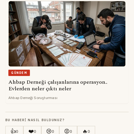
GÜNDEM
Ahbap Derneği çalışanlarına operasyon..
Evlerden neler çıktı neler
Ahbap Derneği Soruşturması
BU HABERI NASIL BULDUNUZ?
👍
❤️
😢
😡
🔥
0
0
0
0
0