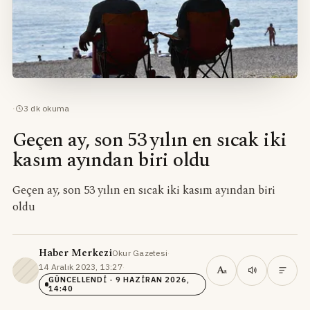
·
3
dk okuma
Geçen ay, son 53 yılın en sıcak iki
kasım ayından biri oldu
Geçen ay, son 53 yılın en sıcak iki kasım ayından biri
oldu
Haber Merkezi
Okur Gazetesi
·
14 Aralık 2023, 13:27
·
A
a
GÜNCELLENDI
· 9 HAZIRAN 2026,
14:40