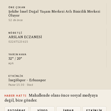
ÖNE ÇIKAN
Şekibe İnsel Doğal Yaşam Merkezi Atlı Binicilik Merkezi
Oluyor
52 dk önce
NÖBETÇI
ARSLAN ECZANESİ
02247123615
YARIN HAVA
32° / 20°
açık
ETKINLIK
İnegölspor – Erbaaspor
Pazar 15:30 · Stad
Mahallende olanı önce sosyal medyaya
HABER HATTI
değil, bize gönder.
FOTOĞRAF
VIDEO
İHBAR
ETKINLIK