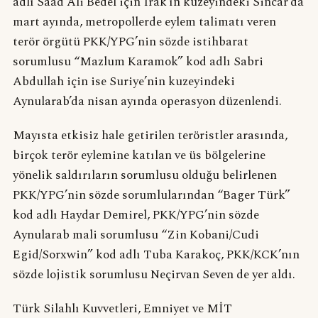
adlı Saad Ali Bedel için Irak’ın kuzeyindeki Sincar’da
mart ayında, metropollerde eylem talimatı veren
terör örgütü PKK/YPG’nin sözde istihbarat
sorumlusu “Mazlum Karamok” kod adlı Sabri
Abdullah için ise Suriye’nin kuzeyindeki
Aynularab’da nisan ayında operasyon düzenlendi.
Mayısta etkisiz hale getirilen teröristler arasında,
birçok terör eylemine katılan ve üs bölgelerine
yönelik saldırıların sorumlusu olduğu belirlenen
PKK/YPG’nin sözde sorumlularından “Bager Türk”
kod adlı Haydar Demirel, PKK/YPG’nin sözde
Aynularab mali sorumlusu “Zin Kobani/Cudi
Egid/Sorxwin” kod adlı Tuba Karakoç, PKK/KCK’nın
sözde lojistik sorumlusu Neçirvan Seven de yer aldı.
Türk Silahlı Kuvvetleri, Emniyet ve MİT