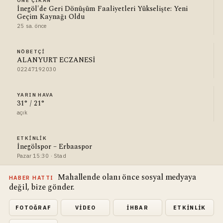
ÖNE ÇIKAN
İnegöl'de Geri Dönüşüm Faaliyetleri Yükselişte: Yeni
Geçim Kaynağı Oldu
25 sa. önce
NÖBETÇI
ALANYURT ECZANESİ
02247192030
YARIN HAVA
31° / 21°
açık
ETKINLIK
İnegölspor – Erbaaspor
Pazar 15:30 · Stad
Mahallende olanı önce sosyal medyaya
HABER HATTI
değil, bize gönder.
FOTOĞRAF
VIDEO
İHBAR
ETKINLIK