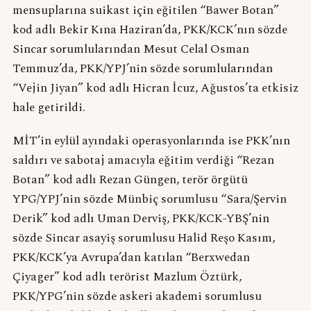
mensuplarına suikast için eğitilen “Bawer Botan”
kod adlı Bekir Kına Haziran’da, PKK/KCK’nın sözde
Sincar sorumlularından Mesut Celal Osman
Temmuz’da, PKK/YPJ’nin sözde sorumlularından
“Vejin Jiyan” kod adlı Hicran İcuz, Ağustos’ta etkisiz
hale getirildi.
MİT’in eylül ayındaki operasyonlarında ise PKK’nın
saldırı ve sabotaj amacıyla eğitim verdiği “Rezan
Botan” kod adlı Rezan Güngen, terör örgütü
YPG/YPJ’nin sözde Münbiç sorumlusu “Sara/Şervin
Derik” kod adlı Uman Derviş, PKK/KCK-YBŞ’nin
sözde Sincar asayiş sorumlusu Halid Reşo Kasım,
PKK/KCK’ya Avrupa’dan katılan “Berxwedan
Çiyager” kod adlı terörist Mazlum Öztürk,
PKK/YPG’nin sözde askeri akademi sorumlusu