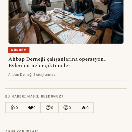
GÜNDEM
Ahbap Derneği çalışanlarına operasyon..
Evlerden neler çıktı neler
Ahbap Derneği Soruşturması
BU HABERI NASIL BULDUNUZ?
👍
❤️
😢
😡
🔥
0
0
0
0
0
OKUR YORUMLARI