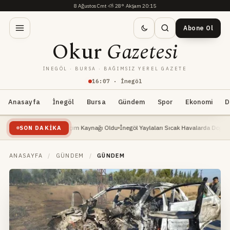
8 Ağustos Cmt
·
⛅
28°
·
Akşam 20:15
Abone Ol
Okur
Gazetesi
İNEGÖL · BURSA · BAĞIMSIZ YEREL GAZETE
16
:
07
· İnegöl
Anasayfa
İnegöl
Bursa
Gündem
Spor
Ekonomi
D
eni Geçim Kaynağı Oldu
İnegöl Yaylaları Sıcak Havalarda Doğa Severlerin Yeni Gözd
SON DAKIKA
ANASAYFA
/
GÜNDEM
/
GÜNDEM