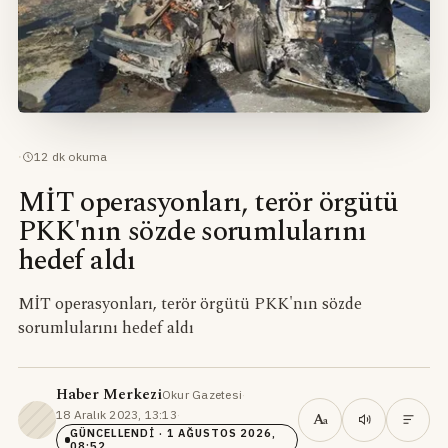
·
12
dk okuma
MİT operasyonları, terör örgütü
PKK'nın sözde sorumlularını
hedef aldı
MİT operasyonları, terör örgütü PKK'nın sözde
sorumlularını hedef aldı
Haber Merkezi
Okur Gazetesi
·
18 Aralık 2023, 13:13
·
A
a
GÜNCELLENDI
· 1 AĞUSTOS 2026,
08:52