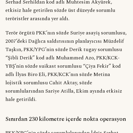
Serhad Serhildan kod adlı Muhtesim Akyürek,
etkisiz hale getirilen sözde üst düzeyde sorumlu
teröristler arasında yer aldı.
Terör örgütü PKK’nın sözde Suriye asayiş sorumlusu,
2007’deki Dağlıca saldırısının planlayıcısı Müzdelif
Taşkın, PKK/YPG’nin sözde Derik tugay sorumlusu
“Şibli Derik” kod adlı Muhammed Azo, PKK/KCK-
YBŞ’nin sözde suikast sorumlusu “Çiya Fekir” kod
adlı İlyas Biro Eli, PKK/KCK’nın sözde Metina
lojistik sorumlusu Cahit Aktay, sözde
sorumlularından Sariye Atilla, Ekim ayında etkisiz
hale getirildi.
Sınırdan 230 kilometre içerde nokta operasyon
PKK/YPG’nin sözde sorumlularından İdris Serhat