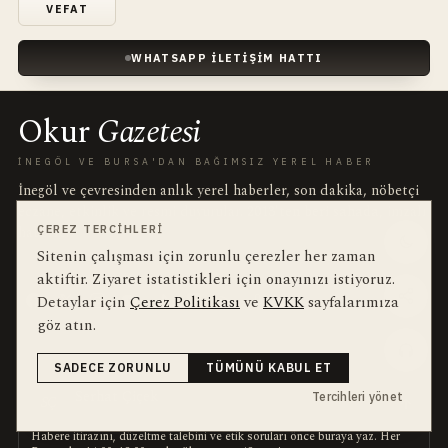
VEFAT
WHATSAPP İLETIŞIM HATTI
Okur
Gazetesi
İNEGÖL VE BURSA'DAN BAĞIMSIZ YEREL HABER
İnegöl ve çevresinden anlık yerel haberler, son dakika, nöbetçi
eczane, etkinlik ve resmi duyurular.
2013'ten beri sahada
, imzalı
ÇEREZ TERCIHLERI
haberle.
Sitenin çalışması için zorunlu çerezler her zaman
her kanal, tek redaksiyon
BIZI TAKIP ET
aktiftir. Ziyaret istatistikleri için onayınızı istiyoruz.
Detaylar için
Çerez Politikası
ve
KVKK
sayfalarımıza
göz atın.
OKUR TEMSILCISI
SADECE ZORUNLU
TÜMÜNÜ KABUL ET
gazete ile okur arasında bağımsız ara yüz
Serhat Çiçek
Tercihleri yönet
SÇ
21 yıl meslekte · Temsilci
Habere itirazını, düzeltme talebini ve etik soruları önce buraya yaz. Her