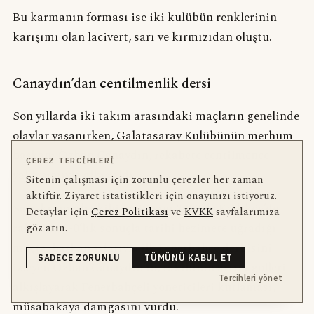
Bu karmanın forması ise iki kulübün renklerinin
karışımı olan lacivert, sarı ve kırmızıdan oluştu.
Canaydın’dan centilmenlik dersi
Son yıllarda iki takım arasındaki maçların genelinde
olaylar yaşanırken, Galatasaray Kulübünün merhum
başkanı Özhan Canaydın, rekabete centilmence
ÇEREZ TERCIHLERI
yaklaşımıyla alkış aldı.
Sitenin çalışması için zorunlu çerezler her zaman
aktiftir. Ziyaret istatistikleri için onayınızı istiyoruz.
Sarı-kırmızılı ekibin 6 Kasım 2002’de Kadıköy’de
Detaylar için
Çerez Politikası
ve
KVKK
sayfalarımıza
rakibine 6-0’lık sonuçla tarihi hezimete uğradığı
göz atın.
maçta, başkan sıfatıyla ilk Fenerbahçe derbisini
SADECE ZORUNLU
TÜMÜNÜ KABUL ET
izleyen Özhan Canaydın’ın, rakibinin attığı golleri
Tercihleri yönet
alkışlayarak Fenerbahçeli yöneticileri kutlaması,
müsabakaya damgasını vurdu.