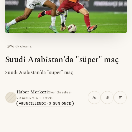
·
76
dk okuma
Suudi Arabistan'da "süper" maç
Suudi Arabistan'da "süper" maç
Haber Merkezi
Okur Gazetesi
·
A
29 Aralık 2023, 10:20
·
a
GÜNCELLENDI
· 3 GÜN ÖNCE