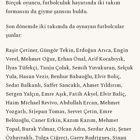
Birçok oyuncu, futbolculuk hayatında iki takım
formasını da giyme şansını buldu.
Son dönemde iki takımda da oynayan futbolcular
şunlar:
Raşit Çetiner, Güngör Tekin, Erdoğan Arıca, Engin
Verel, Mehmet Oğuz, Erhan Önal, Arif Kocabıyık,
İlyas Tüfekçi, Tanju Çolak, Semih Yuvakuran, Selçuk
Yula, Hasan Vezir, Benhur Babaoğlu, Elvir Boliç,
Sedat Balkanlı, Saffet Sancaklı, Ahmet Yıldırım,
Sergen Yalçın, Emre Aşık, Fatih Akyel, Elvir Baliç,
Haim Michael Revivo, Abdullah Ercan, Mehmet
Yozgatlı, Stjepan Tomas, Servet Çetin, Emre
Belözoğlu, Caner Erkin, Kazım Kazım, Mehmet
Topal, Burak Yılmaz, Olcan Adın, Serdar Aziz, Şener
Özbayraklı, Tolga Ciğerci, Garry Rodrigues, Sinan