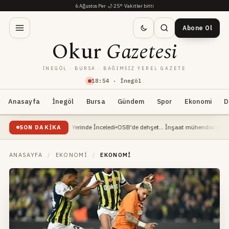
6 Ağustos Per
·
🌙
25°
·
Vakitler bitti
Abone Ol
Okur
Gazetesi
İNEGÖL · BURSA · BAĞIMSIZ YEREL GAZETE
18
:
54
· İnegöl
Anasayfa
İnegöl
Bursa
Gündem
Spor
Ekonomi
D
Başkan Taban Yerinde İnceledi
OSB'de dehşet... İnşaat mühendisi ağır yaralandı
Ç
SON DAKIKA
ANASAYFA
/
EKONOMI
/
EKONOMI