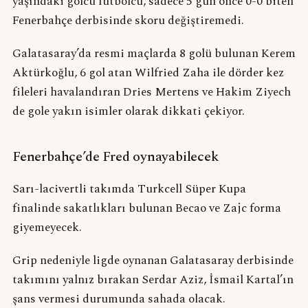
yaşındaki golcü futbolcu, sadece 5 gün önce 0-0 biten
Fenerbahçe derbisinde skoru değiştiremedi.
Galatasaray’da resmi maçlarda 8 golü bulunan Kerem
Aktürkoğlu, 6 gol atan Wilfried Zaha ile dörder kez
fileleri havalandıran Dries Mertens ve Hakim Ziyech
de gole yakın isimler olarak dikkati çekiyor.
Fenerbahçe’de Fred oynayabilecek
Sarı-lacivertli takımda Turkcell Süper Kupa
finalinde sakatlıkları bulunan Becao ve Zajc forma
giyemeyecek.
Grip nedeniyle ligde oynanan Galatasaray derbisinde
takımını yalnız bırakan Serdar Aziz, İsmail Kartal’ın
şans vermesi durumunda sahada olacak.