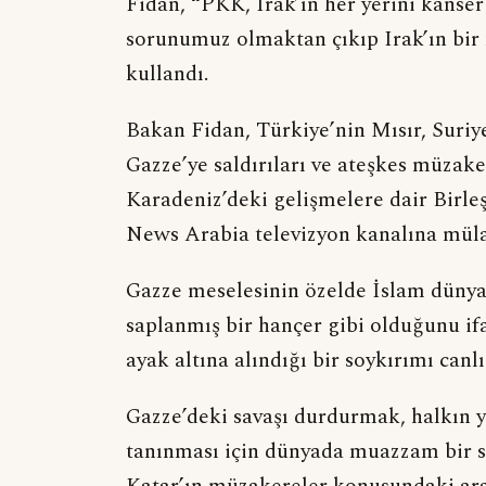
Fidan, “PKK, Irak’ın her yerini kanser 
sorunumuz olmaktan çıkıp Irak’ın bir 
kullandı.
Bakan Fidan, Türkiye’nin Mısır, Suriye v
Gazze’ye saldırıları ve ateşkes müzak
Karadeniz’deki gelişmelere dair Birle
News Arabia televizyon kanalına müla
Gazze meselesinin özelde İslam dünya
saplanmış bir hançer gibi olduğunu if
ayak altına alındığı bir soykırımı canl
Gazze’deki savaşı durdurmak, halkın ya
tanınması için dünyada muazzam bir se
Katar’ın müzakereler konusundaki arab