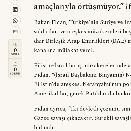
amaçlarıyla örtüşmüyor.” i
Bakan Fidan, Türkiye’nin Suriye ve Irak 
saldırıları ve ateşkes müzakereleri b
dair Birleşik Arap Emirlikleri (BAE) 
0
kanalına mülakat verdi.
OKUR
Filistin-İsrail barış müzakerelerinde 
0
Fidan, “(İsrail Başbakanı Binyamin) N
YORUM
Filistin’de ateşkes, Netanyahu’nun po
Amerikalılar, gerek Batılılar da bu ko
Fidan ayrıca, “İki devletli çözümü şi
Gazze savaşı çıkacaktır. Sürekli savaş
bulundu.