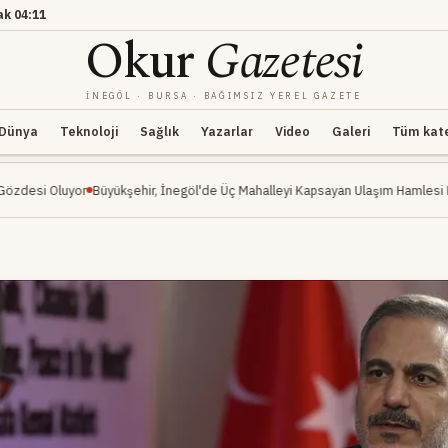
ak
04:11
Okur
Gazetesi
İNEGÖL · BURSA · BAĞIMSIZ YEREL GAZETE
Dünya
Teknoloji
Sağlık
Yazarlar
Video
Galeri
Tüm kateg
yor
Büyükşehir, İnegöl'de Üç Mahalleyi Kapsayan Ulaşım Hamlesi Başlattı
Şek