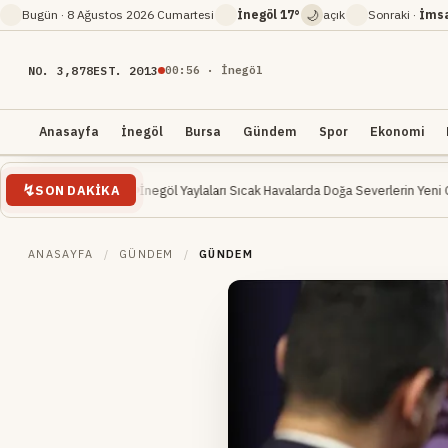
🌙
Bugün ·
8 Ağustos 2026 Cumartesi
İnegöl
17°
açık
Sonraki ·
İms
NO. 3,878
EST. 2013
00
:
56
· İnegöl
Anasayfa
İnegöl
Bursa
Gündem
Spor
Ekonomi
SON DAKIKA
aynağı Oldu
İnegöl Yaylaları Sıcak Havalarda Doğa Severlerin Yeni Gözdesi Olu
ANASAYFA
/
GÜNDEM
/
GÜNDEM