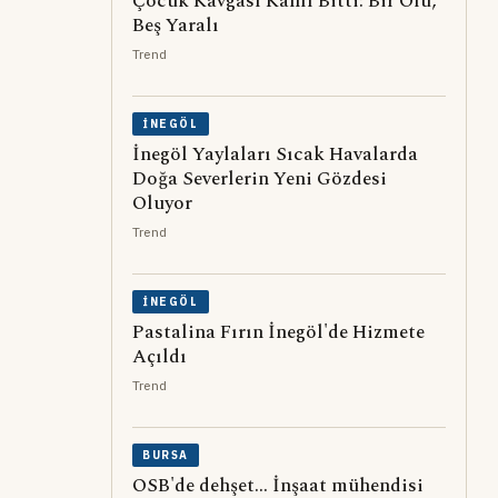
Çocuk Kavgası Kanlı Bitti: Bir Ölü,
Beş Yaralı
Trend
İNEGÖL
İnegöl Yaylaları Sıcak Havalarda
Doğa Severlerin Yeni Gözdesi
Oluyor
Trend
İNEGÖL
Pastalina Fırın İnegöl'de Hizmete
Açıldı
Trend
BURSA
OSB'de dehşet... İnşaat mühendisi