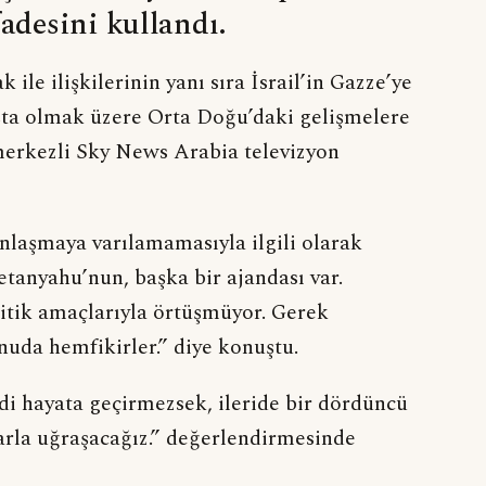
fadesini kullandı.
ile ilişkilerinin yanı sıra İsrail’in Gazze’ye
aşta olmak üzere Orta Doğu’daki gelişmelere
merkezli Sky News Arabia televizyon
anlaşmaya varılamamasıyla ilgili olarak
etanyahu’nun, başka bir ajandası var.
litik amaçlarıyla örtüşmüyor. Gerek
nuda hemfikirler.” diye konuştu.
mdi hayata geçirmezsek, ileride bir dördüncü
larla uğraşacağız.” değerlendirmesinde