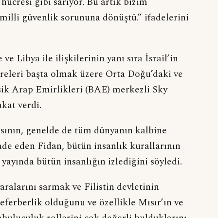
hücresi gibi sarıyor. Bu artık bizim
milli güvenlik sorununa dönüştü.” ifadelerini
e Libya ile ilişkilerinin yanı sıra İsrail’in
ereleri başta olmak üzere Orta Doğu’daki ve
şik Arap Emirlikleri (BAE) merkezli Sky
kat verdi.
sının, genelde de tüm dünyanın kalbine
ade eden Fidan, bütün insanlık kurallarının
ı yayında bütün insanlığın izlediğini söyledi.
ralarını sarmak ve Filistin devletinin
ferberlik olduğunu ve özellikle Mısır’ın ve
uluculuk rollerini çok değerli bulduklarını