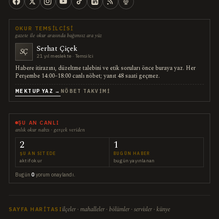
OKUR TEMSILCISI
gazete ile okur arasında bağımsız ara yüz
Serhat Çiçek
SÇ
21 yıl meslekte · Temsilci
Habere itirazını, düzeltme talebini ve etik soruları önce buraya yaz. Her
Perşembe 14:00–18:00 canlı nöbet; yanıt 48 saati geçmez.
MEKTUP YAZ →
NÖBET TAKVIMI
ŞU AN CANLI
anlık okur nabzı · gerçek veriden
2
1
ŞU AN SITEDE
BUGÜN HABER
aktif okur
bugün yayınlanan
Bugün
0
yorum onaylandı.
ilçeler · mahalleler · bölümler · servisler · künye
SAYFA HARITASI