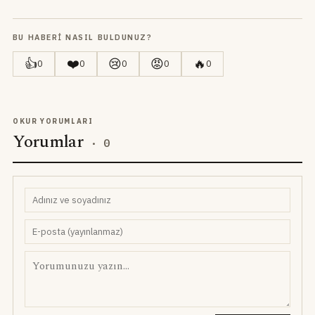
BU HABERI NASIL BULDUNUZ?
👍
❤️
😢
😡
🔥
0
0
0
0
0
OKUR YORUMLARI
Yorumlar
·
0