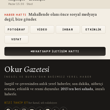
Pazar 15:30 · Stad
Mahallende olanı önce sosyal medyaya
HABER HATTI
değil, bize gönder.
FOTOĞRAF
VIDEO
İHBAR
ETKINLIK
VEFAT
WHATSAPP İLETIŞIM HATTI
Okur
Gazetesi
İNEGÖL VE BURSA'DAN BAĞIMSIZ YEREL HABER
İnegöl ve çevresinden anlık yerel haberler, son dakika, nöbetçi
eczane, etkinlik ve resmi duyurular.
2013'ten beri sahada
, imzalı
haberle.
her kanal, tek redaksiyon
BIZI TAKIP ET