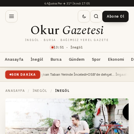
6 Ağustos Per
·
☀️
31°
·
İkindi 17:05
Abone Ol
Okur
Gazetesi
İNEGÖL · BURSA · BAĞIMSIZ YEREL GAZETE
13
:
51
· İnegöl
Anasayfa
İnegöl
Bursa
Gündem
Spor
Ekonomi
D
am Ediyor: Başkan Taban Yerinde İnceledi
OSB'de dehşet... İnşaat mühendisi ağır
SON DAKIKA
ANASAYFA
/
İNEGÖL
/
İNEGÖL