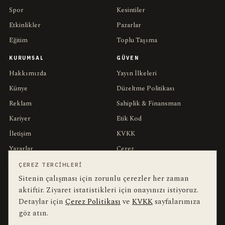
Spor
Kesintiler
Etkinlikler
Pazarlar
Eğitim
Toplu Taşıma
KURUMSAL
GÜVEN
Hakkımızda
Yayın İlkeleri
Künye
Düzeltme Politikası
Reklam
Sahiplik & Finansman
Kariyer
Etik Kod
İletişim
KVKK
Yazarlar
Çerez
Muhabirler
Gizlilik
ÇEREZ TERCIHLERI
Sitenin çalışması için zorunlu çerezler her zaman
Editörler
Kullanım Şartları
aktiftir. Ziyaret istatistikleri için onayınızı istiyoruz.
Detaylar için
Çerez Politikası
ve
KVKK
sayfalarımıza
bu hafta en çok aranan
YEREL ARANANLAR
göz atın.