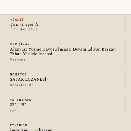
CANLI
Şu an İnegöl'de
6 Ağustos · 16:51
ÖNE ÇIKAN
Alanyurt Yüzme Havuzu İnşaatı Devam Ediyor: Başkan
Taban Yerinde İnceledi
5 sa. önce
NÖBETÇI
ŞAFAK ECZANESİ
02247134307
YARIN HAVA
32° / 19°
açık
ETKINLIK
İnegölspor – Erbaaspor