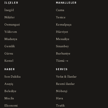
İLÇELER
MAHALLELER
İnegöl
Cuma
Nilüfer
Yenice
Osmangazi
Kemalpaşa
Yıldırım
Hürriyet
Mudanya
Mesudiye
Gemlik
Sinanbey
Gürsu
Burhaniye
Kestel
Tümü →
HABER
SERVIS
Son Dakika
Vefat & İlanlar
Asayiş
Resmî ilanlar
Belediye
Nöbetçi
Meclis
Hava
Ekonomi
Trafik