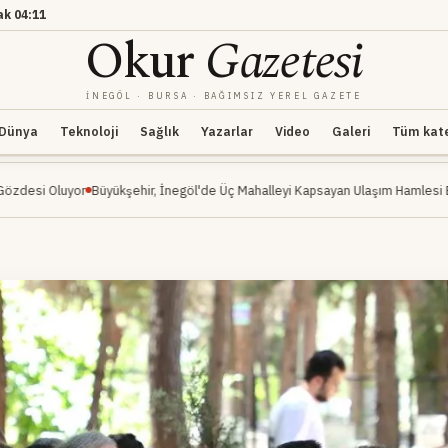
ak
04:11
Okur
Gazetesi
İNEGÖL · BURSA · BAĞIMSIZ YEREL GAZETE
Dünya
Teknoloji
Sağlık
Yazarlar
Video
Galeri
Tüm kateg
üyükşehir, İnegöl'de Üç Mahalleyi Kapsayan Ulaşım Hamlesi Başlattı
Şekibe İn