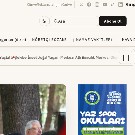
|
Künye
Reklam
İletişim
Kariyer
Giriş
Ara
Abone Ol
oriler (dizin)
NÖBETÇI ECZANE
NAMAZ VAKITLERI
HAVA 
❙❙
sel Doğal Yaşam Merkezi Atlı Binicilik Merkezi Oluyor
Pastalina Fırın İnegöl'd