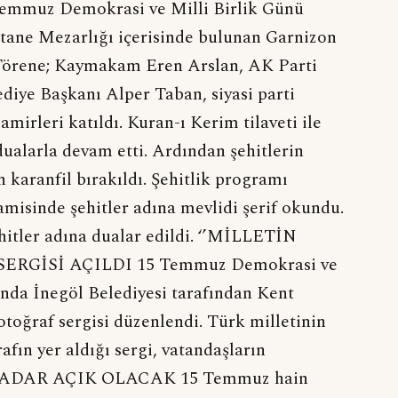
Temmuz Demokrasi ve Milli Birlik Günü
tane Mezarlığı içerisinde bulunan Garnizon
. Törene; Kaymakam Eren Arslan, AK Parti
diye Başkanı Alper Taban, siyasi parti
 amirleri katıldı. Kuran-ı Kerim tilaveti ile
 dualarla devam etti. Ardından şehitlerin
n karanfil bırakıldı. Şehitlik programı
misinde şehitler adına mevlidi şerif okundu.
ehitler adına dualar edildi. ‘’MİLLETİN
RGİSİ AÇILDI 15 Temmuz Demokrasi ve
nda İnegöl Belediyesi tarafından Kent
otoğraf sergisi düzenlendi. Türk milletinin
afın yer aldığı sergi, vatandaşların
 KADAR AÇIK OLACAK 15 Temmuz hain