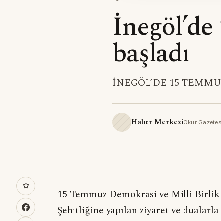
İnegöl’de
başladı
İNEGÖL’DE 15 TEMM
Haber Merkezi
Okur Gazetes
15 Temmuz Demokrasi ve Milli Birli
Şehitliğine yapılan ziyaret ve dualarl