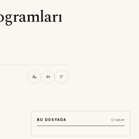
ogramları
A
a
BU DOSYADA
0 haber