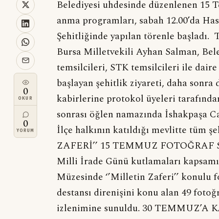
Belediyesi uhdesinde düzenlenen 15 
anma programları, sabah 12.00’da Has
Şehitliğinde yapılan törenle başladı
Bursa Milletvekili Ayhan Salman, Bele
temsilcileri, STK temsilcileri ile daire
başlayan şehitlik ziyareti, daha sonra
0
kabirlerine protokol üyeleri tarafında
OKUR
sonrası öğlen namazında İshakpaşa Ca
0
İlçe halkının katıldığı mevlitte tüm ş
YORUM
ZAFERİ’’ 15 TEMMUZ FOTOĞRAF SE
Milli İrade Günü kutlamaları kapsamı
Müzesinde ‘’Milletin Zaferi’’ konulu f
destansı direnişini konu alan 49 fotoğr
izlenimine sunuldu. 30 TEMMUZ’A