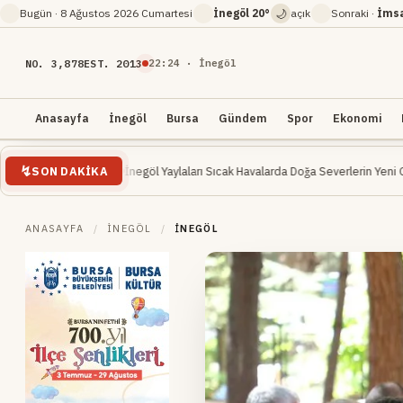
🌙
Bugün ·
8 Ağustos 2026 Cumartesi
İnegöl
20°
açık
Sonraki ·
İms
NO. 3,878
EST. 2013
22
:
24
· İnegöl
Anasayfa
İnegöl
Bursa
Gündem
Spor
Ekonomi
SON DAKIKA
ı Oldu
İnegöl Yaylaları Sıcak Havalarda Doğa Severlerin Yeni Gözdesi Oluyor
B
ANASAYFA
/
İNEGÖL
/
İNEGÖL