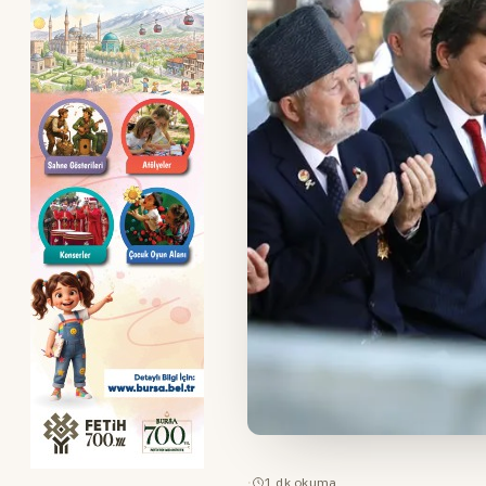
·
1
dk okuma