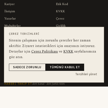
Kariyer
Etik Kod
İletişim
KVKK
Yazarlar
Çerez
Muhabirler
Gizlilik
Editörler
Kullanım Şartları
ÇEREZ TERCIHLERI
Sitenin çalışması için zorunlu çerezler her zaman
aktiftir. Ziyaret istatistikleri için onayınızı istiyoruz.
bu hafta en çok aranan
YEREL ARANANLAR
Detaylar için
Çerez Politikası
ve
KVKK
sayfalarımıza
göz atın.
İnegöl
inegol-belediyesi
alper-taban
trafik-kazasi
İnegöl Haber
Güncel
Haberler
bursa-buyuksehir-belediyesi
Bursa
Ekonomi
SADECE ZORUNLU
TÜMÜNÜ KABUL ET
futbol
İnegölspor
Tercihleri yönet
dört kanal · dört farklı ritim
HABERI TAKIP ET
E-Bülten
ABONE OL →
her sabah 07:00
WhatsApp Hattı