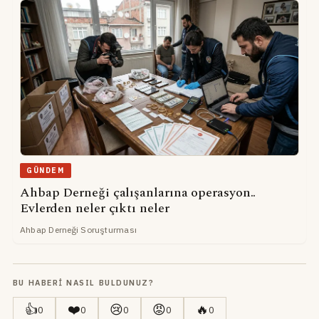
GÜNDEM
Ahbap Derneği çalışanlarına operasyon..
Evlerden neler çıktı neler
Ahbap Derneği Soruşturması
BU HABERI NASIL BULDUNUZ?
👍
❤️
😢
😡
🔥
0
0
0
0
0