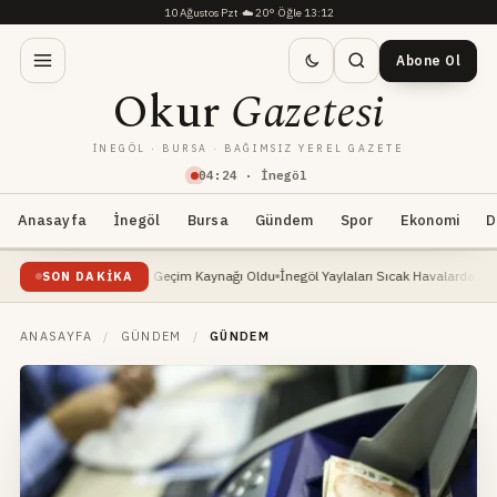
10 Ağustos Pzt
·
☁️
20°
·
Öğle 13:12
Abone Ol
Okur
Gazetesi
İNEGÖL · BURSA · BAĞIMSIZ YEREL GAZETE
04
:
24
· İnegöl
Anasayfa
İnegöl
Bursa
Gündem
Spor
Ekonomi
D
ükselişte: Yeni Geçim Kaynağı Oldu
İnegöl Yaylaları Sıcak Havalarda Doğa Severler
SON DAKIKA
ANASAYFA
/
GÜNDEM
/
GÜNDEM