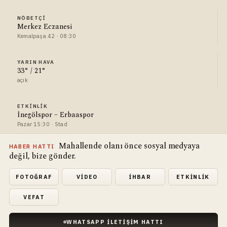
NÖBETÇI
Merkez Eczanesi
Kemalpaşa 42 · 08:30
YARIN HAVA
33° / 21°
açık
ETKINLIK
İnegölspor – Erbaaspor
Pazar 15:30 · Stad
Mahallende olanı önce sosyal medyaya
HABER HATTI
değil, bize gönder.
FOTOĞRAF
VIDEO
İHBAR
ETKINLIK
VEFAT
WHATSAPP İLETIŞIM HATTI