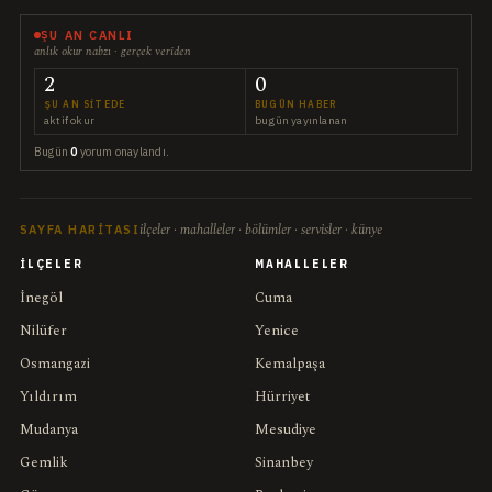
ŞU AN CANLI
anlık okur nabzı · gerçek veriden
2
0
ŞU AN SITEDE
BUGÜN HABER
aktif okur
bugün yayınlanan
Bugün
0
yorum onaylandı.
ilçeler · mahalleler · bölümler · servisler · künye
SAYFA HARITASI
İLÇELER
MAHALLELER
İnegöl
Cuma
Nilüfer
Yenice
Osmangazi
Kemalpaşa
Yıldırım
Hürriyet
Mudanya
Mesudiye
Gemlik
Sinanbey