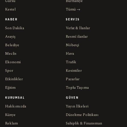
Gürsu
Burhaniye
Kestel
Tümü →
HABER
SERVIS
Son Dakika
Vefat & İlanlar
Asayiş
Resmî ilanlar
Belediye
Nöbetçi
Meclis
Hava
Ekonomi
Trafik
Spor
Kesintiler
Etkinlikler
Pazarlar
Eğitim
Toplu Taşıma
KURUMSAL
GÜVEN
Hakkımızda
Yayın İlkeleri
Künye
Düzeltme Politikası
Reklam
Sahiplik & Finansman