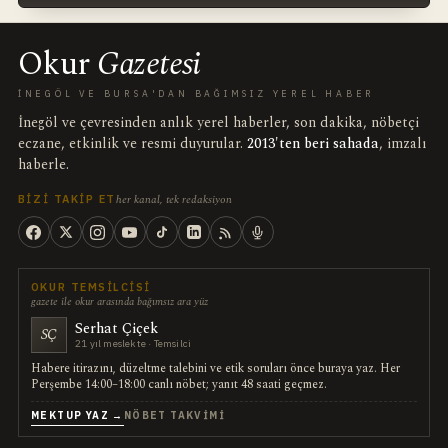
Okur
Gazetesi
İNEGÖL VE BURSA'DAN BAĞIMSIZ YEREL HABER
İnegöl ve çevresinden anlık yerel haberler, son dakika, nöbetçi
eczane, etkinlik ve resmi duyurular.
2013'ten beri sahada
, imzalı
haberle.
her kanal, tek redaksiyon
BIZI TAKIP ET
OKUR TEMSILCISI
gazete ile okur arasında bağımsız ara yüz
Serhat Çiçek
SÇ
21 yıl meslekte · Temsilci
Habere itirazını, düzeltme talebini ve etik soruları önce buraya yaz. Her
Perşembe 14:00–18:00 canlı nöbet; yanıt 48 saati geçmez.
MEKTUP YAZ →
NÖBET TAKVIMI