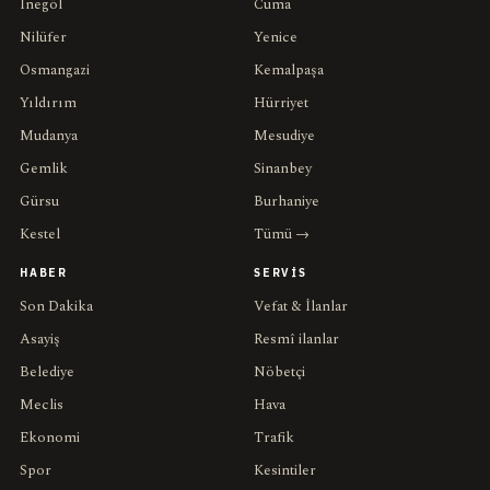
İnegöl
Cuma
Nilüfer
Yenice
Osmangazi
Kemalpaşa
Yıldırım
Hürriyet
Mudanya
Mesudiye
Gemlik
Sinanbey
Gürsu
Burhaniye
Kestel
Tümü →
HABER
SERVIS
Son Dakika
Vefat & İlanlar
Asayiş
Resmî ilanlar
Belediye
Nöbetçi
Meclis
Hava
Ekonomi
Trafik
Spor
Kesintiler