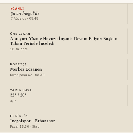
CANLI
Şu an İnegöl'de
7 Ağustos · 05:48
ÖNE ÇIKAN
Alanyurt Yüzme Havuzu İnşaatı Devam Ediyor: Başkan
Taban Yerinde İnceledi
18 sa. önce
NÖBETÇI
Merkez Eczanesi
Kemalpaşa 42 · 08:30
YARIN HAVA
32° / 20°
açık
ETKINLIK
İnegölspor – Erbaaspor
Pazar 15:30 · Stad