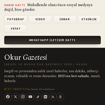
Mahallende olanı önce sosyal medyaya
HABER HATTI
değil, bize gönder.
FOTOĞRAF
VIDEO
İHBAR
ETKINLIK
VEFAT
WHATSAPP İLETIŞIM HATTI
Okur
Gazetesi
İNEGÖL VE BURSA'DAN BAĞIMSIZ YEREL HABER
İnegöl ve çevresinden anlık yerel haberler, son dakika, nöbetçi
eczane, etkinlik ve resmi duyurular.
2013'ten beri sahada
, imzalı
haberle.
her kanal, tek redaksiyon
BIZI TAKIP ET