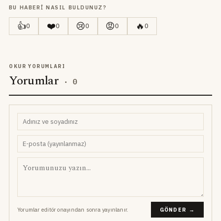
BU HABERI NASIL BULDUNUZ?
👍
❤️
😢
😡
🔥
0
0
0
0
0
OKUR YORUMLARI
Yorumlar
·
0
Yorumlar editör onayından sonra yayınlanır.
GÖNDER →