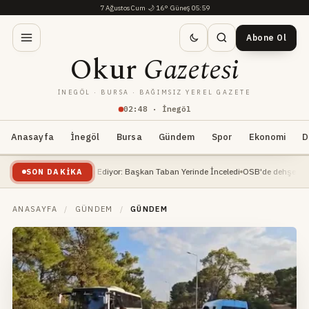
7 Ağustos Cum
·
🌙
16°
·
Güneş 05:59
Abone Ol
Okur
Gazetesi
İNEGÖL · BURSA · BAĞIMSIZ YEREL GAZETE
02
:
48
· İnegöl
Anasayfa
İnegöl
Bursa
Gündem
Spor
Ekonomi
D
 İnşaatı Devam Ediyor: Başkan Taban Yerinde İnceledi
OSB'de dehşet... İnşaat m
SON DAKIKA
ANASAYFA
/
GÜNDEM
/
GÜNDEM