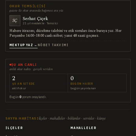
OKUR TEMSILCISI
gazete ile okur arasında bağımsız ara yüz
Serhat Çiçek
SÇ
21 yıl meslekte · Temsilci
Habere itirazını, düzeltme talebini ve etik soruları önce buraya yaz. Her
Perşembe 14:00–18:00 canlı nöbet; yanıt 48 saati geçmez.
MEKTUP YAZ →
NÖBET TAKVIMI
ŞU AN CANLI
anlık okur nabzı · gerçek veriden
2
0
ŞU AN SITEDE
BUGÜN HABER
aktif okur
bugün yayınlanan
Bugün
0
yorum onaylandı.
ilçeler · mahalleler · bölümler · servisler · künye
SAYFA HARITASI
İLÇELER
MAHALLELER