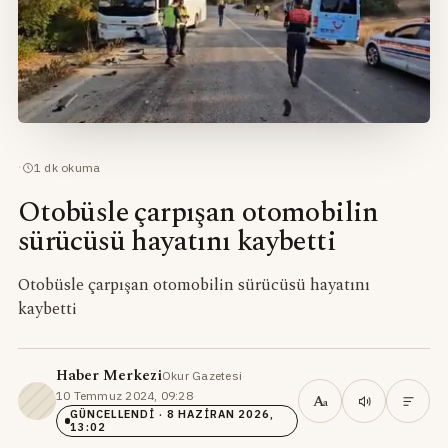
·
1
dk okuma
Otobüsle çarpışan otomobilin
sürücüsü hayatını kaybetti
Otobüsle çarpışan otomobilin sürücüsü hayatını
kaybetti
Haber Merkezi
Okur Gazetesi
·
10 Temmuz 2024, 09:28
·
A
a
GÜNCELLENDI
· 8 HAZIRAN 2026,
13:02