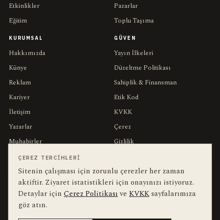
Etkinlikler
Pazarlar
Eğitim
Toplu Taşıma
KURUMSAL
GÜVEN
Hakkımızda
Yayın İlkeleri
Künye
Düzeltme Politikası
Reklam
Sahiplik & Finansman
Kariyer
Etik Kod
İletişim
KVKK
Yazarlar
Çerez
Muhabirler
Gizlilik
Editörler
Kullanım Şartları
ÇEREZ TERCIHLERI
Sitenin çalışması için zorunlu çerezler her zaman
aktiftir. Ziyaret istatistikleri için onayınızı istiyoruz.
bu hafta en çok aranan
YEREL ARANANLAR
Detaylar için
Çerez Politikası
ve
KVKK
sayfalarımıza
İnegöl
inegol-belediyesi
alper-taban
trafik-kazasi
İnegöl Haber
göz atın.
Haberler
Güncel
Bursa
bursa-buyuksehir-belediyesi
chp