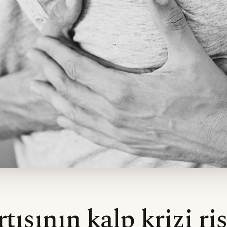
rtışının kalp krizi ri