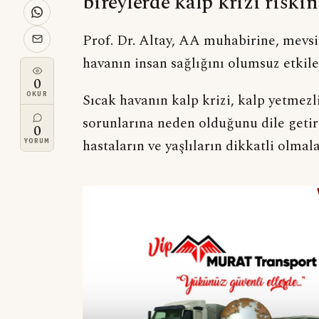
bireylerde kalp krizi riskin
Prof. Dr. Altay, AA muhabirine, mevs
havanın insan sağlığını olumsuz etkiled
0
OKUR
Sıcak havanın kalp krizi, kalp yetmezl
sorunlarına neden olduğunu dile getir
0
hastaların ve yaşlıların dikkatli olmal
YORUM