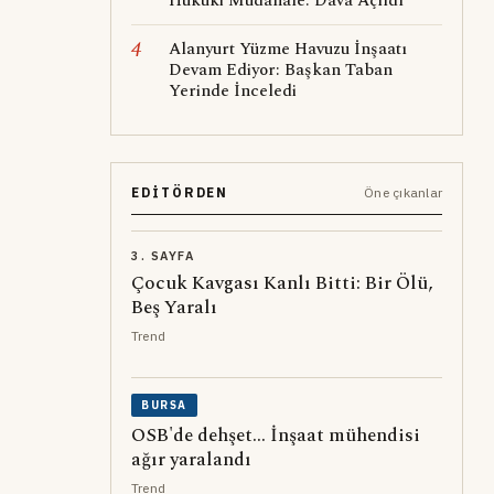
Hukuki Müdahale: Dava Açıldı
4
Alanyurt Yüzme Havuzu İnşaatı
Devam Ediyor: Başkan Taban
Yerinde İnceledi
EDITÖRDEN
Öne çıkanlar
3. SAYFA
Çocuk Kavgası Kanlı Bitti: Bir Ölü,
Beş Yaralı
Trend
BURSA
OSB'de dehşet... İnşaat mühendisi
ağır yaralandı
Trend