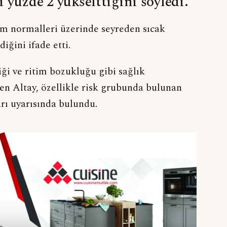
i yüzde 2 yükselttiğini söyledi.
im normalleri üzerinde seyreden sıcak
iğini ifade etti.
iği ve ritim bozukluğu gibi sağlık
en Altay, özellikle risk grubunda bulunan
arı uyarısında bulundu.