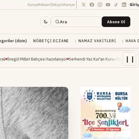
|
Künye
Reklam
İletişim
Kariyer
Giriş
Ara
Abone Ol
oriler (dizin)
NÖBETÇI ECZANE
NAMAZ VAKITLERI
HAVA 
❙❙
llet Bahçesi hazırlanıyor
Serhendi Yaz Kur'an Kursu Öğrencileri Piknikte Eğlenc