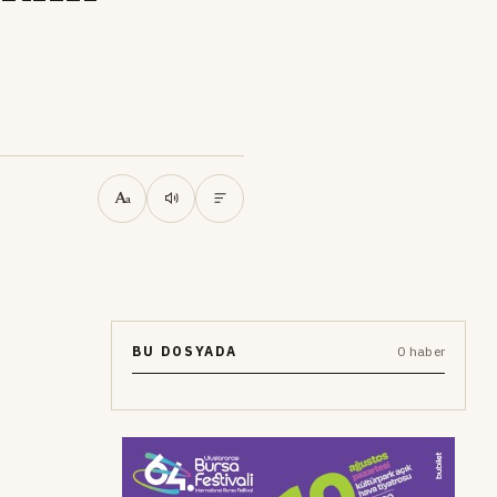
A
a
BU DOSYADA
0 haber