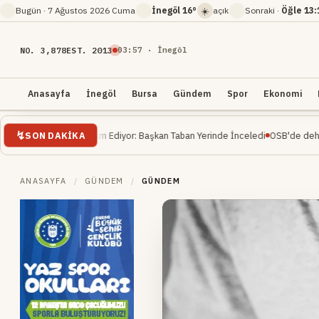
☀️
Bugün ·
7 Ağustos 2026 Cuma
İnegöl
16°
açık
Sonraki ·
Öğle
13:
NO. 3,878
EST. 2013
03
:
57
· İnegöl
Anasayfa
İnegöl
Bursa
Gündem
Spor
Ekonomi
SON DAKIKA
şaatı Devam Ediyor: Başkan Taban Yerinde İnceledi
OSB'de dehşet... İnşaat m
ANASAYFA
/
GÜNDEM
/
GÜNDEM