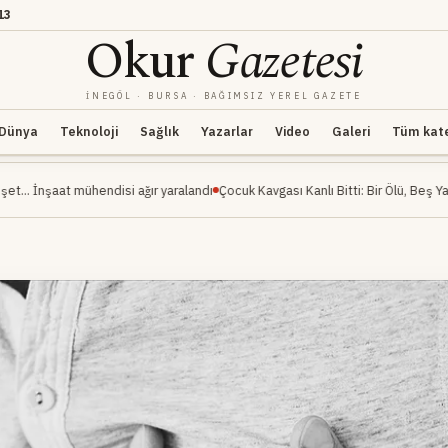
13
Okur
Gazetesi
İNEGÖL · BURSA · BAĞIMSIZ YEREL GAZETE
Dünya
Teknoloji
Sağlık
Yazarlar
Video
Galeri
Tüm kateg
ühendisi ağır yaralandı
Çocuk Kavgası Kanlı Bitti: Bir Ölü, Beş Yaralı
İnegöl Mi