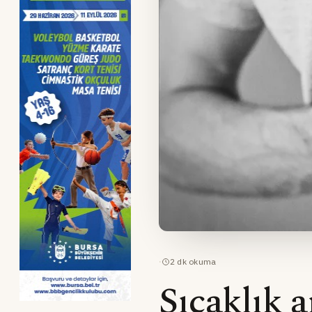
·
2
dk okuma
Sıcaklık a