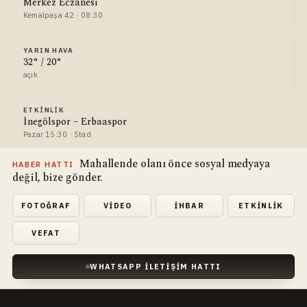
Merkez Eczanesi
Kemalpaşa 42 · 08:30
YARIN HAVA
32° / 20°
açık
ETKINLIK
İnegölspor – Erbaaspor
Pazar 15:30 · Stad
Mahallende olanı önce sosyal medyaya
HABER HATTI
değil, bize gönder.
FOTOĞRAF
VIDEO
İHBAR
ETKINLIK
VEFAT
WHATSAPP İLETIŞIM HATTI