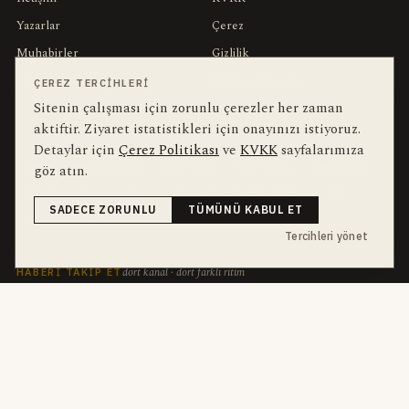
Yazarlar
Çerez
Muhabirler
Gizlilik
Editörler
Kullanım Şartları
ÇEREZ TERCIHLERI
Sitenin çalışması için zorunlu çerezler her zaman
aktiftir. Ziyaret istatistikleri için onayınızı istiyoruz.
bu hafta en çok aranan
YEREL ARANANLAR
Detaylar için
Çerez Politikası
ve
KVKK
sayfalarımıza
İnegöl
inegol-belediyesi
alper-taban
trafik-kazasi
İnegöl Haber
göz atın.
Haberler
Güncel
Bursa
bursa-buyuksehir-belediyesi
chp
SADECE ZORUNLU
TÜMÜNÜ KABUL ET
futbol
Ekonomi
Tercihleri yönet
dört kanal · dört farklı ritim
HABERI TAKIP ET
E-Bülten
ABONE OL →
her sabah 07:00
WhatsApp Hattı
KATIL →
son dakika