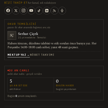
her kanal, tek redaksiyon
BIZI TAKIP ET
OKUR TEMSILCISI
gazete ile okur arasında bağımsız ara yüz
Serhat Çiçek
SÇ
21 yıl meslekte · Temsilci
Habere itirazını, düzeltme talebini ve etik soruları önce buraya yaz. Her
Perşembe 14:00–18:00 canlı nöbet; yanıt 48 saati geçmez.
MEKTUP YAZ →
NÖBET TAKVIMI
ŞU AN CANLI
anlık okur nabzı · gerçek veriden
5
0
ŞU AN SITEDE
BUGÜN HABER
aktif okur
bugün yayınlanan
Bugün
0
yorum onaylandı.