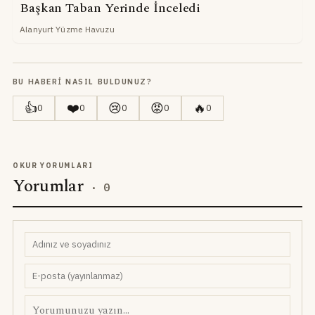
Başkan Taban Yerinde İnceledi
Alanyurt Yüzme Havuzu
BU HABERI NASIL BULDUNUZ?
👍
❤️
😢
😡
🔥
0
0
0
0
0
OKUR YORUMLARI
Yorumlar
·
0