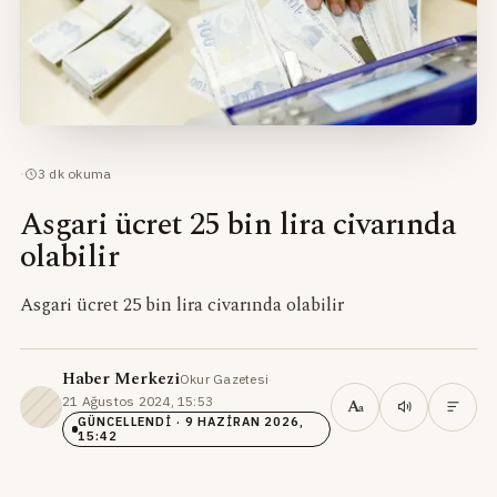
·
3
dk okuma
Asgari ücret 25 bin lira civarında
olabilir
Asgari ücret 25 bin lira civarında olabilir
Haber Merkezi
Okur Gazetesi
·
21 Ağustos 2024, 15:53
·
A
a
GÜNCELLENDI
· 9 HAZIRAN 2026,
15:42