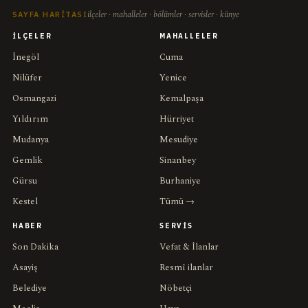
ilçeler · mahalleler · bölümler · servisler · künye
SAYFA HARITASI
İLÇELER
MAHALLELER
İnegöl
Cuma
Nilüfer
Yenice
Osmangazi
Kemalpaşa
Yıldırım
Hürriyet
Mudanya
Mesudiye
Gemlik
Sinanbey
Gürsu
Burhaniye
Kestel
Tümü →
HABER
SERVIS
Son Dakika
Vefat & İlanlar
Asayiş
Resmî ilanlar
Belediye
Nöbetçi