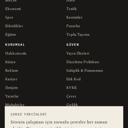
Meclis
Hava
Ekonomi
Trafik
Spor
Kesintiler
Etkinlikler
Pazarlar
Eğitim
Toplu Taşıma
KURUMSAL
GÜVEN
Hakkımızda
Yayın İlkeleri
Künye
Düzeltme Politikası
Reklam
Sahiplik & Finansman
Kariyer
Etik Kod
İletişim
KVKK
Yazarlar
Çerez
Muhabirler
Gizlilik
Editörler
Kullanım Şartları
ÇEREZ TERCIHLERI
Sitenin çalışması için zorunlu çerezler her zaman