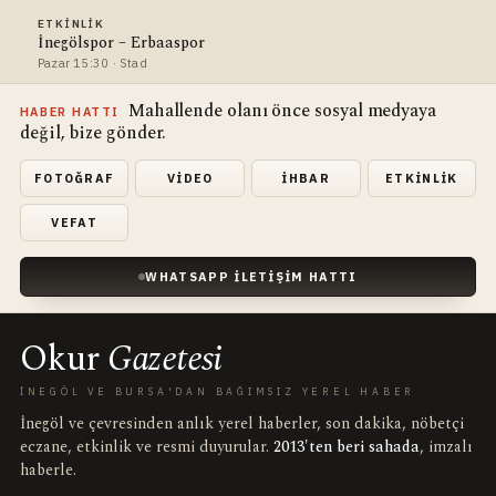
ETKINLIK
İnegölspor – Erbaaspor
Pazar 15:30 · Stad
Mahallende olanı önce sosyal medyaya
HABER HATTI
değil, bize gönder.
FOTOĞRAF
VIDEO
İHBAR
ETKINLIK
VEFAT
WHATSAPP İLETIŞIM HATTI
Okur
Gazetesi
İNEGÖL VE BURSA'DAN BAĞIMSIZ YEREL HABER
İnegöl ve çevresinden anlık yerel haberler, son dakika, nöbetçi
eczane, etkinlik ve resmi duyurular.
2013'ten beri sahada
, imzalı
haberle.