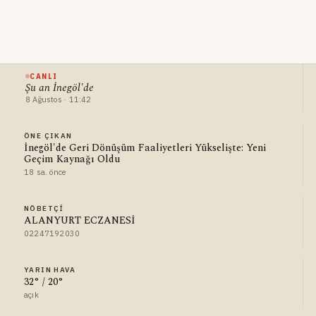
CANLI
Şu an İnegöl'de
8 Ağustos · 11:42
ÖNE ÇIKAN
İnegöl'de Geri Dönüşüm Faaliyetleri Yükselişte: Yeni
Geçim Kaynağı Oldu
18 sa. önce
NÖBETÇI
ALANYURT ECZANESİ
02247192030
YARIN HAVA
32° / 20°
açık