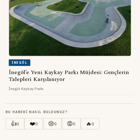
İNEGÖL
İnegöl’e Yeni Kaykay Parkı Müjdesi: Gençlerin
Talepleri Karşılanıyor
İnegöl Kaykay Parkı
BU HABERI NASIL BULDUNUZ?
👍
❤️
😢
😡
🔥
0
0
0
0
0