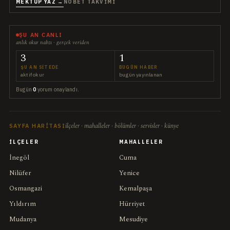
MEKTUP YAZ →
NÖBET TAKVIMI
ŞU AN CANLI
anlık okur nabzı · gerçek veriden
3
1
ŞU AN SITEDE
BUGÜN HABER
aktif okur
bugün yayınlanan
Bugün
0
yorum onaylandı.
ilçeler · mahalleler · bölümler · servisler · künye
SAYFA HARITASI
İLÇELER
MAHALLELER
İnegöl
Cuma
Nilüfer
Yenice
Osmangazi
Kemalpaşa
Yıldırım
Hürriyet
Mudanya
Mesudiye