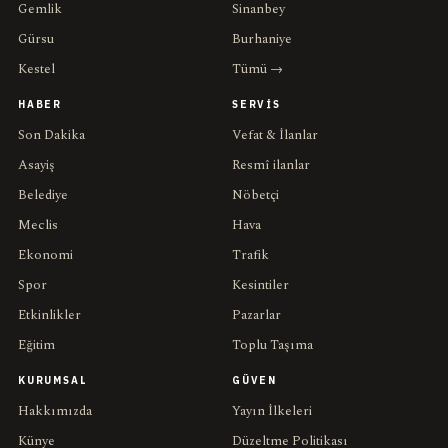
Gemlik
Sinanbey
Gürsu
Burhaniye
Kestel
Tümü →
HABER
SERVIS
Son Dakika
Vefat & İlanlar
Asayiş
Resmî ilanlar
Belediye
Nöbetçi
Meclis
Hava
Ekonomi
Trafik
Spor
Kesintiler
Etkinlikler
Pazarlar
Eğitim
Toplu Taşıma
KURUMSAL
GÜVEN
Hakkımızda
Yayın İlkeleri
Künye
Düzeltme Politikası