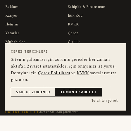
Reklam
Sahiplik & Finansman
Kariyer
Etik Kod
İletişim
KVKK
Yazarlar
Çerez
Muhabirler
Gizlilik
Editörler
Kullanım Şartları
ÇEREZ TERCIHLERI
Sitenin çalışması için zorunlu çerezler her zaman
aktiftir. Ziyaret istatistikleri için onayınızı istiyoruz.
bu hafta en çok aranan
YEREL ARANANLAR
Detaylar için
Çerez Politikası
ve
KVKK
sayfalarımıza
göz atın.
İnegöl
inegol-belediyesi
alper-taban
trafik-kazasi
İnegöl Haber
Haberler
Güncel
Bursa
bursa-buyuksehir-belediyesi
chp
SADECE ZORUNLU
TÜMÜNÜ KABUL ET
futbol
Ekonomi
Tercihleri yönet
dört kanal · dört farklı ritim
HABERI TAKIP ET
E-Bülten
ABONE OL →
her sabah 07:00