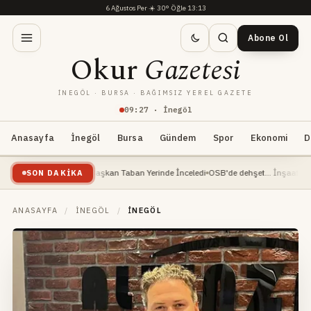
6 Ağustos Per
·
☀️
30°
·
Öğle 13:13
Abone Ol
Okur
Gazetesi
İNEGÖL · BURSA · BAĞIMSIZ YEREL GAZETE
09
:
27
· İnegöl
Anasayfa
İnegöl
Bursa
Gündem
Spor
Ekonomi
D
evam Ediyor: Başkan Taban Yerinde İnceledi
OSB'de dehşet... İnşaat mühendisi ağ
SON DAKIKA
ANASAYFA
/
İNEGÖL
/
İNEGÖL