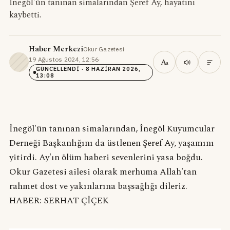
İnegöl'ün tanınan simalarından Şeref Ay, hayatını
kaybetti.
Haber Merkezi
Okur Gazetesi
·
19 Ağustos 2024, 12:56
·
A
a
GÜNCELLENDI
· 8 HAZIRAN 2026,
13:08
İnegöl'ün tanınan simalarından, İnegöl Kuyumcular
Derneği Başkanlığını da üstlenen Şeref Ay, yaşamını
yitirdi. Ay'ın ölüm haberi sevenlerini yasa boğdu.
Okur Gazetesi ailesi olarak merhuma Allah'tan
rahmet dost ve yakınlarına başsağlığı dileriz.
HABER: SERHAT ÇİÇEK