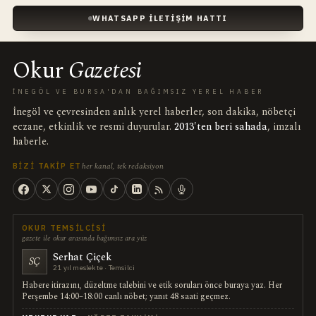
WHATSAPP İLETIŞIM HATTI
Okur
Gazetesi
İNEGÖL VE BURSA'DAN BAĞIMSIZ YEREL HABER
İnegöl ve çevresinden anlık yerel haberler, son dakika, nöbetçi
eczane, etkinlik ve resmi duyurular.
2013'ten beri sahada
, imzalı
haberle.
her kanal, tek redaksiyon
BIZI TAKIP ET
OKUR TEMSILCISI
gazete ile okur arasında bağımsız ara yüz
Serhat Çiçek
SÇ
21 yıl meslekte · Temsilci
Habere itirazını, düzeltme talebini ve etik soruları önce buraya yaz. Her
Perşembe 14:00–18:00 canlı nöbet; yanıt 48 saati geçmez.