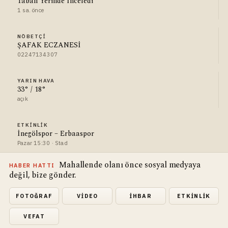
Taban Yerinde İnceledi
1 sa. önce
NÖBETÇI
ŞAFAK ECZANESİ
02247134307
YARIN HAVA
33° / 18°
açık
ETKINLIK
İnegölspor – Erbaaspor
Pazar 15:30 · Stad
Mahallende olanı önce sosyal medyaya
HABER HATTI
değil, bize gönder.
FOTOĞRAF
VIDEO
İHBAR
ETKINLIK
VEFAT