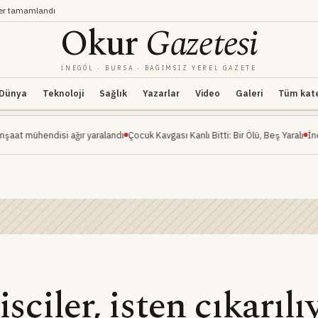
ler tamamlandı
Okur
Gazetesi
İNEGÖL · BURSA · BAĞIMSIZ YEREL GAZETE
Dünya
Teknoloji
Sağlık
Yazarlar
Video
Galeri
Tüm kateg
disi ağır yaralandı
Çocuk Kavgası Kanlı Bitti: Bir Ölü, Beş Yaralı
İnegöl Millet 
işçiler, işten çıkarılı