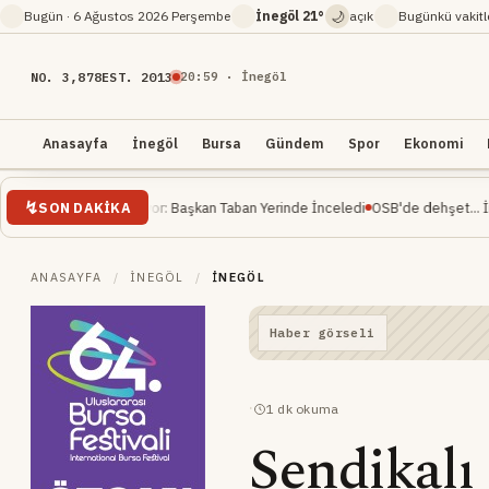
🌙
Bugün ·
6 Ağustos 2026 Perşembe
İnegöl
21°
açık
Bugünkü vakit
NO. 3,878
EST. 2013
20
:
59
· İnegöl
Anasayfa
İnegöl
Bursa
Gündem
Spor
Ekonomi
SON DAKIKA
 Devam Ediyor: Başkan Taban Yerinde İnceledi
OSB'de dehşet... İnşaat mühen
ANASAYFA
/
İNEGÖL
/
İNEGÖL
·
1
dk okuma
Sendikalı 