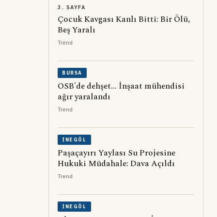
3. SAYFA
Çocuk Kavgası Kanlı Bitti: Bir Ölü,
Beş Yaralı
Trend
BURSA
OSB'de dehşet... İnşaat mühendisi
ağır yaralandı
Trend
İNEGÖL
Paşaçayırı Yaylası Su Projesine
Hukuki Müdahale: Dava Açıldı
Trend
İNEGÖL