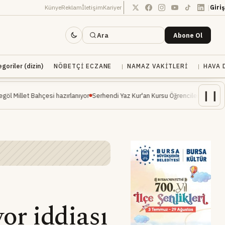
|
Künye
Reklam
İletişim
Kariyer
Giriş
Ara
Abone Ol
oriler (dizin)
NÖBETÇI ECZANE
NAMAZ VAKITLERI
HAVA 
❙❙
Bahçesi hazırlanıyor
Serhendi Yaz Kur'an Kursu Öğrencileri Piknikte Eğlenceli A
yor iddiası