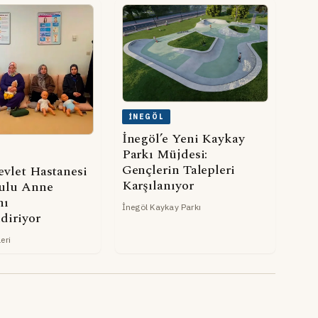
İNEGÖL
İnegöl’e Yeni Kaykay
Parkı Müjdesi:
Gençlerin Talepleri
evlet Hastanesi
Karşılanıyor
ulu Anne
nı
İnegöl Kaykay Parkı
diriyor
eri