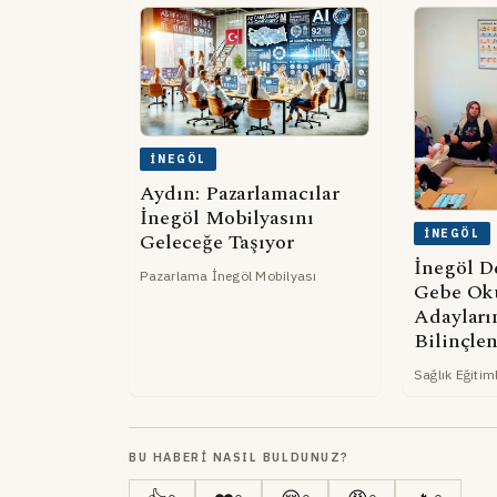
İNEGÖL
Aydın: Pazarlamacılar
İnegöl Mobilyasını
İNEGÖL
Geleceğe Taşıyor
İnegöl D
Pazarlama İnegöl Mobilyası
Gebe Ok
Adayları
Bilinçlen
Sağlık Eğitiml
BU HABERI NASIL BULDUNUZ?