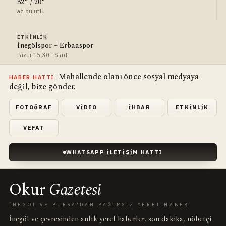
32° / 20°
az bulutlu
ETKINLIK
İnegölspor – Erbaaspor
Pazar 15:30 · Stad
Mahallende olanı önce sosyal medyaya
HABER HATTI
değil, bize gönder.
FOTOĞRAF
VIDEO
İHBAR
ETKINLIK
VEFAT
WHATSAPP İLETIŞIM HATTI
Okur
Gazetesi
İNEGÖL VE BURSA'DAN BAĞIMSIZ YEREL HABER
İnegöl ve çevresinden anlık yerel haberler, son dakika, nöbetçi