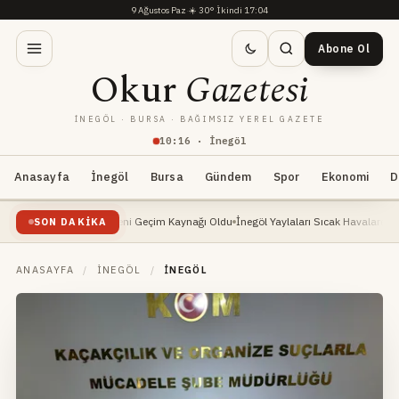
9 Ağustos Paz
·
☀️
30°
·
İkindi 17:04
Abone Ol
Okur
Gazetesi
İNEGÖL · BURSA · BAĞIMSIZ YEREL GAZETE
10
:
16
· İnegöl
Anasayfa
İnegöl
Bursa
Gündem
Spor
Ekonomi
D
Yükselişte: Yeni Geçim Kaynağı Oldu
İnegöl Yaylaları Sıcak Havalarda Doğa Severle
SON DAKIKA
ANASAYFA
/
İNEGÖL
/
İNEGÖL