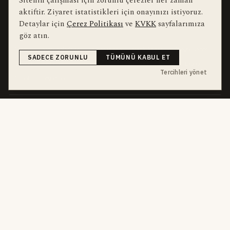
Sitenin çalışması için zorunlu çerezler her zaman
Editörler
Kullanım Şartları
aktiftir. Ziyaret istatistikleri için onayınızı istiyoruz.
Detaylar için
Çerez Politikası
ve
KVKK
sayfalarımıza
bu hafta en çok aranan
YEREL ARANANLAR
göz atın.
İnegöl
inegol-belediyesi
alper-taban
trafik-kazasi
İnegöl Haber
SADECE ZORUNLU
TÜMÜNÜ KABUL ET
Güncel
Haberler
bursa-buyuksehir-belediyesi
Bursa
Ekonomi
Tercihleri yönet
futbol
İnegölspor
dört kanal · dört farklı ritim
HABERI TAKIP ET
E-Bülten
ABONE OL →
her sabah 07:00
WhatsApp Hattı
KATIL →
son dakika
Push Bildirim
DESTEKLENMEZ
sadece önemliler
Mobil Uygulama
YAKINDA
iOS · Android