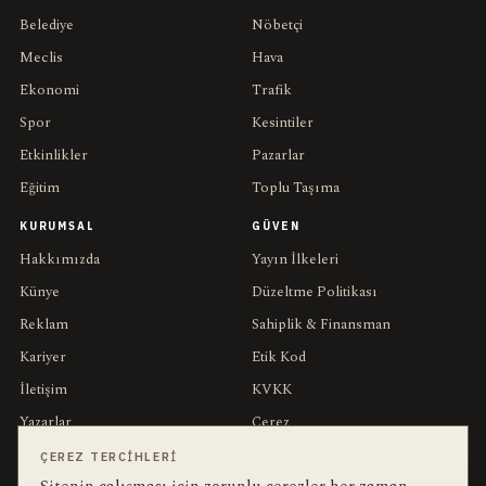
Belediye
Nöbetçi
Meclis
Hava
Ekonomi
Trafik
Spor
Kesintiler
Etkinlikler
Pazarlar
Eğitim
Toplu Taşıma
KURUMSAL
GÜVEN
Hakkımızda
Yayın İlkeleri
Künye
Düzeltme Politikası
Reklam
Sahiplik & Finansman
Kariyer
Etik Kod
İletişim
KVKK
Yazarlar
Çerez
Muhabirler
Gizlilik
ÇEREZ TERCIHLERI