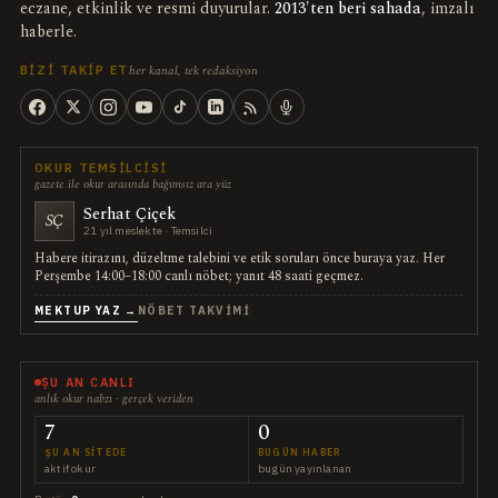
eczane, etkinlik ve resmi duyurular.
2013'ten beri sahada
, imzalı
haberle.
her kanal, tek redaksiyon
BIZI TAKIP ET
OKUR TEMSILCISI
gazete ile okur arasında bağımsız ara yüz
Serhat Çiçek
SÇ
21 yıl meslekte · Temsilci
Habere itirazını, düzeltme talebini ve etik soruları önce buraya yaz. Her
Perşembe 14:00–18:00 canlı nöbet; yanıt 48 saati geçmez.
MEKTUP YAZ →
NÖBET TAKVIMI
ŞU AN CANLI
anlık okur nabzı · gerçek veriden
7
0
ŞU AN SITEDE
BUGÜN HABER
aktif okur
bugün yayınlanan