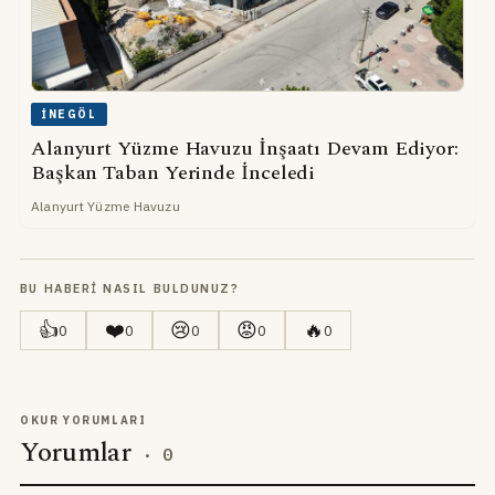
İNEGÖL
Alanyurt Yüzme Havuzu İnşaatı Devam Ediyor:
Başkan Taban Yerinde İnceledi
Alanyurt Yüzme Havuzu
BU HABERI NASIL BULDUNUZ?
👍
❤️
😢
😡
🔥
0
0
0
0
0
OKUR YORUMLARI
Yorumlar
·
0