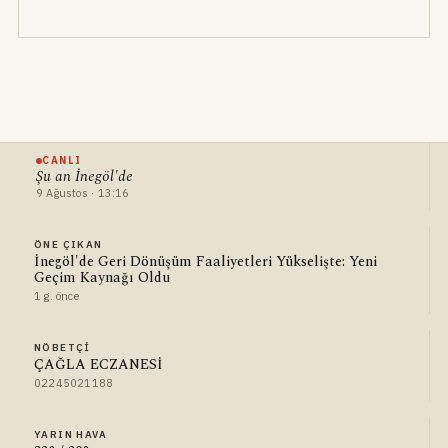
CANLI
Şu an İnegöl'de
9 Ağustos · 13:16
ÖNE ÇIKAN
İnegöl'de Geri Dönüşüm Faaliyetleri Yükselişte: Yeni
Geçim Kaynağı Oldu
1 g. önce
NÖBETÇI
ÇAĞLA ECZANESİ
02245021188
YARIN HAVA