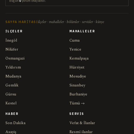
Bugün
0
yorum onaylandı.
ilçeler · mahalleler · bölümler · servisler · künye
SAYFA HARITASI
İLÇELER
MAHALLELER
İnegöl
Cuma
Nilüfer
Yenice
Osmangazi
Kemalpaşa
Yıldırım
Hürriyet
Mudanya
Mesudiye
Gemlik
Sinanbey
Gürsu
Burhaniye
Kestel
Tümü →
HABER
SERVIS
Son Dakika
Vefat & İlanlar
Asayiş
Resmî ilanlar