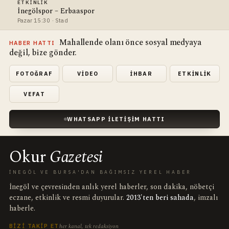
ETKINLIK
İnegölspor – Erbaaspor
Pazar 15:30 · Stad
Mahallende olanı önce sosyal medyaya
HABER HATTI
değil, bize gönder.
FOTOĞRAF
VIDEO
İHBAR
ETKINLIK
VEFAT
WHATSAPP İLETIŞIM HATTI
Okur
Gazetesi
İNEGÖL VE BURSA'DAN BAĞIMSIZ YEREL HABER
İnegöl ve çevresinden anlık yerel haberler, son dakika, nöbetçi
eczane, etkinlik ve resmi duyurular.
2013'ten beri sahada
, imzalı
haberle.
her kanal, tek redaksiyon
BIZI TAKIP ET