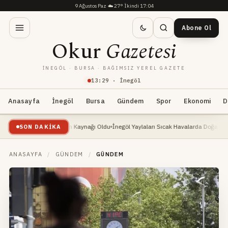
9 Ağustos Paz
·
☁️
27°
·
İkindi 17:04
Abone Ol
Okur
Gazetesi
İNEGÖL · BURSA · BAĞIMSIZ YEREL GAZETE
13
:
29
· İnegöl
Anasayfa
İnegöl
Bursa
Gündem
Spor
Ekonomi
D
: Yeni Geçim Kaynağı Oldu
İnegöl Yaylaları Sıcak Havalarda Doğa Severlerin Yeni Gö
SON DAKIKA
ANASAYFA
/
GÜNDEM
/
GÜNDEM