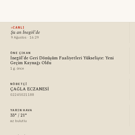
CANLI
Şu an İnegöl'de
9 Ağustos · 16:29
ÖNE ÇIKAN
İnegöl'de Geri Dönüşüm Faaliyetleri Yükselişte: Yeni
Geçim Kaynağı Oldu
1 g. önce
NÖBETÇI
ÇAĞLA ECZANESİ
02245021188
YARIN HAVA
33° / 21°
az bulutlu