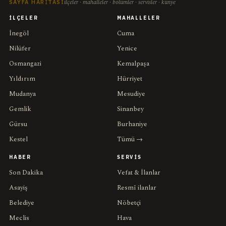
ilçeler · mahalleler · bölümler · servisler · künye
SAYFA HARITASI
İLÇELER
MAHALLELER
İnegöl
Cuma
Nilüfer
Yenice
Osmangazi
Kemalpaşa
Yıldırım
Hürriyet
Mudanya
Mesudiye
Gemlik
Sinanbey
Gürsu
Burhaniye
Kestel
Tümü →
HABER
SERVIS
Son Dakika
Vefat & İlanlar
Asayiş
Resmî ilanlar
Belediye
Nöbetçi
Meclis
Hava