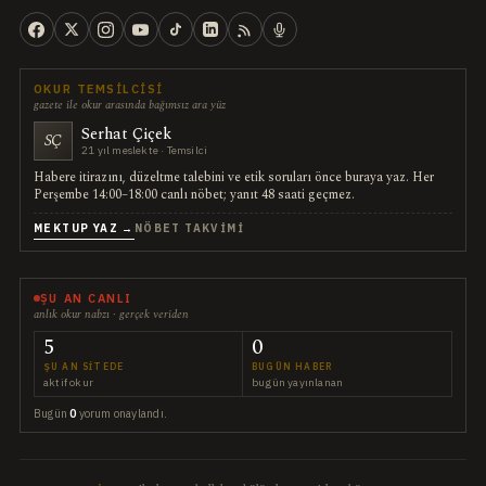
OKUR TEMSILCISI
gazete ile okur arasında bağımsız ara yüz
Serhat Çiçek
SÇ
21 yıl meslekte · Temsilci
Habere itirazını, düzeltme talebini ve etik soruları önce buraya yaz. Her
Perşembe 14:00–18:00 canlı nöbet; yanıt 48 saati geçmez.
MEKTUP YAZ →
NÖBET TAKVIMI
ŞU AN CANLI
anlık okur nabzı · gerçek veriden
5
0
ŞU AN SITEDE
BUGÜN HABER
aktif okur
bugün yayınlanan
Bugün
0
yorum onaylandı.