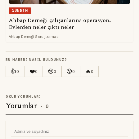
GÜNDEM
Ahbap Derneği çalışanlarına operasyon..
Evlerden neler çıktı neler
Ahbap Derneği Soruşturması
BU HABERI NASIL BULDUNUZ?
👍
❤️
😢
😡
🔥
0
0
0
0
0
OKUR YORUMLARI
Yorumlar
·
0