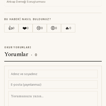
Ahbap Derneği Soruşturması
BU HABERI NASIL BULDUNUZ?
👍
❤️
😢
😡
🔥
0
0
0
0
0
OKUR YORUMLARI
Yorumlar
·
0