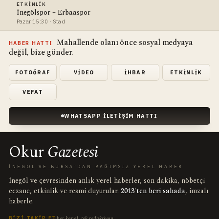
ETKINLIK
İnegölspor – Erbaaspor
Pazar 15:30 · Stad
Mahallende olanı önce sosyal medyaya
HABER HATTI
değil, bize gönder.
FOTOĞRAF
VIDEO
İHBAR
ETKINLIK
VEFAT
WHATSAPP İLETIŞIM HATTI
Okur
Gazetesi
İNEGÖL VE BURSA'DAN BAĞIMSIZ YEREL HABER
İnegöl ve çevresinden anlık yerel haberler, son dakika, nöbetçi
eczane, etkinlik ve resmi duyurular.
2013'ten beri sahada
, imzalı
haberle.
her kanal, tek redaksiyon
BIZI TAKIP ET