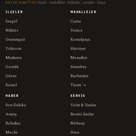
ilçeler · mahalleler · bölümler · servisler · künye
SAYFA HARITASI
İLÇELER
MAHALLELER
İnegöl
Cuma
Nilüfer
Yenice
Osmangazi
Kemalpaşa
Yıldırım
Hürriyet
Mudanya
Mesudiye
Gemlik
Sinanbey
Gürsu
Burhaniye
Kestel
Tümü →
HABER
SERVIS
Son Dakika
Vefat & İlanlar
Asayiş
Resmî ilanlar
Belediye
Nöbetçi
Meclis
Hava