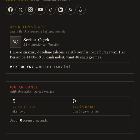
OKUR TEMSILCISI
gazete ile okur arasında bağımsız ara yüz
Serhat Çiçek
SÇ
21 yıl meslekte · Temsilci
Habere itirazını, düzeltme talebini ve etik soruları önce buraya yaz. Her
Perşembe 14:00–18:00 canlı nöbet; yanıt 48 saati geçmez.
MEKTUP YAZ →
NÖBET TAKVIMI
ŞU AN CANLI
anlık okur nabzı · gerçek veriden
5
0
ŞU AN SITEDE
BUGÜN HABER
aktif okur
bugün yayınlanan
Bugün
0
yorum onaylandı.