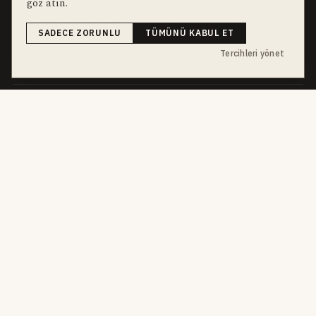
göz atın.
İnegöl
inegol-belediyesi
alper-taban
trafik-kazasi
İnegöl Haber
SADECE ZORUNLU
TÜMÜNÜ KABUL ET
Haberler
Güncel
Bursa
bursa-buyuksehir-belediyesi
chp
Tercihleri yönet
futbol
Ekonomi
dört kanal · dört farklı ritim
HABERI TAKIP ET
E-Bülten
ABONE OL →
her sabah 07:00
WhatsApp Hattı
KATIL →
son dakika
Push Bildirim
DESTEKLENMEZ
sadece önemliler
Mobil Uygulama
YAKINDA
iOS · Android
©
2026
Okur Medya Yayıncılık A.Ş.
Tüm hakları saklıdır.
Haberler NewsArticle
yapısal verisiyle işaretlenir. ISSN 2149-0000 · Yerel Süreli Yayın