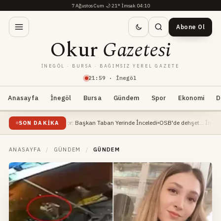
7 Ağustos Cum
·
🌙
21°
·
İmsak 04:10
Abone Ol
Okur
Gazetesi
İNEGÖL · BURSA · BAĞIMSIZ YEREL GAZETE
21
:
59
· İnegöl
Anasayfa
İnegöl
Bursa
Gündem
Spor
Ekonomi
D
atı Devam Ediyor: Başkan Taban Yerinde İnceledi
OSB'de dehşet... İnşaat mühendi
SON DAKIKA
ANASAYFA
/
GÜNDEM
/
GÜNDEM