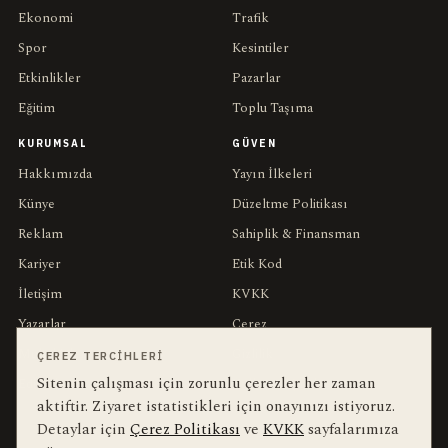
Ekonomi
Trafik
Spor
Kesintiler
Etkinlikler
Pazarlar
Eğitim
Toplu Taşıma
KURUMSAL
GÜVEN
Hakkımızda
Yayın İlkeleri
Künye
Düzeltme Politikası
Reklam
Sahiplik & Finansman
Kariyer
Etik Kod
İletişim
KVKK
Yazarlar
Çerez
Muhabirler
Gizlilik
ÇEREZ TERCIHLERI
Sitenin çalışması için zorunlu çerezler her zaman
Editörler
Kullanım Şartları
aktiftir. Ziyaret istatistikleri için onayınızı istiyoruz.
Detaylar için
Çerez Politikası
ve
KVKK
sayfalarımıza
bu hafta en çok aranan
YEREL ARANANLAR