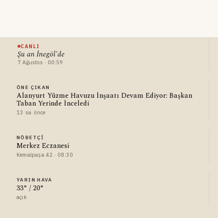
CANLI
Şu an İnegöl'de
7 Ağustos · 00:59
ÖNE ÇIKAN
Alanyurt Yüzme Havuzu İnşaatı Devam Ediyor: Başkan
Taban Yerinde İnceledi
13 sa. önce
NÖBETÇI
Merkez Eczanesi
Kemalpaşa 42 · 08:30
YARIN HAVA
33° / 20°
açık